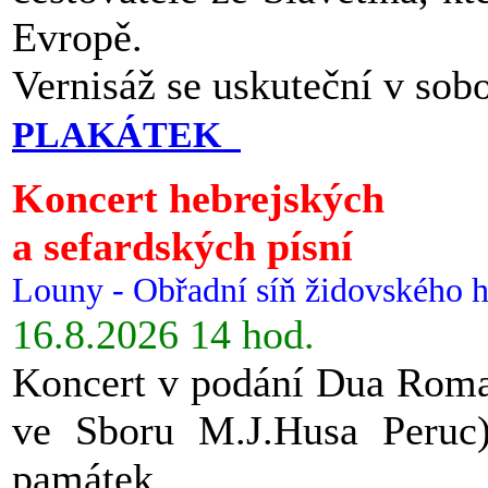
Evropě.
Vernisáž se uskuteční v sob
PLAKÁTEK
Koncert hebrejských
a sefardských písní
Louny - Obřadní síň židovského h
16.8.2026 14 hod.
Koncert v podání Dua Roman
ve Sboru M.J.Husa Peruc
památek.