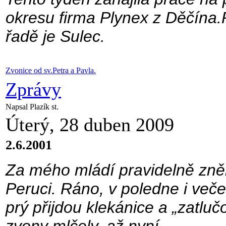
okresu firma Plynex z Děčína.
řadě je Sulec.
Zvonice od sv.Petra a Pavla.
Zprávy
Napsal Plazík st.
Úterý, 28 duben 2009
2.6.2001
Za mého mládí pravidelně zněl
Peruci. Ráno, v poledne i veče
prý přijdou klekánice a „zatlu
zvony mlčely, až nyní….