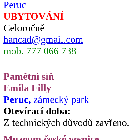
Peruc
UBYTOVÁNÍ
Celoročně
hancad@gmail.com
mob. 777 066 738
Pamětní síň
Emila Filly
Peruc,
zámecký park
Otevírací doba:
Z technických důvodů zavřeno.
Muzeum české vesnice