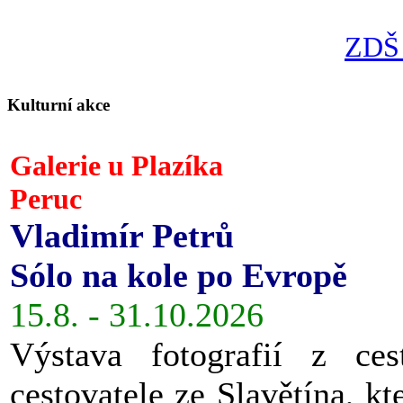
ZDŠ 
Kulturní akce
Galerie u Plazíka
Peruc
Vladimír Petrů
Sólo na kole po Evropě
15.8. - 31.10.2026
Výstava fotografií z ces
cestovatele ze Slavětína, kt