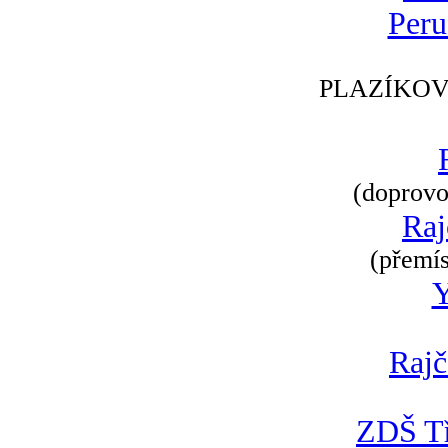
Peru
PLAZÍKOV
(doprovod
Raj
(přemís
Rajč
ZDŠ Tř