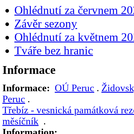
Ohlédnutí za červnem 2
Závěr sezony
Ohlédnutí za květnem 2
Tváře bez hranic
Informace
Informace:
OÚ Peruc
.
Židovsk
Peruc
.
Třebíz - vesnická památková rez
měsíčník
.
Information: