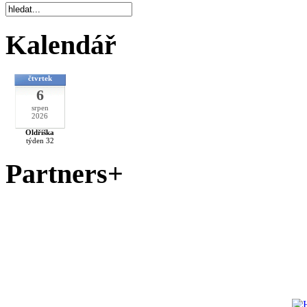
Kalendář
čtvrtek
6
srpen
2026
Oldřiška
týden 32
Partners+