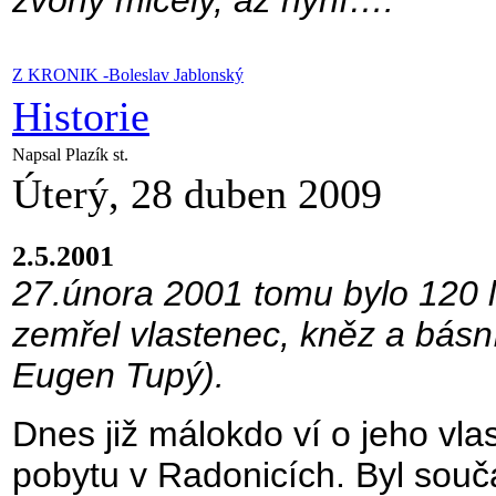
Z KRONIK -Boleslav Jablonský
Historie
Napsal Plazík st.
Úterý, 28 duben 2009
2.5.2001
27.února 2001 tomu bylo 120 l
zemřel vlastenec, kněz a básn
Eugen Tupý).
Dnes již málokdo ví o jeho vlas
pobytu v Radonicích. Byl sou