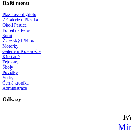
Další menu
Plazíkovo digifoto
Z Galerie u Plazíka
Okolí Peruce
Fotbal na Peruci
Sport
Židovský hřbitov
Motorky
Galerie u Kozorožce
Křesťané
Fejetony
Školy
Povídky
Volby
Černá kronika
Administrace
Odkazy
F
Mir