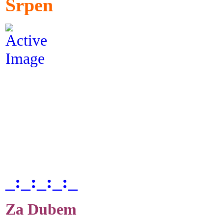
Srpen
_:_:_:_:_
Za Dubem