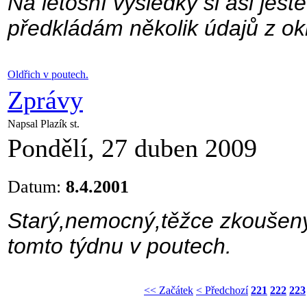
Na letošní výsledky si asi ješ
předkládám několik údajů z ok
Oldřich v poutech.
Zprávy
Napsal Plazík st.
Pondělí, 27 duben 2009
Datum:
8.4.2001
Starý,nemocný,těžce zkoušený 
tomto týdnu v poutech.
<< Začátek
< Předchozí
221
222
223