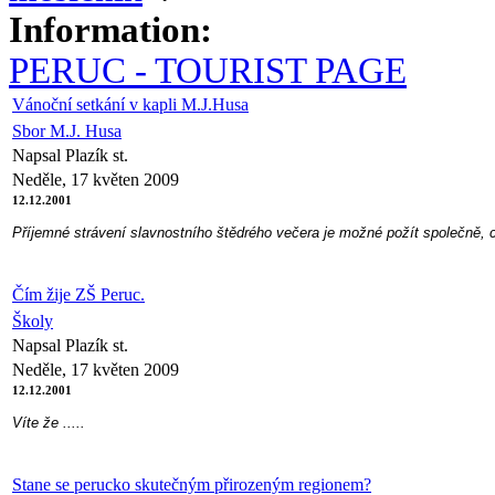
Information:
PERUC - TOURIST PAGE
Vánoční setkání v kapli M.J.Husa
Sbor M.J. Husa
Napsal Plazík st.
Neděle, 17 květen 2009
12.12.2001
Příjemné strávení slavnostního štědrého večera je možné požít společně, c
Čím žije ZŠ Peruc.
Školy
Napsal Plazík st.
Neděle, 17 květen 2009
12.12.2001
Víte že .....
Stane se perucko skutečným přirozeným regionem?