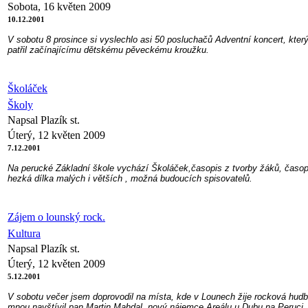
Sobota, 16 květen 2009
10.12.2001
V sobotu 8 prosince si vyslechlo asi 50 posluchačů Adventní koncert, kt
patřil začínajícímu dětskému pěveckému kroužku.
Školáček
Školy
Napsal Plazík st.
Úterý, 12 květen 2009
7.12.2001
Na perucké Základní škole vychází Školáček,časopis z tvorby žáků, časopis 
hezká dílka malých i větších , možná budoucích spisovatelů.
Zájem o lounský rock.
Kultura
Napsal Plazík st.
Úterý, 12 květen 2009
5.12.2001
V sobotu večer jsem doprovodil na místa, kde v Lounech žije rocková hudba
mnou navštívil pan Martin Mahdal, nový nájemce Areálu u Dubu na Peruci.