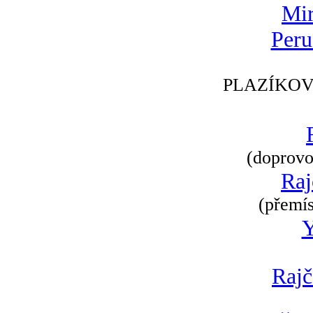
Mir
Peru
PLAZÍKOV
(doprovod
Raj
(přemís
Rajč