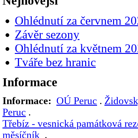
Nejnovější
Ohlédnutí za červnem 2
Závěr sezony
Ohlédnutí za květnem 2
Tváře bez hranic
Informace
Informace:
OÚ Peruc
.
Židovsk
Peruc
.
Třebíz - vesnická památková rez
měsíčník
.