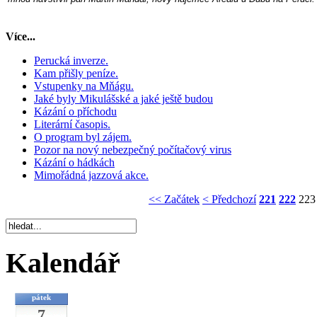
Více...
Perucká inverze.
Kam přišly peníze.
Vstupenky na Mňágu.
Jaké byly Mikulášské a jaké ještě budou
Kázání o příchodu
Literární časopis.
O program byl zájem.
Pozor na nový nebezpečný počítačový virus
Kázání o hádkách
Mimořádná jazzová akce.
<< Začátek
< Předchozí
221
222
223
Kalendář
pátek
7