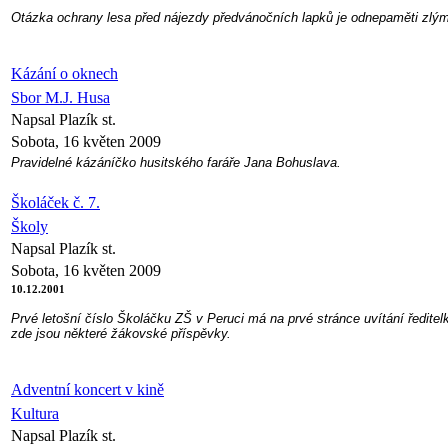
Otázka ochrany lesa před nájezdy předvánočních lapků je odnepaměti zl
Kázání o oknech
Sbor M.J. Husa
Napsal Plazík st.
Sobota, 16 květen 2009
Pravidelné kázáníčko husitského faráře Jana Bohuslava.
Školáček č. 7.
Školy
Napsal Plazík st.
Sobota, 16 květen 2009
10.12.2001
Prvé letošní číslo Školáčku ZŠ v Peruci má na prvé stránce uvítání ředit
zde jsou některé žákovské příspěvky.
Adventní koncert v kině
Kultura
Napsal Plazík st.