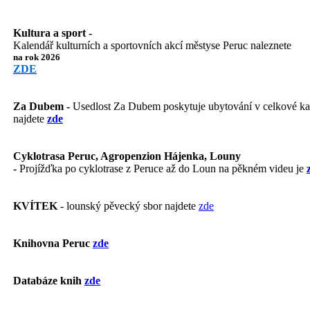
Kultura a sport -
Kalendář kulturních a sportovních akcí městyse Peruc naleznete
na rok 2026
ZDE
Za Dubem -
Usedlost Za Dubem poskytuje ubytování v celkové kapa
najdete
zde
Cyklotrasa Peruc, Agropenzion Hájenka, Louny
-
Projížďka po cyklotrase z Peruce až do Loun na pěkném videu je
KVÍTEK
- lounský pěvecký sbor najdete
zde
Knihovna Peruc
zde
Databáze knih
zde