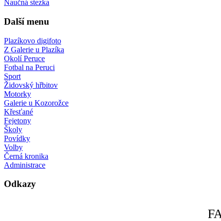
Naučná stezka
Další menu
Plazíkovo digifoto
Z Galerie u Plazíka
Okolí Peruce
Fotbal na Peruci
Sport
Židovský hřbitov
Motorky
Galerie u Kozorožce
Křesťané
Fejetony
Školy
Povídky
Volby
Černá kronika
Administrace
Odkazy
F