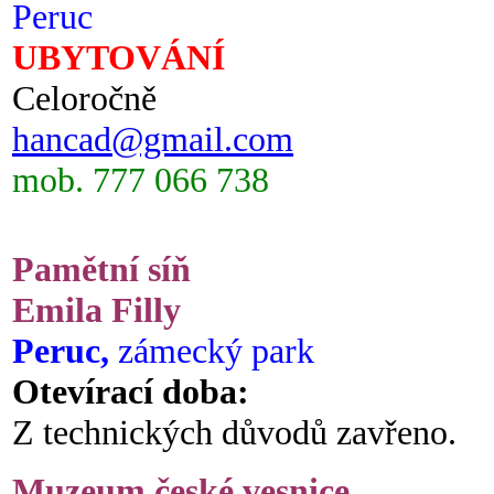
Peruc
UBYTOVÁNÍ
Celoročně
hancad@gmail.com
mob. 777 066 738
Pamětní síň
Emila Filly
Peruc,
zámecký park
Otevírací doba:
Z technických důvodů zavřeno.
Muzeum české vesnice