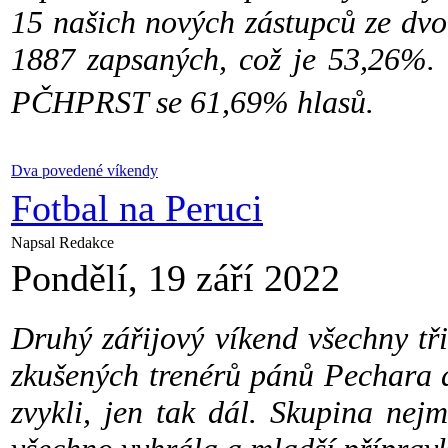
15 našich nových zástupců ze dvo
1887 zapsaných, což je 53,26%. 
PČHPRST se 61,69% hlasů.
Dva povedené víkendy
Fotbal na Peruci
Napsal Redakce
Pondělí, 19 září 2022
Druhý zářijový víkend všechny tř
zkušených trenérů pánů Pechara a
zvykli, jen tak dál. Skupina nej