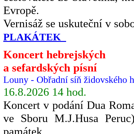
Evropě.
Vernisáž se uskuteční v sob
PLAKÁTEK
Koncert hebrejských
a sefardských písní
Louny - Obřadní síň židovského h
16.8.2026 14 hod.
Koncert v podání Dua Roman
ve Sboru M.J.Husa Peruc
památek.