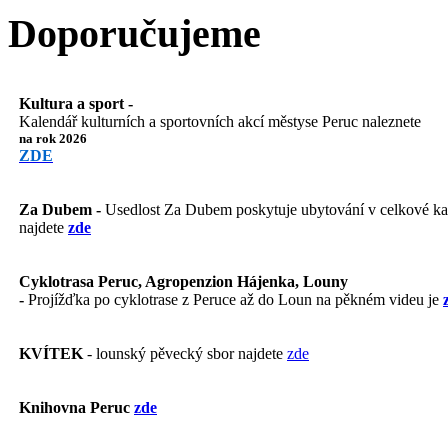
Doporučujeme
Kultura a sport -
Kalendář kulturních a sportovních akcí městyse Peruc naleznete
na rok 2026
ZDE
Za Dubem -
Usedlost Za Dubem poskytuje ubytování v celkové kapa
najdete
zde
Cyklotrasa Peruc, Agropenzion Hájenka, Louny
-
Projížďka po cyklotrase z Peruce až do Loun na pěkném videu je
KVÍTEK
- lounský pěvecký sbor najdete
zde
Knihovna Peruc
zde