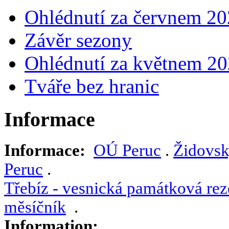
Ohlédnutí za červnem 2
Závěr sezony
Ohlédnutí za květnem 2
Tváře bez hranic
Informace
Informace:
OÚ Peruc
.
Židovsk
Peruc
.
Třebíz - vesnická památková rez
měsíčník
.
Information: