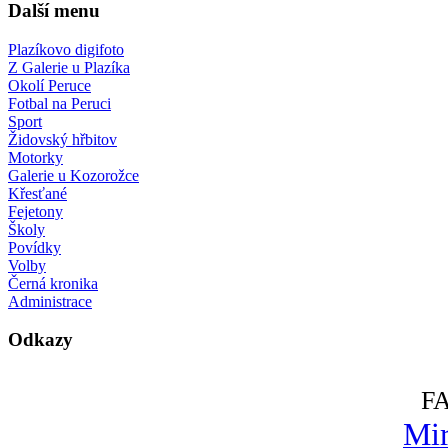
Další menu
Plazíkovo digifoto
Z Galerie u Plazíka
Okolí Peruce
Fotbal na Peruci
Sport
Židovský hřbitov
Motorky
Galerie u Kozorožce
Křesťané
Fejetony
Školy
Povídky
Volby
Černá kronika
Administrace
Odkazy
F
Mir