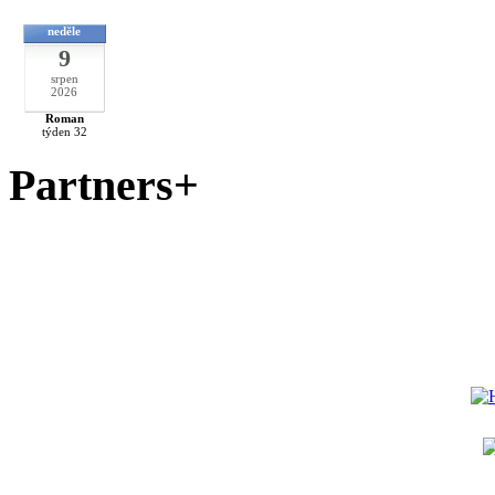
neděle
9
srpen
2026
Roman
týden 32
Partners+