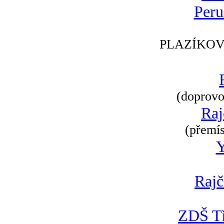
Peru
PLAZÍKOV
(doprovod
Raj
(přemís
Rajč
ZDŠ Tř