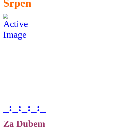
Srpen
_:_:_:_:_
Za Dubem