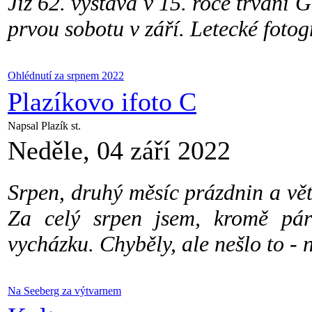
Již 62. výstava v 15. roce trvání 
prvou sobotu v září. Letecké fotogr
Ohlédnutí za srpnem 2022
Plazíkovo ifoto C
Napsal Plazík st.
Neděle, 04 září 2022
Srpen, druhý měsíc prázdnin a vě
Za celý srpen jsem, kromě pá
vycházku. Chyběly, ale nešlo to - 
Na Seeberg za výtvarnem