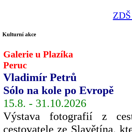
ZDŠ 
Kulturní akce
Galerie u Plazíka
Peruc
Vladimír Petrů
Sólo na kole po Evropě
15.8. - 31.10.2026
Výstava fotografií z ces
cestovatele ze Slavětína, kt