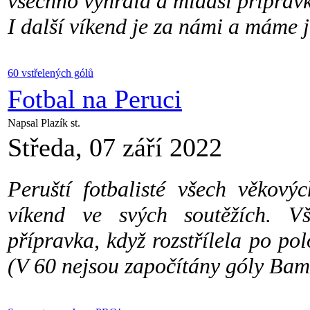
všechno vyhrála a mladší přípravk
I další víkend je za námi a máme j
60 vstřelených gólů
Fotbal na Peruci
Napsal Plazík st.
Středa, 07 září 2022
Peruští fotbalisté všech věkový
víkend ve svých soutěžích. V
přípravka, když rozstřílela po p
(V 60 nejsou započítány góly Bam