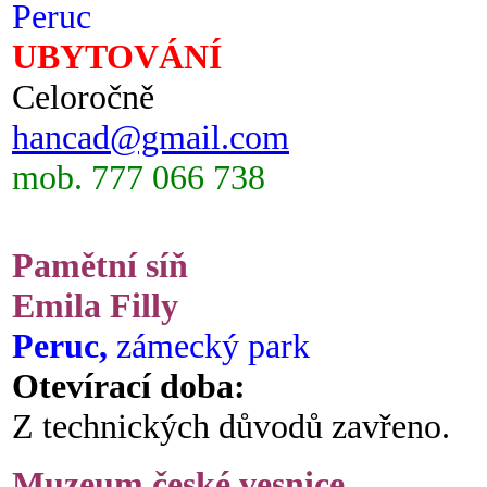
Peruc
UBYTOVÁNÍ
Celoročně
hancad@gmail.com
mob. 777 066 738
Pamětní síň
Emila Filly
Peruc,
zámecký park
Otevírací doba:
Z technických důvodů zavřeno.
Muzeum české vesnice