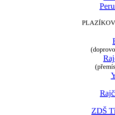
Peru
PLAZÍKOV
(doprovod
Raj
(přemís
Rajč
ZDŠ Tř