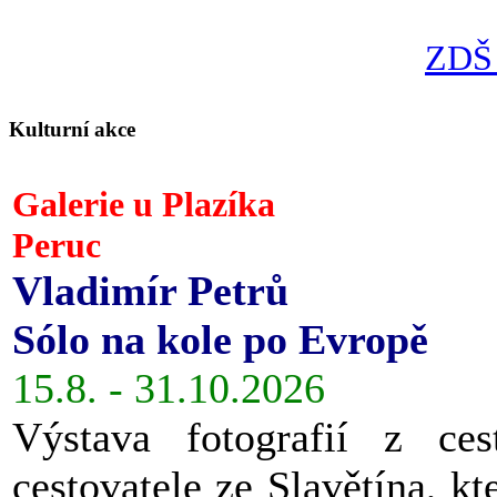
ZDŠ 
Kulturní akce
Galerie u Plazíka
Peruc
Vladimír Petrů
Sólo na kole po Evropě
15.8. - 31.10.2026
Výstava fotografií z ces
cestovatele ze Slavětína, kt