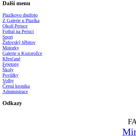
Další menu
Plazíkovo digifoto
Z Galerie u Plazíka
Okolí Peruce
Fotbal na Peruci
Sport
Židovský hřbitov
Motorky
Galerie u Kozorožce
Křesťané
Fejetony
Školy
Povídky
Volby
Černá kronika
Administrace
Odkazy
F
Mir