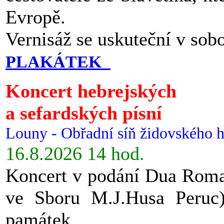
Evropě.
Vernisáž se uskuteční v sob
PLAKÁTEK
Koncert hebrejských
a sefardských písní
Louny - Obřadní síň židovského h
16.8.2026 14 hod.
Koncert v podání Dua Roman
ve Sboru M.J.Husa Peruc
památek.