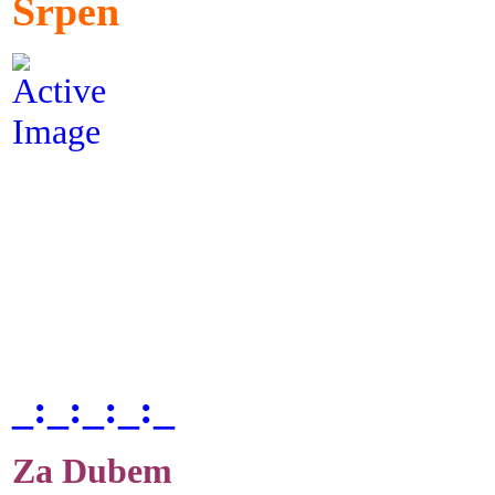
Srpen
_:_:_:_:_
Za Dubem