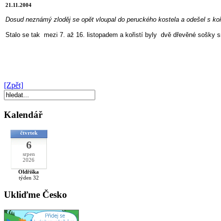
21.11.2004
Dosud neznámý zloděj se opět vloupal do peruckého kostela a odešel s koři
Stalo se tak mezi 7. až 16. listopadem a kořistí byly dvě dřevěné sošky
[Zpět]
Kalendář
čtvrtek
6
srpen
2026
Oldřiška
týden 32
Ukliďme Česko