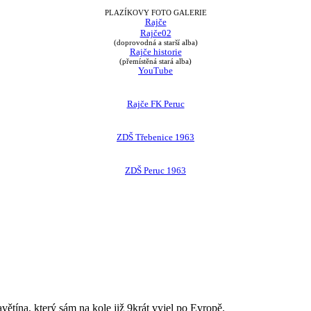
PLAZÍKOVY FOTO GALERIE
Rajče
Rajče02
(doprovodná a starší alba)
Rajče historie
(přemístěná stará alba)
YouTube
Rajče FK Peruc
ZDŠ Třebenice 1963
ZDŠ Peruc 1963
avětína, který sám na kole již 9krát vyjel po Evropě.