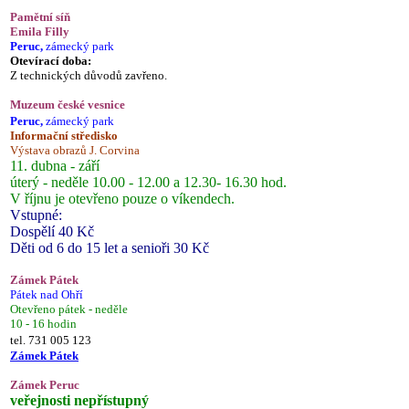
Pamětní síň
Emila Filly
Peruc,
zámecký park
Otevírací doba:
Z technických důvodů zavřeno.
Muzeum české vesnice
Peruc,
zámecký park
Informační středisko
Výstava obrazů J. Corvina
11. dubna - září
úterý - neděle 10.00 - 12.00 a 12.30- 16.30 hod.
V říjnu je otevřeno pouze o víkendech.
Vstupné:
Dospělí 40 Kč
Děti od 6 do 15 let a senioři 30 Kč
Zámek Pátek
Pátek nad Ohří
Otevřeno pátek - neděle
10 - 16 hodin
tel. 731 005 123
Zámek Pátek
Zámek Peruc
veřejnosti nepřístupný