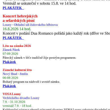
Vernisáž se uskuteční v sobotu 15.8. ve 14 hod.
PLAKÁTEK
Koncert hebrejských
a sefardských písní
Louny - Obřadní síň židovského hřbitova
16.8.2026 14 hod.
Koncert v podání Dua Romanco pořádá jako každý rok (dříve ve Sb
PLAKÁTEK
Léto na zámku 2026
Zámek Pátek
07-09 2026
Pátecký zámek v léťe tradičně žije pestrým programem.
Plakátek
Zámeké kulturní léto
Nový Hrad - Jimlín
06-08 2026
Bohatý program na nádvoří i uvnitř zámku.
Plakátek
VOSA Louny
Vrchlického divadlo Louny
7.9. - 31.10 2026
vernisáž 7.9. - 18 hod.
Každoroční výstava obrazů výtvarné skupiny VOSA Louny zahajuje divadelní s