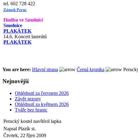
tel. 602 728 422
Zámek Peruc
Hudba ve Smolnici
Smolnice
PLAKÁTEK
14.6. Koncert laureátů
PLAKÁTEK
You are here:
Hlavní strana
Černá kronika
Perucký 
Nejnovější
Ohlédnutí za červnem 2026
Závěr sezony
Ohlédnutí za květnem 2026
Tváře bez hranic
Perucký kostel navštívil lapka
Napsal Plazík st.
Čtvrtek, 22 říjen 2009