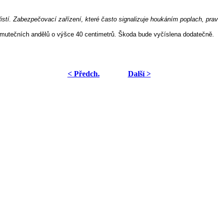
stí. Zabezpečovací zařízení, které často signalizuje houkáním poplach, pravd
 smutečních andělů o výšce 40 centimetrů. Škoda bude vyčíslena dodatečně.
< Předch.
Další >