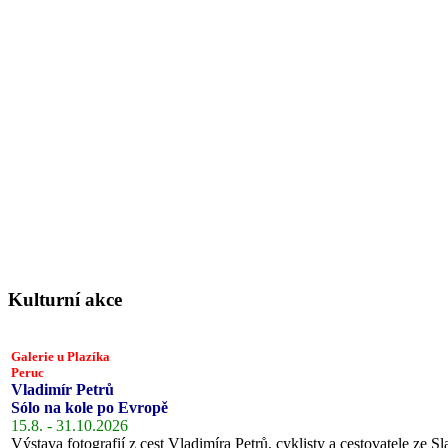
Kulturní akce
Galerie u Plazíka
Peruc
Vladimír Petrů
Sólo na kole po Evropě
15.8. - 31.10.2026
Výstava fotografií z cest Vladimíra Petrů, cyklisty a cestovatele ze Sl