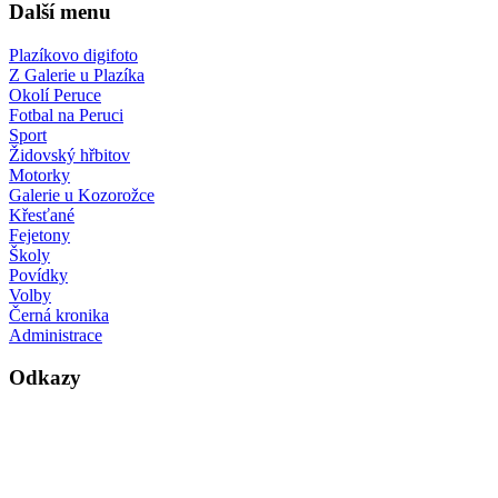
Další menu
Plazíkovo digifoto
Z Galerie u Plazíka
Okolí Peruce
Fotbal na Peruci
Sport
Židovský hřbitov
Motorky
Galerie u Kozorožce
Křesťané
Fejetony
Školy
Povídky
Volby
Černá kronika
Administrace
Odkazy