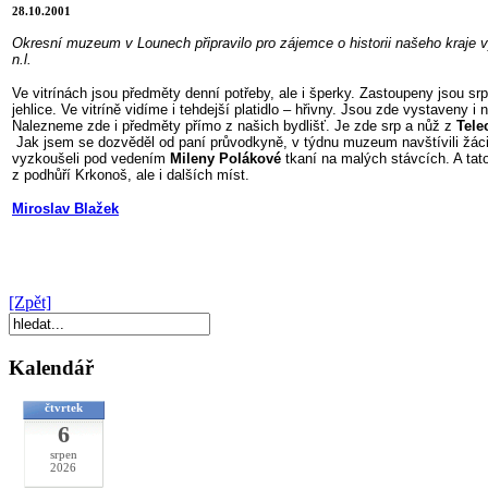
28.10.2001
Okresní muzeum v Lounech připravilo pro zájemce o historii našeho kraje 
n.l.
Ve vitrínách jsou předměty denní potřeby, ale i šperky. Zastoupeny jsou s
jehlice. Ve vitríně vidíme i tehdejší platidlo – hřivny. Jsou zde vystaveny
Nalezneme zde i předměty přímo z našich bydlišť. Je zde srp a nůž z
Tele
Jak jsem se dozvěděl od paní průvodkyně, v týdnu muzeum navštívili žáci
vyzkoušeli pod vedením
Mileny Polákové
tkaní na malých stávcích. A tat
z podhůří Krkonoš, ale i dalších míst.
Miroslav Blažek
[Zpět]
Kalendář
čtvrtek
6
srpen
2026