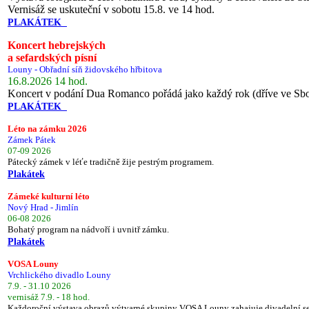
Vernisáž se uskuteční v sobotu 15.8. ve 14 hod.
PLAKÁTEK
Koncert hebrejských
a sefardských písní
Louny - Obřadní síň židovského hřbitova
16.8.2026 14 hod.
Koncert v podání Dua Romanco pořádá jako každý rok (dříve ve Sb
PLAKÁTEK
Léto na zámku 2026
Zámek Pátek
07-09 2026
Pátecký zámek v léťe tradičně žije pestrým programem.
Plakátek
Zámeké kulturní léto
Nový Hrad - Jimlín
06-08 2026
Bohatý program na nádvoří i uvnitř zámku.
Plakátek
VOSA Louny
Vrchlického divadlo Louny
7.9. - 31.10 2026
vernisáž 7.9. - 18 hod.
Každoroční výstava obrazů výtvarné skupiny VOSA Louny zahajuje divadelní s