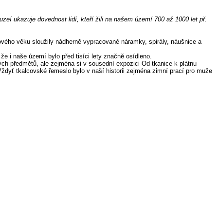
í ukazuje dovednost lidí, kteří žili na našem území 700 až 1000 let př.
zového věku sloužily nádherně vypracované náramky, spirály, náušnice a
, že i naše území bylo před tisíci lety značně osídleno.
vých předmětů, ale zejména si v sousední expozici Od tkanice k plátnu
 Vždyť tkalcovské řemeslo bylo v naší historii zejména zimní prací pro muže