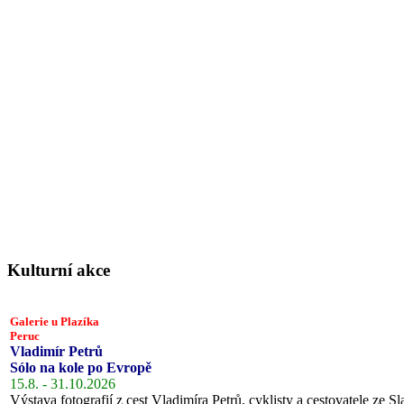
Kulturní akce
Galerie u Plazíka
Peruc
Vladimír Petrů
Sólo na kole po Evropě
15.8. - 31.10.2026
Výstava fotografií z cest Vladimíra Petrů, cyklisty a cestovatele ze Sl