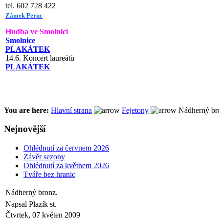
tel. 602 728 422
Zámek Peruc
Hudba ve Smolnici
Smolnice
PLAKÁTEK
14.6. Koncert laureátů
PLAKÁTEK
You are here:
Hlavní strana
Fejetony
Nádherný br
Nejnovější
Ohlédnutí za červnem 2026
Závěr sezony
Ohlédnutí za květnem 2026
Tváře bez hranic
Nádherný bronz.
Napsal Plazík st.
Čtvrtek, 07 květen 2009