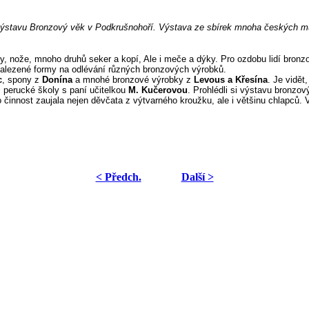
výstavu Bronzový věk v Podkrušnohoří. Výstava ze sbírek mnoha českých muze
rpy, nože, mnoho druhů seker a kopí, Ale i meče a dýky. Pro ozdobu lidí bron
 i nalezené formy na odlévání různých bronzových výrobků.
c
, spony z
Donína
a mnohé bronzové výrobky z
Levous a Křesína
. Je vidět
 perucké školy s paní učitelkou
M. Kučerovou
. Prohlédli si výstavu bronzo
o činnost zaujala nejen děvčata z výtvarného kroužku, ale i většinu chlapců.
< Předch.
Další >