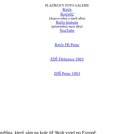
PLAZÍKOVY FOTO GALERIE
Rajče
Rajče02
(doprovodná a starší alba)
Rajče historie
(přemístěná stará alba)
YouTube
Rajče FK Peruc
ZDŠ Třebenice 1963
ZDŠ Peruc 1963
avětína, který sám na kole již 9krát vyjel po Evropě.