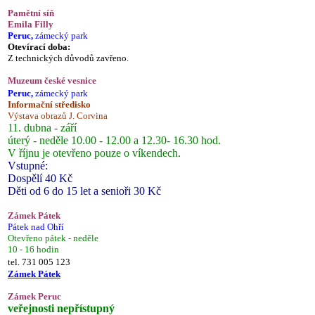
Pamětní síň
Emila Filly
Peruc,
zámecký park
Otevírací doba:
Z technických důvodů zavřeno.
Muzeum české vesnice
Peruc,
zámecký park
Informační středisko
Výstava obrazů J. Corvina
11. dubna - září
úterý - neděle 10.00 - 12.00 a 12.30- 16.30 hod.
V říjnu je otevřeno pouze o víkendech.
Vstupné:
Dospělí 40 Kč
Děti od 6 do 15 let a senioři 30 Kč
Zámek Pátek
Pátek nad Ohří
Otevřeno pátek - neděle
10 - 16 hodin
tel. 731 005 123
Zámek Pátek
Zámek Peruc
veřejnosti nepřístupný