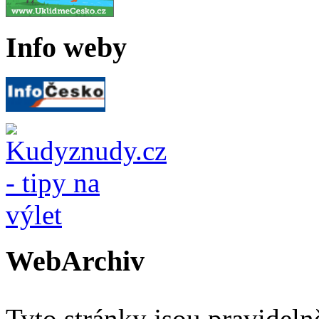
Info weby
WebArchiv
Tyto stránky jsou pravidel