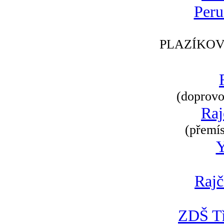
Peru
PLAZÍKOV
(doprovod
Raj
(přemís
Rajč
ZDŠ Tř