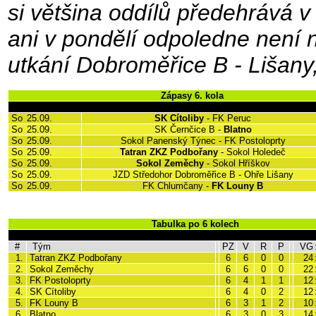
si většina oddílů předehrává v
ani v pondělí odpoledne není 
utkání Dobroměřice B - Lišany,
Zápasy 6. kola
So
25.09.
SK Cítoliby
- FK Peruc
So
25.09.
SK Černčice B -
Blatno
So
25.09.
Sokol Panenský Týnec - FK Postoloprty
So
25.09.
Tatran ZKZ Podbořany
- Sokol Holedeč
So
25.09.
Sokol Zeměchy
- Sokol Hříškov
So
25.09.
JZD Středohor Dobroměřice B - Ohře Lišany
So
25.09.
FK Chlumčany -
FK Louny B
Tabulka po 6 kolech
#
Tým
PZ
V
R
P
VG
1.
Tatran ZKZ Podbořany
6
6
0
0
24
2.
Sokol Zeměchy
6
6
0
0
22
3.
FK Postoloprty
6
4
1
1
12
4.
SK Cítoliby
6
4
0
2
12
5.
FK Louny B
6
3
1
2
10
6.
Blatno
6
3
0
3
14