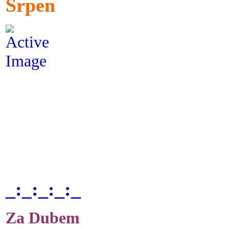
Srpen
_:_:_:_:_
Za Dubem