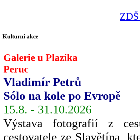
ZDŠ 
Kulturní akce
Galerie u Plazíka
Peruc
Vladimír Petrů
Sólo na kole po Evropě
15.8. - 31.10.2026
Výstava fotografií z ces
cestovatele ze Slavětína, kt