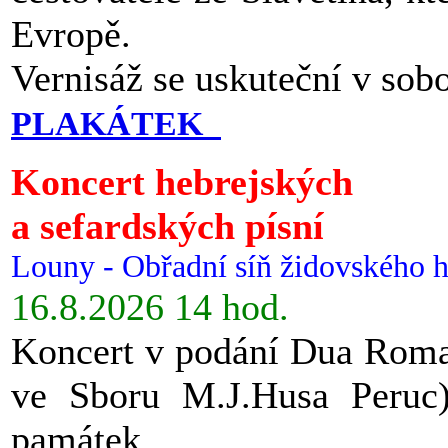
Evropě.
Vernisáž se uskuteční v sob
PLAKÁTEK
Koncert hebrejských
a sefardských písní
Louny - Obřadní síň židovského h
16.8.2026 14 hod.
Koncert v podání Dua Roman
ve Sboru M.J.Husa Peruc
památek.