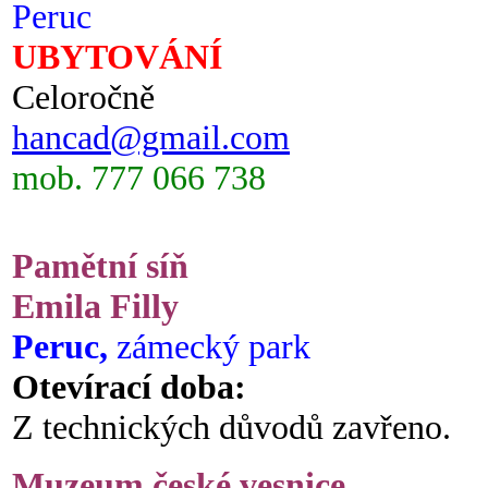
Peruc
UBYTOVÁNÍ
Celoročně
hancad@gmail.com
mob. 777 066 738
Pamětní síň
Emila Filly
Peruc,
zámecký park
Otevírací doba:
Z technických důvodů zavřeno.
Muzeum české vesnice