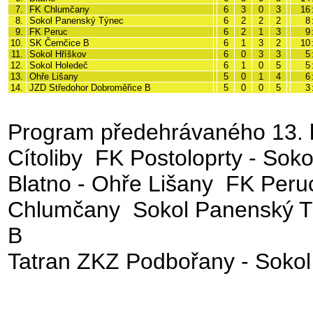
7.
FK Chlumčany
6
3
0
3
16
8.
Sokol Panenský Týnec
6
2
2
2
8
9.
FK Peruc
6
2
1
3
9
10.
SK Černčice B
6
1
3
2
10
11.
Sokol Hříškov
6
0
3
3
5
12.
Sokol Holedeč
6
1
0
5
5
13.
Ohře Lišany
5
0
1
4
6
14.
JZD Středohor Dobroměřice B
5
0
0
5
3
Program předehrávaného 13. 
Cítoliby
FK Postoloprty - Soko
Blatno - Ohře Lišany
FK Peru
Chlumčany
Sokol Panenský T
B
Tatran ZKZ Podbořany - Soko