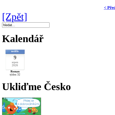
< Pře
[Zpět]
Kalendář
neděle
9
srpen
2026
Roman
týden 32
Ukliďme Česko