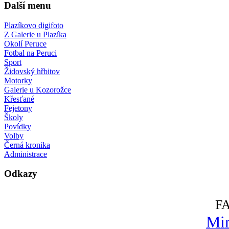
Další menu
Plazíkovo digifoto
Z Galerie u Plazíka
Okolí Peruce
Fotbal na Peruci
Sport
Židovský hřbitov
Motorky
Galerie u Kozorožce
Křesťané
Fejetony
Školy
Povídky
Volby
Černá kronika
Administrace
Odkazy
F
Mir