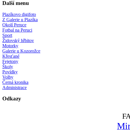
Další menu
Plazíkovo digifoto
Z Galerie u Plazíka
Okolí Peruce
Fotbal na Peruci
Sport
Židovský hřbitov
Motorky
Galerie u Kozorožce
Křesťané
Fejetony
Školy
Povídky
Volby
Černá kronika
Administrace
Odkazy
F
Mir