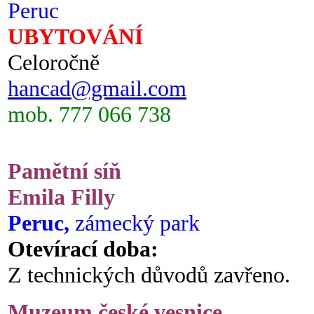
Peruc
UBYTOVÁNÍ
Celoročně
hancad@gmail.com
mob. 777 066 738
Pamětní síň
Emila Filly
Peruc,
zámecký park
Otevírací doba:
Z technických důvodů zavřeno.
Muzeum české vesnice