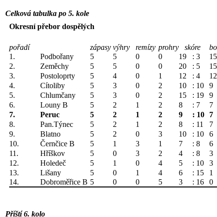
Celková tabulka po 5. kole
Okresní přebor dospělých
pořadí
zápasy
výhry
remízy
prohry
skóre
bo
1.
Podbořany
5
5
0
0
19
: 3
15
2.
Zeměchy
5
5
0
0
20
: 5
15
3.
Postoloprty
5
4
0
1
12
: 4
12
4.
Cítoliby
5
3
0
2
10
: 10
9
5.
Chlumčany
5
3
0
2
15
: 19
9
6.
Louny B
5
2
1
2
8
: 7
7
7.
Peruc
5
2
1
2
9
: 10
7
8.
Pan.Týnec
5
2
1
2
8
: 11
7
9.
Blatno
5
2
0
3
10
: 10
6
10.
Černčice B
5
1
3
1
7
: 8
6
11.
Hříškov
5
0
3
2
4
: 8
3
12.
Holedeč
5
1
0
4
5
: 10
3
13.
Lišany
5
0
1
4
6
: 15
1
14.
Dobroměřice B
5
0
0
5
3
: 16
0
Příští 6. kolo