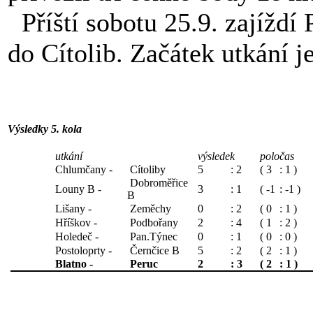
Příští sobotu 25.9. zajíždí 
do Cítolib. Začátek utkání j
Výsledky 5. kola
utkání
výsledek
poločas
Chlumčany -
Cítoliby
5
: 2
( 3
: 1 )
Dobroměřice
Louny B -
3
: 1
( -1
: -1 )
B
Lišany -
Zeměchy
0
: 2
( 0
: 1 )
Hříškov -
Podbořany
2
: 4
( 1
: 2 )
Holedeč -
Pan.Týnec
0
: 1
( 0
: 0 )
Postoloprty -
Černčice B
5
: 2
( 2
: 1 )
Blatno -
Peruc
2
: 3
( 2
: 1 )