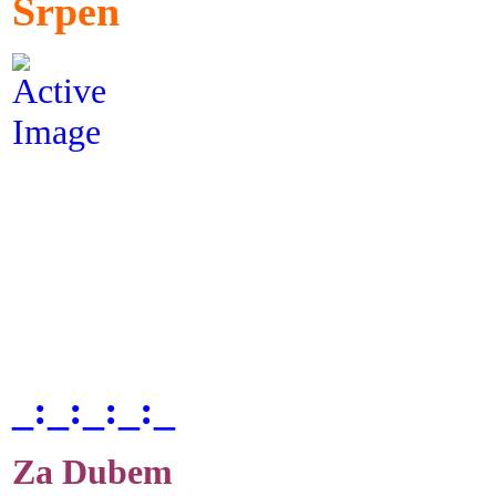
Srpen
_:_:_:_:_
Za Dubem