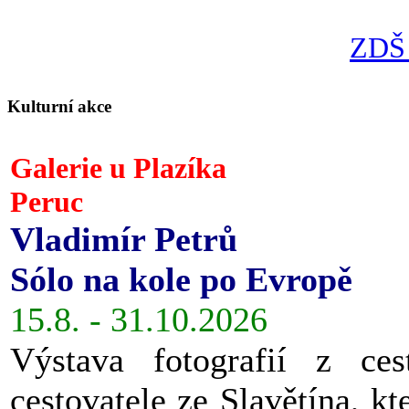
ZDŠ 
Kulturní akce
Galerie u Plazíka
Peruc
Vladimír Petrů
Sólo na kole po Evropě
15.8. - 31.10.2026
Výstava fotografií z ces
cestovatele ze Slavětína, kt