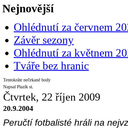
Nejnovější
Ohlédnutí za červnem 2
Závěr sezony
Ohlédnutí za květnem 2
Tváře bez hranic
Tentokráte nečekané body
Napsal Plazík st.
Čtvrtek, 22 říjen 2009
20.9.2004
Peručtí fotbalisté hráli na nej