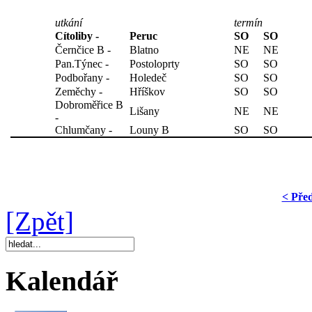
utkání
termín
Cítoliby -
Peruc
SO
SO
Černčice B -
Blatno
NE
NE
Pan.Týnec -
Postoloprty
SO
SO
Podbořany -
Holedeč
SO
SO
Zeměchy -
Hříškov
SO
SO
Dobroměřice B
Lišany
NE
NE
-
Chlumčany -
Louny B
SO
SO
< Pře
[Zpět]
Kalendář