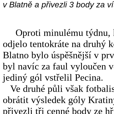
v Blatně a přivezli 3 body za vít
Oproti minulému týdnu, kd
odjelo tentokráte na druhý 
Blatno bylo úspěšnější v prv
byl navíc za faul vyloučen 
jediný gól vstřelil Pecina.
Ve druhé půli však fotbalis
obrátit výsledek góly Kratiny
přivezli tři cenné body ze h