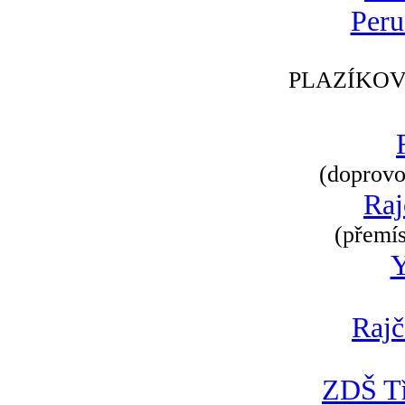
Peru
PLAZÍKOV
(doprovod
Raj
(přemís
Rajč
ZDŠ Tř