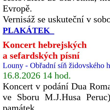
Evropě.
Vernisáž se uskuteční v sob
PLAKÁTEK
Koncert hebrejských
a sefardských písní
Louny - Obřadní síň židovského h
16.8.2026 14 hod.
Koncert v podání Dua Roman
ve Sboru M.J.Husa Peruc
památek.