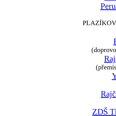
Peru
PLAZÍKOV
(doprovod
Raj
(přemís
Rajč
ZDŠ Tř