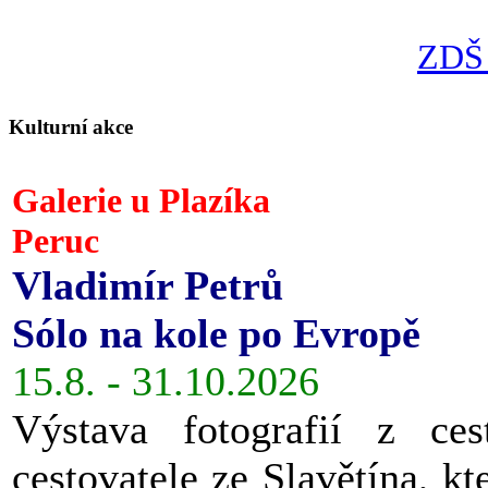
ZDŠ 
Kulturní akce
Galerie u Plazíka
Peruc
Vladimír Petrů
Sólo na kole po Evropě
15.8. - 31.10.2026
Výstava fotografií z ces
cestovatele ze Slavětína, kt