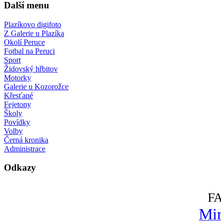
Další menu
Plazíkovo digifoto
Z Galerie u Plazíka
Okolí Peruce
Fotbal na Peruci
Sport
Židovský hřbitov
Motorky
Galerie u Kozorožce
Křesťané
Fejetony
Školy
Povídky
Volby
Černá kronika
Administrace
Odkazy
F
Mir