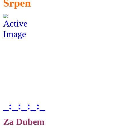
Srpen
_:_:_:_:_
Za Dubem