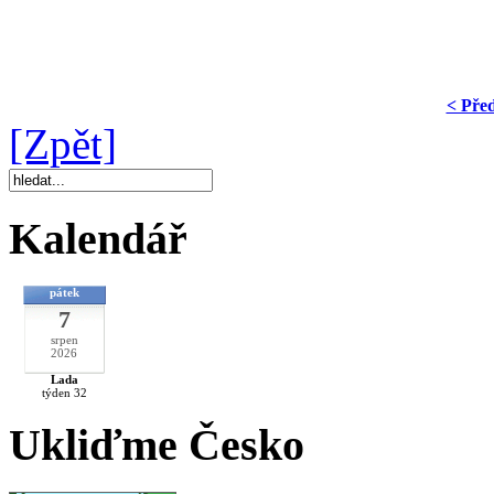
< Pře
[Zpět]
Kalendář
pátek
7
srpen
2026
Lada
týden 32
Ukliďme Česko