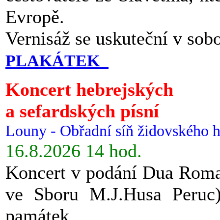
Evropě.
Vernisáž se uskuteční v sob
PLAKÁTEK
Koncert hebrejských
a sefardských písní
Louny - Obřadní síň židovského h
16.8.2026 14 hod.
Koncert v podání Dua Roman
ve Sboru M.J.Husa Peruc
památek.