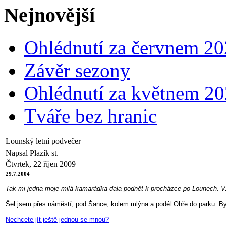
Nejnovější
Ohlédnutí za červnem 2
Závěr sezony
Ohlédnutí za květnem 2
Tváře bez hranic
Lounský letní podvečer
Napsal Plazík st.
Čtvrtek, 22 říjen 2009
29.7.2004
Tak mi jedna moje milá kamarádka dala podnět k procházce po Lounech. Vza
Šel jsem přes náměstí, pod Šance, kolem mlýna a podél Ohře do parku. By
N
echcete jít ještě jednou se mnou?