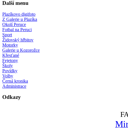
Další menu
Plazíkovo digifoto
Z Galerie u Plazíka
Okolí Peruce
Fotbal na Peruci
Sport
Židovský hřbitov
Motorky
Galerie u Kozorožce
Křesťané
Fejetony
Školy
Povídky
Volby
Černá kronika
Administrace
Odkazy
F
Mir