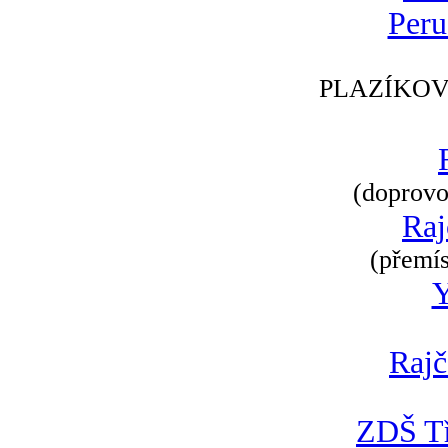
Peru
PLAZÍKOV
(doprovod
Raj
(přemís
Rajč
ZDŠ Tř