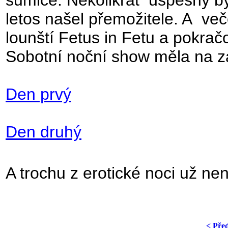
sumice
. Několikrát
úspěšný by
letos našel přemožitele. A
več
lounští
Fetus in Fetu a pokrač
Sobotní noční show měla na zá
Den prvý
Den druhý
A trochu z erotické noci už n
< Pře