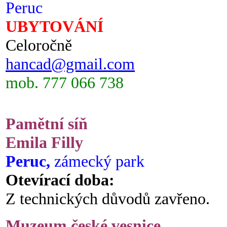
Peruc
UBYTOVÁNÍ
Celoročně
hancad@gmail.com
mob. 777 066 738
Pamětní síň
Emila Filly
Peruc,
zámecký park
Otevírací doba:
Z technických důvodů zavřeno.
Muzeum české vesnice