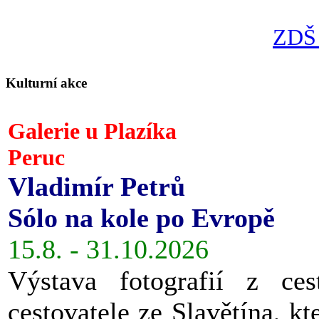
ZDŠ 
Kulturní akce
Galerie u Plazíka
Peruc
Vladimír Petrů
Sólo na kole po Evropě
15.8. - 31.10.2026
Výstava fotografií z ces
cestovatele ze Slavětína, kt