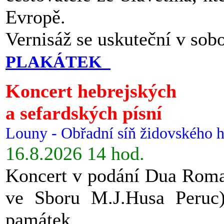
Evropě.
Vernisáž se uskuteční v sob
PLAKÁTEK
Koncert hebrejských
a sefardských písní
Louny - Obřadní síň židovského h
16.8.2026 14 hod.
Koncert v podání Dua Roman
ve Sboru M.J.Husa Peruc
památek.