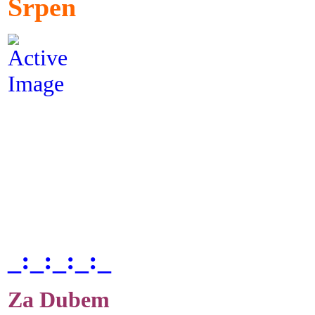
Srpen
_:_:_:_:_
Za Dubem