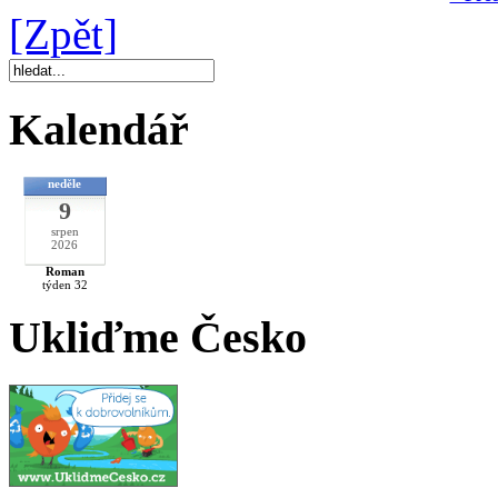
[Zpět]
Kalendář
neděle
9
srpen
2026
Roman
týden 32
Ukliďme Česko