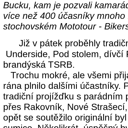
Bucku, kam je pozvali kamarád
více než 400 účasníky mnoho l
stochovském Mototour - Bikers
Již v pátek proběhly tradič
Underside, Pod stolem, dívčí
brandýská TSRB.
Trochu mokré, ale všemi při
rána plnilo dalšími účastníky. 
tradiční projížďku
s parádním 
přes Rakovník, Nové Strašecí
opět se soutěžilo originální by