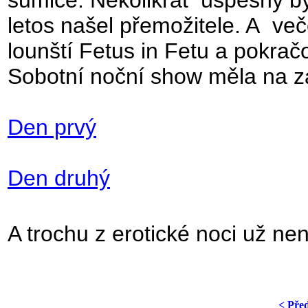
sumice
. Několikrát
úspěšný by
letos našel přemožitele. A
več
lounští
Fetus in Fetu a pokrač
Sobotní noční show měla na zá
Den prvý
Den druhý
A trochu z erotické noci už n
< Pře