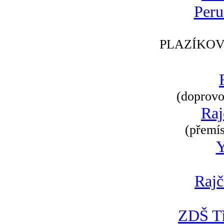
Peru
PLAZÍKOV
(doprovod
Raj
(přemís
Rajč
ZDŠ Tř