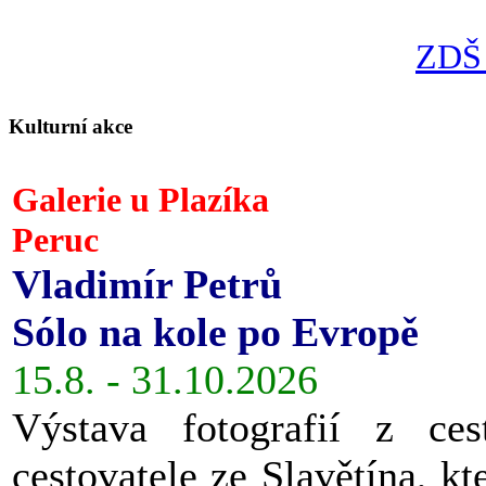
ZDŠ 
Kulturní akce
Galerie u Plazíka
Peruc
Vladimír Petrů
Sólo na kole po Evropě
15.8. - 31.10.2026
Výstava fotografií z ces
cestovatele ze Slavětína, kt