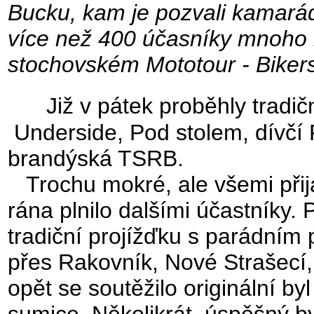
Bucku, kam je pozvali kamarád
více než 400 účasníky mnoho l
stochovském Mototour - Bikers
Již v pátek proběhly tradič
Underside, Pod stolem, dívčí
brandýská TSRB.
Trochu mokré, ale všemi při
rána plnilo dalšími účastníky. 
tradiční projížďku
s parádním 
přes Rakovník, Nové Strašecí
opět se soutěžilo originální by