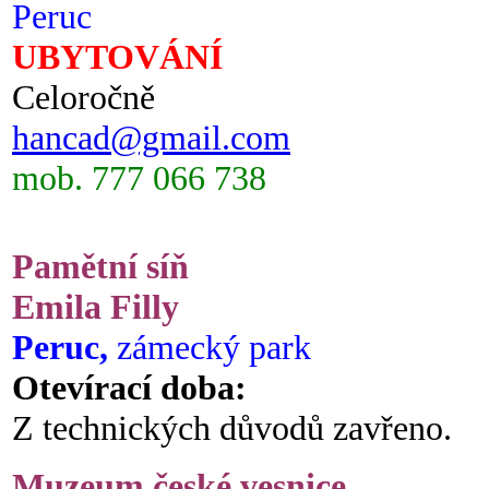
Peruc
UBYTOVÁNÍ
Celoročně
hancad@gmail.com
mob. 777 066 738
Pamětní síň
Emila Filly
Peruc,
zámecký park
Otevírací doba:
Z technických důvodů zavřeno.
Muzeum české vesnice