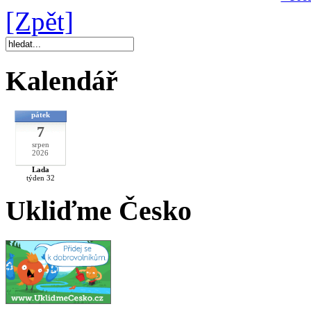
[Zpět]
Kalendář
pátek
7
srpen
2026
Lada
týden 32
Ukliďme Česko