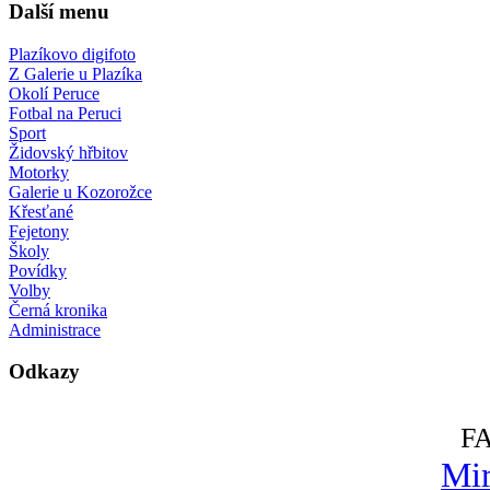
Další menu
Plazíkovo digifoto
Z Galerie u Plazíka
Okolí Peruce
Fotbal na Peruci
Sport
Židovský hřbitov
Motorky
Galerie u Kozorožce
Křesťané
Fejetony
Školy
Povídky
Volby
Černá kronika
Administrace
Odkazy
F
Mir