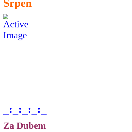
Srpen
_:_:_:_:_
Za Dubem