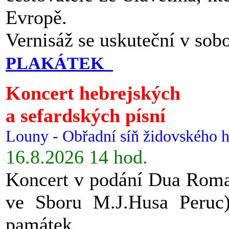
Evropě.
Vernisáž se uskuteční v sob
PLAKÁTEK
Koncert hebrejských
a sefardských písní
Louny - Obřadní síň židovského h
16.8.2026 14 hod.
Koncert v podání Dua Roman
ve Sboru M.J.Husa Peruc
památek.