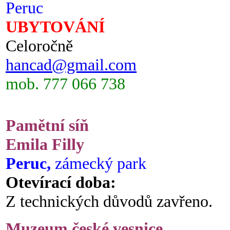
Peruc
UBYTOVÁNÍ
Celoročně
hancad@gmail.com
mob. 777 066 738
Pamětní síň
Emila Filly
Peruc,
zámecký park
Otevírací doba:
Z technických důvodů zavřeno.
Muzeum české vesnice