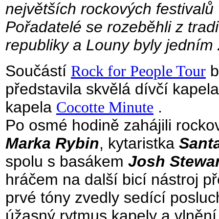
největších rockových festivalů
Pořadatelé se rozeběhli z tra
republiky a Louny byly jedním 
Součástí
Rock for People Tour
b
představila skvělá dívčí kapel
kapela
Cocotte Minute
.
Po osmé hodině zahájili rocko
Marka Rybin
, kytaristka
Sant
spolu s basákem
Josh Stewa
hráčem na další bicí nástroj př
prvé tóny zvedly sedící posluc
úžasný rytmus kapely a vlnění 