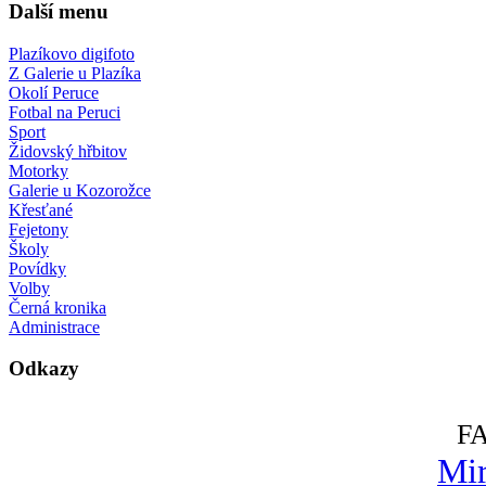
Další menu
Plazíkovo digifoto
Z Galerie u Plazíka
Okolí Peruce
Fotbal na Peruci
Sport
Židovský hřbitov
Motorky
Galerie u Kozorožce
Křesťané
Fejetony
Školy
Povídky
Volby
Černá kronika
Administrace
Odkazy
F
Mir