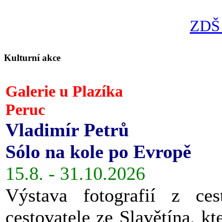
ZDŠ 
Kulturní akce
Galerie u Plazíka
Peruc
Vladimír Petrů
Sólo na kole po Evropě
15.8. - 31.10.2026
Výstava fotografií z ces
cestovatele ze Slavětína, kt