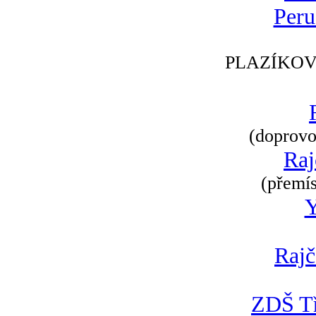
Peru
PLAZÍKOV
(doprovod
Raj
(přemís
Rajč
ZDŠ Tř