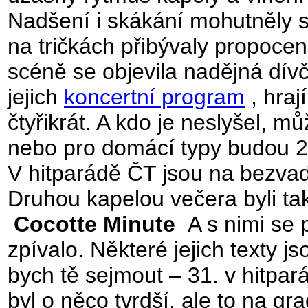
Nadšení i skákání mohutněly st
na tričkách přibývaly propoce
scéně se objevila nadějná dívč
jejich
koncertní program
, hraj
čtyřikrát. A kdo je neslyšel, 
nebo pro domácí typy budou 
V hitparádě ČT jsou na bezva
Druhou kapelou večera byli tak
Cocotte Minute
A s nimi se 
zpívalo. Některé jejich texty js
bych tě sejmout – 31. v hitpa
byl o něco tvrdší, ale to na gra