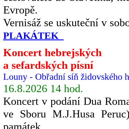
Evropě.
Vernisáž se uskuteční v sob
PLAKÁTEK
Koncert hebrejských
a sefardských písní
Louny - Obřadní síň židovského h
16.8.2026 14 hod.
Koncert v podání Dua Roman
ve Sboru M.J.Husa Peruc
památek.