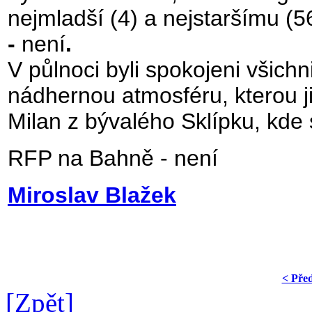
nejmladší (4) a nejstaršímu (
-
není
.
V půlnoci byli spokojeni všichni
nádhernou atmosféru, kterou ji
Milan z bývalého Sklípku, kde
RFP na Bahně - není
Miroslav Blažek
< Pře
[Zpět]