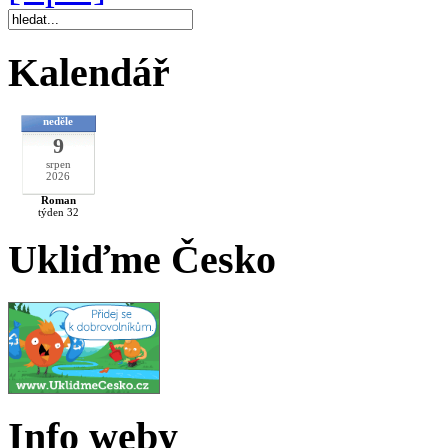
Kalendář
neděle
9
srpen
2026
Roman
týden 32
Ukliďme Česko
Info weby