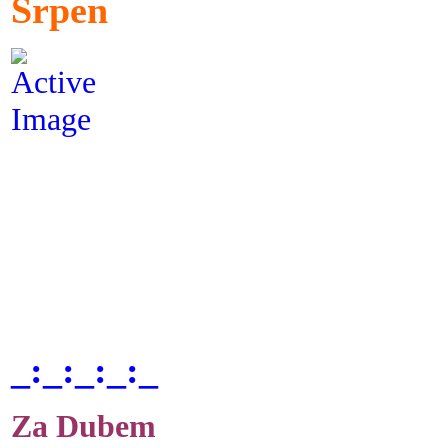
Srpen
_:_:_:_:_
Za Dubem