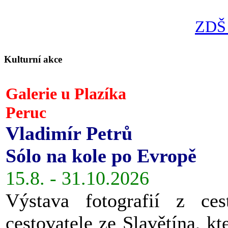
ZDŠ 
Kulturní akce
Galerie u Plazíka
Peruc
Vladimír Petrů
Sólo na kole po Evropě
15.8. - 31.10.2026
Výstava fotografií z ces
cestovatele ze Slavětína, kt