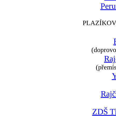
Peru
PLAZÍKOV
(doprovod
Raj
(přemís
Rajč
ZDŠ Tř