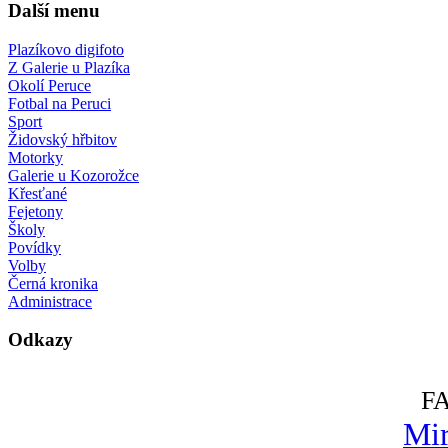
Další menu
Plazíkovo digifoto
Z Galerie u Plazíka
Okolí Peruce
Fotbal na Peruci
Sport
Židovský hřbitov
Motorky
Galerie u Kozorožce
Křesťané
Fejetony
Školy
Povídky
Volby
Černá kronika
Administrace
Odkazy
F
Mir