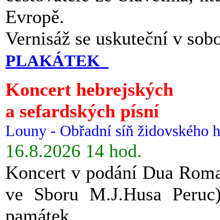
Evropě.
Vernisáž se uskuteční v sob
PLAKÁTEK
Koncert hebrejských
a sefardských písní
Louny - Obřadní síň židovského h
16.8.2026 14 hod.
Koncert v podání Dua Roman
ve Sboru M.J.Husa Peruc
památek.