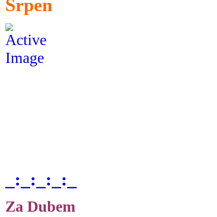
Srpen
_:_:_:_:_
Za Dubem