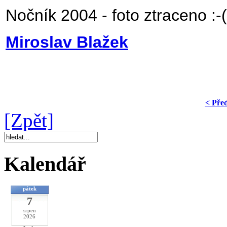
Nočník 2004 - foto ztraceno :-
(
Miroslav Blažek
< Pře
[Zpět]
Kalendář
pátek
7
srpen
2026