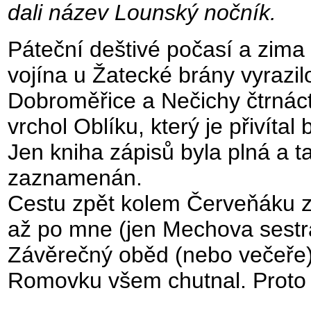
dali název Lounský nočník.
Páteční deštivé počasí a zima 
vojína u Žatecké brány vyrazi
Dobroměřice a Nečichy čtrnáct.
vrchol Oblíku, který je přivít
Jen kniha zápisů byla plná a ta
zaznamenán.
Cestu zpět kolem Červeňáku zvl
až po mne (jen Mechova sestra
Závěrečný oběd (nebo večeře
Romovku všem chutnal. Proto 