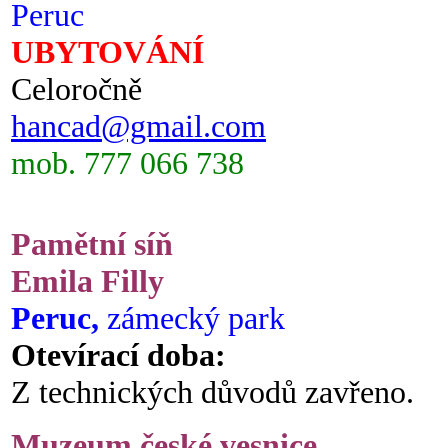
Peruc
UBYTOVÁNÍ
Celoročně
hancad@gmail.com
mob. 777 066 738
Pamětní síň
Emila Filly
Peruc,
zámecký park
Otevírací doba:
Z technických důvodů zavřeno.
Muzeum české vesnice