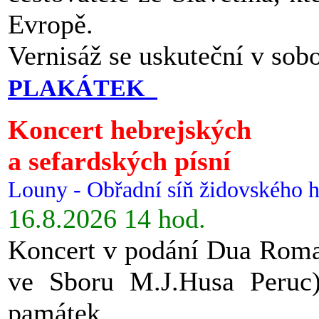
Evropě.
Vernisáž se uskuteční v sob
PLAKÁTEK
Koncert hebrejských
a sefardských písní
Louny - Obřadní síň židovského h
16.8.2026 14 hod.
Koncert v podání Dua Roman
ve Sboru M.J.Husa Peruc
památek.