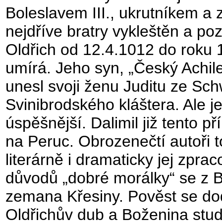
Boleslavem III., ukrutníkem a 
nejdříve bratry vykleštěn a p
Oldřich od 12.4.1012 do roku 1
umírá. Jeho syn, „Český Achile
unesl svoji ženu Juditu ze Schw
Svinibrodského kláštera. Ale j
úspěšnější. Dalimil již tento p
na Peruc. Obrozenečtí autoři t
literárně i dramaticky jej zpr
důvodů „dobré morálky“ se z 
zemana Křesiny. Pověst se dod
Oldřichův dub a Boženina stu