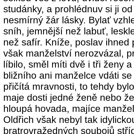
studánky, a prohlédnuv si ji od
nesmírný žár lásky. Bylať vzhle
sníh, jemnější než labuť, leskl
než safír. Kníže, poslav ihned p
však manželství nerozvázal, p
líbilo, směl míti dvě i tři žen
bližního ani manželce vdáti s
přičítá mravnosti, to tehdy bylo
maje dosti jedné ženě nebo žen
hloupá hovada, majíce manžels
Oldřich však nebyl tak idylicko
bratrovražedných soubojů stříd