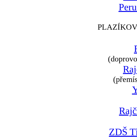
Peru
PLAZÍKOV
(doprovod
Raj
(přemís
Rajč
ZDŠ Tř