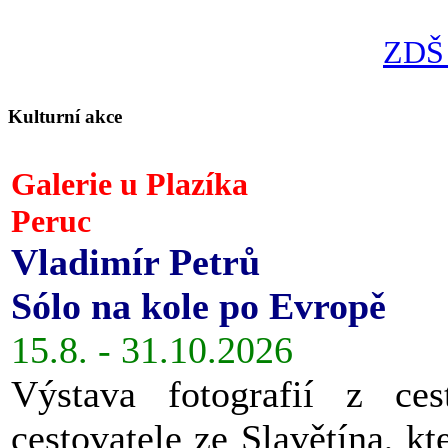
ZDŠ 
Kulturní akce
Galerie u Plazíka
Peruc
Vladimír Petrů
Sólo na kole po Evropě
15.8. - 31.10.2026
Výstava fotografií z ces
cestovatele ze Slavětína, kt