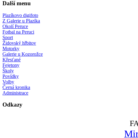
Další menu
Plazíkovo digifoto
Z Galerie u Plazíka
Okolí Peruce
Fotbal na Peruci
Sport
Židovský hřbitov
Motorky
Galerie u Kozorožce
Křesťané
Fejetony
Školy
Povídky
Volby
Černá kronika
Administrace
Odkazy
F
Mir