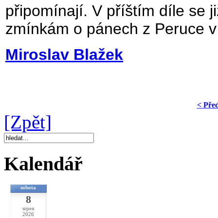
připomínají. V příštím díle s
zmínkám o pánech z Peruce v d
Miroslav Blažek
< Pře
[Zpět]
Kalendář
sobota
8
srpen
2026