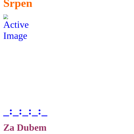
Srpen
_:_:_:_:_
Za Dubem