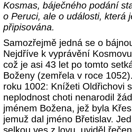
Kosmas, báječného podání sta
o Peruci, ale o události, kter
připisována.
Samozřejmě jedná se o bájnou
Nejdříve k vyprávění Kosmovu, 
což je asi 43 let po tomto setk
Boženy (zemřela v roce 1052).
roku 1002: Knížeti Oldřichovi 
neplodnost choti nenarodil žá
jménem Božena, jež byla Křes
jemuž dal jméno Břetislav. Jed
selkou ves z lovu, uviděl řeče