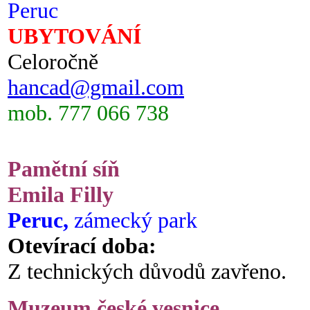
Peruc
UBYTOVÁNÍ
Celoročně
hancad@gmail.com
mob. 777 066 738
Pamětní síň
Emila Filly
Peruc,
zámecký park
Otevírací doba:
Z technických důvodů zavřeno.
Muzeum české vesnice