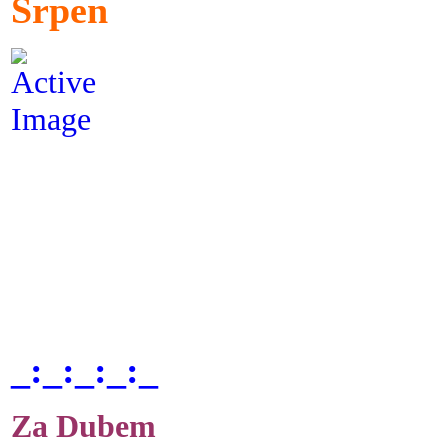
Srpen
_:_:_:_:_
Za Dubem