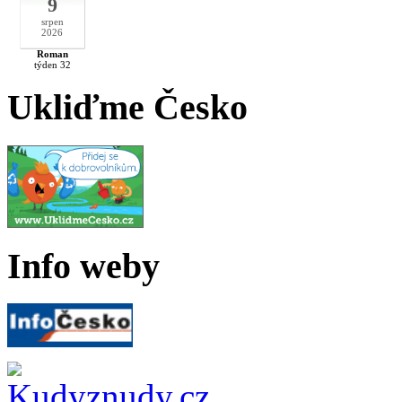
9
srpen
2026
Roman
týden 32
Ukliďme Česko
Info weby