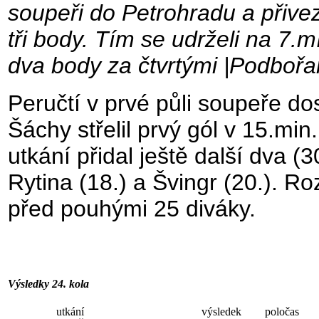
soupeři do Petrohradu a přivezl
tři body. Tím se udrželi na 7.mí
dva body za čtvrtými |Podbořa
Peručtí v prvé půli soupeře dos
Šáchy střelil prvý gól v 15.mi
utkání přidal ještě další dva (3
Rytina (18.) a Švingr (20.). R
před pouhými 25 diváky.
Výsledky 24. kola
utkání
výsledek
poločas