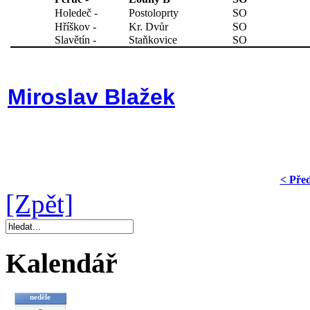
Holedeč -
Postoloprty
SO
Hříškov -
Kr. Dvůr
SO
Slavětín -
Staňkovice
SO
Miroslav Blažek
< Pře
[Zpět]
Kalendář
neděle