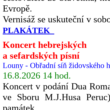
Evropě.
Vernisáž se uskuteční v sob
PLAKÁTEK
Koncert hebrejských
a sefardských písní
Louny - Obřadní síň židovského h
16.8.2026 14 hod.
Koncert v podání Dua Roman
ve Sboru M.J.Husa Peruc
památek.