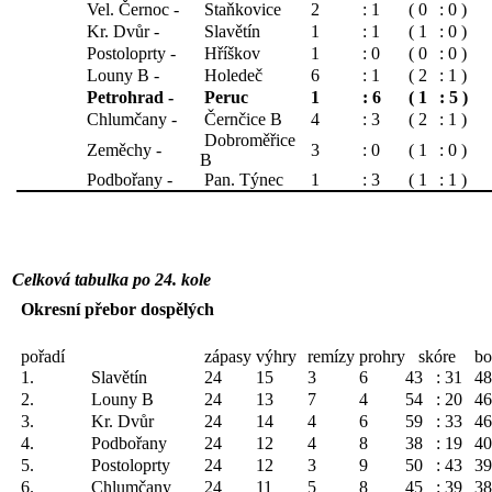
Vel. Černoc -
Staňkovice
2
: 1
( 0
: 0 )
Kr. Dvůr -
Slavětín
1
: 1
( 1
: 0 )
Postoloprty -
Hříškov
1
: 0
( 0
: 0 )
Louny B -
Holedeč
6
: 1
( 2
: 1 )
Petrohrad -
Peruc
1
: 6
( 1
: 5 )
Chlumčany -
Černčice B
4
: 3
( 2
: 1 )
Dobroměřice
Zeměchy -
3
: 0
( 1
: 0 )
B
Podbořany -
Pan. Týnec
1
: 3
( 1
: 1 )
Celková tabulka po 24. kole
Okresní přebor dospělých
pořadí
zápasy
výhry
remízy
prohry
skóre
bo
1.
Slavětín
24
15
3
6
43
: 31
48
2.
Louny B
24
13
7
4
54
: 20
46
3.
Kr. Dvůr
24
14
4
6
59
: 33
46
4.
Podbořany
24
12
4
8
38
: 19
40
5.
Postoloprty
24
12
3
9
50
: 43
39
6.
Chlumčany
24
11
5
8
45
: 39
38