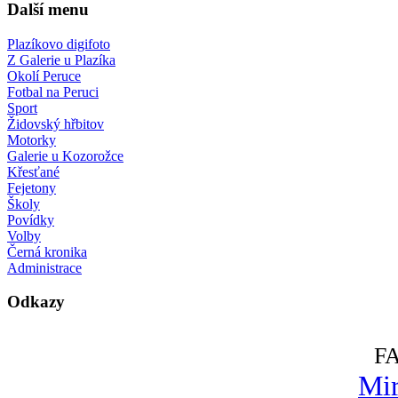
Další menu
Plazíkovo digifoto
Z Galerie u Plazíka
Okolí Peruce
Fotbal na Peruci
Sport
Židovský hřbitov
Motorky
Galerie u Kozorožce
Křesťané
Fejetony
Školy
Povídky
Volby
Černá kronika
Administrace
Odkazy
F
Mir