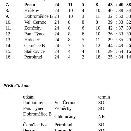
7.
Peruc
24
11
5
8
43
: 40
38
8.
Hříškov
24
10
4
10
40
: 38
34
9.
Dobroměřice B
24
10
3
11
32
: 50
33
10.
Vel. Černoc
24
8
8
8
39
: 33
32
11.
Zeměchy
24
8
6
10
42
: 37
30
12.
Pan. Týnec
24
8
6
10
36
: 33
30
13.
Holedeč
24
8
5
11
29
: 35
29
14.
Černčice B
24
7
5
12
44
: 49
26
15.
Staňkovice
24
4
4
16
29
: 64
16
16.
Petrohrad
24
4
2
18
25
: 84
14
Příští 25. kolo
utkání
termín
Podbořany -
Vel. Černoc
SO
Pan. Týnec -
Zeměchy
SO
Dobroměřice B
Chlumčany
NE
-
Černčice B -
Petrohrad
SO
Peruc -
Louny B
SO