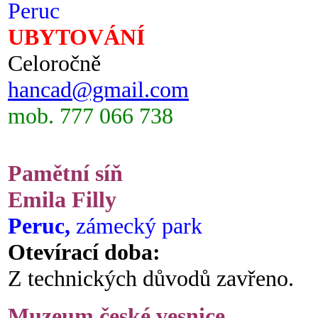
Peruc
UBYTOVÁNÍ
Celoročně
hancad@gmail.com
mob. 777 066 738
Pamětní síň
Emila Filly
Peruc,
zámecký park
Otevírací doba:
Z technických důvodů zavřeno.
Muzeum české vesnice