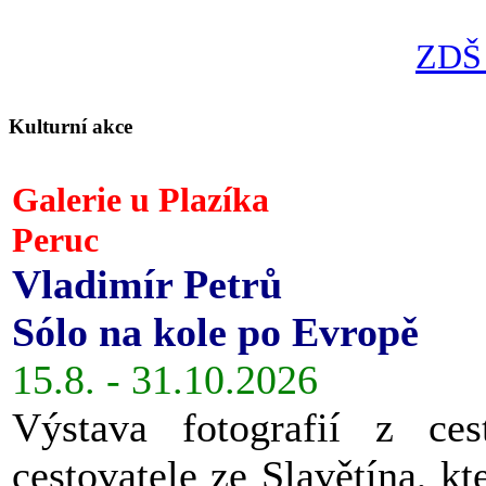
ZDŠ 
Kulturní akce
Galerie u Plazíka
Peruc
Vladimír Petrů
Sólo na kole po Evropě
15.8. - 31.10.2026
Výstava fotografií z ces
cestovatele ze Slavětína, kt