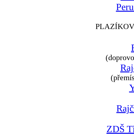
Peru
PLAZÍKOV
(doprovod
Raj
(přemís
Rajč
ZDŠ Tř