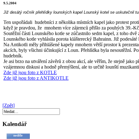
9.5.2004
Již desátý ročník přehlídky lounských kapel Lounský kotel se uskutečnil t
Ten uspořádali hudebníci z několika místních kapel jako protest prot
když je pravdou, že mnohem více zájemců přišlo za pouhých 39.-Kč n
Soutěžní části Lounského kotle se zúčastnilo sedm kapel, z toho dvě
Lounského kotle vyhlásila porota klášterecký Bahrainn. Již podesáté h
Na Antikotli měly přihlášené kapely mnohem větší prostor k prezentac
akcích, byly všichni účinkující z Loun. Přehlídka byla nesoutěžní. 
hudebník.
Je asi brzo na utváření závěrů z obou akcí, ale věřím, že stejně jako p
vzájemnou diskusi a hodně přemýšlení, ale to určitě lounští muzikanti
Zde již jsou foto z KOTLE
Zde již jsou foto z ANTIKOTLE
[Zpět]
Kalendář
neděle