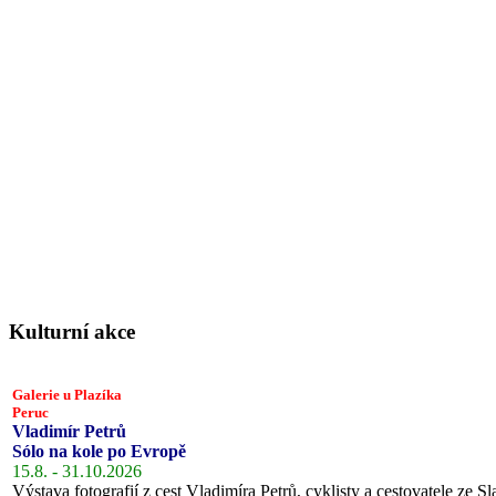
Kulturní akce
Galerie u Plazíka
Peruc
Vladimír Petrů
Sólo na kole po Evropě
15.8. - 31.10.2026
Výstava fotografií z cest Vladimíra Petrů, cyklisty a cestovatele ze Sl