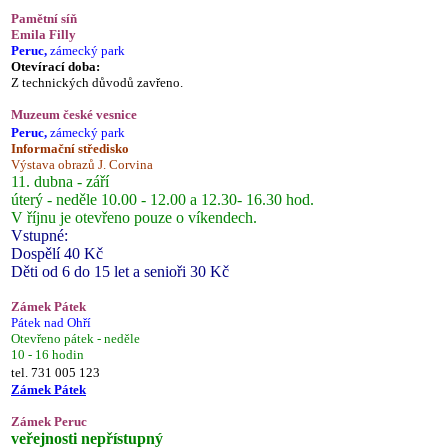
Pamětní síň
Emila Filly
Peruc,
zámecký park
Otevírací doba:
Z technických důvodů zavřeno.
Muzeum české vesnice
Peruc,
zámecký park
Informační středisko
Výstava obrazů J. Corvina
11. dubna - září
úterý - neděle 10.00 - 12.00 a 12.30- 16.30 hod.
V říjnu je otevřeno pouze o víkendech.
Vstupné:
Dospělí 40 Kč
Děti od 6 do 15 let a senioři 30 Kč
Zámek Pátek
Pátek nad Ohří
Otevřeno pátek - neděle
10 - 16 hodin
tel. 731 005 123
Zámek Pátek
Zámek Peruc
veřejnosti nepřístupný