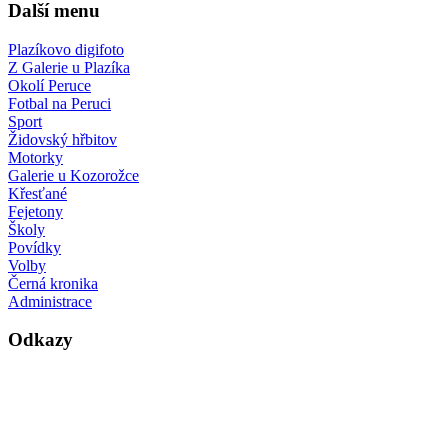
Další menu
Plazíkovo digifoto
Z Galerie u Plazíka
Okolí Peruce
Fotbal na Peruci
Sport
Židovský hřbitov
Motorky
Galerie u Kozorožce
Křesťané
Fejetony
Školy
Povídky
Volby
Černá kronika
Administrace
Odkazy