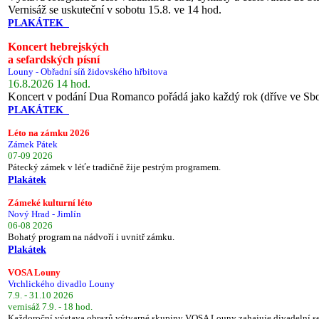
Vernisáž se uskuteční v sobotu 15.8. ve 14 hod.
PLAKÁTEK
Koncert hebrejských
a sefardských písní
Louny - Obřadní síň židovského hřbitova
16.8.2026 14 hod.
Koncert v podání Dua Romanco pořádá jako každý rok (dříve ve Sb
PLAKÁTEK
Léto na zámku 2026
Zámek Pátek
07-09 2026
Pátecký zámek v léťe tradičně žije pestrým programem.
Plakátek
Zámeké kulturní léto
Nový Hrad - Jimlín
06-08 2026
Bohatý program na nádvoří i uvnitř zámku.
Plakátek
VOSA Louny
Vrchlického divadlo Louny
7.9. - 31.10 2026
vernisáž 7.9. - 18 hod.
Každoroční výstava obrazů výtvarné skupiny VOSA Louny zahajuje divadelní s