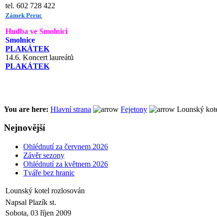
tel. 602 728 422
Zámek Peruc
Hudba ve Smolnici
Smolnice
PLAKÁTEK
14.6. Koncert laureátů
PLAKÁTEK
You are here:
Hlavní strana
Fejetony
Lounský kote
Nejnovější
Ohlédnutí za červnem 2026
Závěr sezony
Ohlédnutí za květnem 2026
Tváře bez hranic
Lounský kotel rozlosován
Napsal Plazík st.
Sobota, 03 říjen 2009