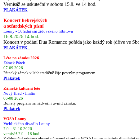
Vernisáž se uskuteční v sobotu 15.8. ve 14 hod.
PLAKÁTEK
Koncert hebrejských
a sefardských písní
Louny - Obřadní síň židovského hřbitova
16.8.2026 14 hod.
Koncert v podání Dua Romanco pořádá jako každý rok (dříve ve Sb
PLAKÁTEK
Léto na zámku 2026
Zámek Pátek
07-09 2026
Pátecký zámek v léťe tradičně žije pestrým programem.
Plakátek
Zámeké kulturní léto
Nový Hrad - Jimlín
06-08 2026
Bohatý program na nádvoří i uvnitř zámku.
Plakátek
VOSA Louny
Vrchlického divadlo Louny
7.9. - 31.10 2026
vernisáž 7.9. - 18 hod.
Každoroční výstava obrazů výtvarné skupiny VOSA Louny zahajuje divadelní s