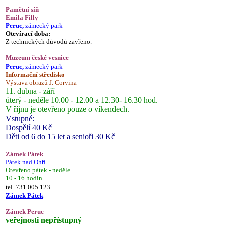
Pamětní síň
Emila Filly
Peruc,
zámecký park
Otevírací doba:
Z technických důvodů zavřeno.
Muzeum české vesnice
Peruc,
zámecký park
Informační středisko
Výstava obrazů J. Corvina
11. dubna - září
úterý - neděle 10.00 - 12.00 a 12.30- 16.30 hod.
V říjnu je otevřeno pouze o víkendech.
Vstupné:
Dospělí 40 Kč
Děti od 6 do 15 let a senioři 30 Kč
Zámek Pátek
Pátek nad Ohří
Otevřeno pátek - neděle
10 - 16 hodin
tel. 731 005 123
Zámek Pátek
Zámek Peruc
veřejnosti nepřístupný