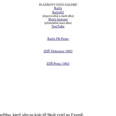
PLAZÍKOVY FOTO GALERIE
Rajče
Rajče02
(doprovodná a starší alba)
Rajče historie
(přemístěná stará alba)
YouTube
Rajče FK Peruc
ZDŠ Třebenice 1963
ZDŠ Peruc 1963
avětína, který sám na kole již 9krát vyjel po Evropě.