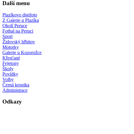
Další menu
Plazíkovo digifoto
Z Galerie u Plazíka
Okolí Peruce
Fotbal na Peruci
Sport
Židovský hřbitov
Motorky
Galerie u Kozorožce
Křesťané
Fejetony
Školy
Povídky
Volby
Černá kronika
Administrace
Odkazy