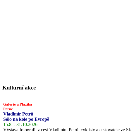
Kulturní akce
Galerie u Plazíka
Peruc
Vladimír Petrů
Sólo na kole po Evropě
15.8. - 31.10.2026
Výstava fotografií z cest Vladimíra Petrů, cyklisty a cestovatele ze Sl