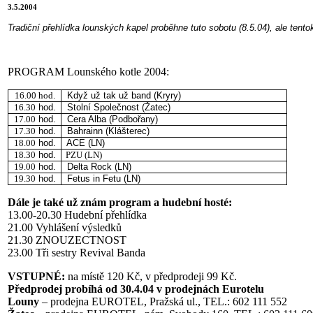
3.5.2004
Tradiční přehlídka lounských kapel proběhne tuto sobotu (8.5.04), ale tent
PROGRAM Lounského kotle 2004:
16.00 hod.
Když už tak už band (Kryry)
16.30
hod.
Stolní Společnost (Žatec)
17.00
hod.
Cera Alba (Podbořany)
17.30
hod.
Bahrainn (Klášterec)
18.00
hod.
ACE (LN)
18.30
hod.
PZU (LN)
19.00
hod.
Delta Rock (LN)
19.30
hod.
Fetus in Fetu (LN)
Dále je také už znám program a hudební hosté:
13.00-20.30 Hudební přehlídka
21.00 Vyhlášení výsledků
21.30 ZNOUZECTNOST
23.00 Tři sestry Revival Banda
VSTUPNÉ:
na místě 120 Kč, v předprodeji 99 Kč.
Předprodej probíhá od 30.4.04 v prodejnách Eurotelu
Louny
– prodejna EUROTEL, Pražská ul., TEL.: 602 111 552