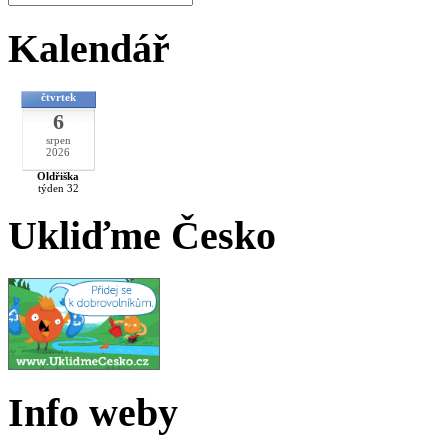
Kalendář
čtvrtek
6
srpen
2026
Oldřiška
týden 32
Ukliďme Česko
Info weby