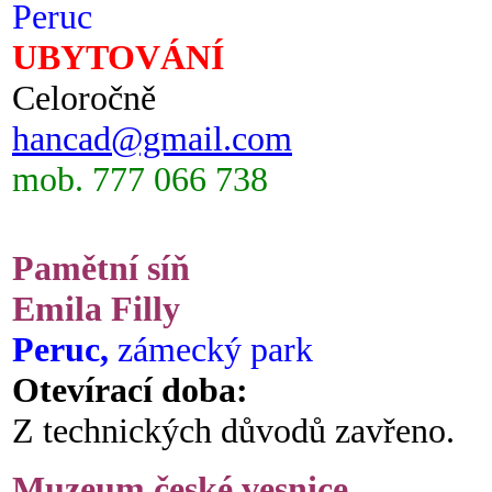
Peruc
UBYTOVÁNÍ
Celoročně
hancad@gmail.com
mob. 777 066 738
Pamětní síň
Emila Filly
Peruc,
zámecký park
Otevírací doba:
Z technických důvodů zavřeno.
Muzeum české vesnice