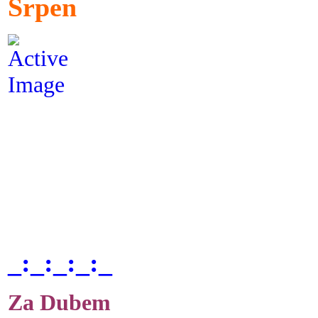
Srpen
_:_:_:_:_
Za Dubem