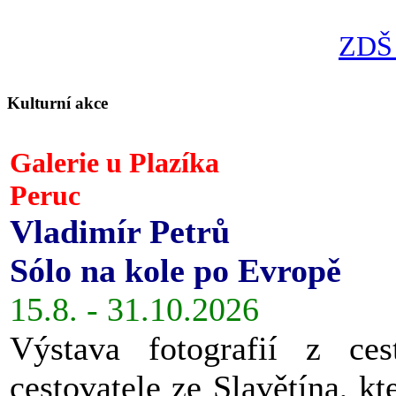
ZDŠ 
Kulturní akce
Galerie u Plazíka
Peruc
Vladimír Petrů
Sólo na kole po Evropě
15.8. - 31.10.2026
Výstava fotografií z ces
cestovatele ze Slavětína, kt