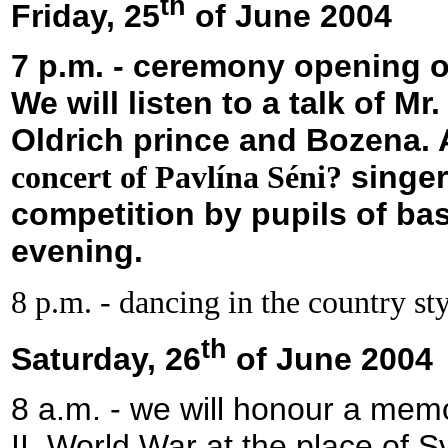
th
Friday, 25
of June 2004
7 p.m. - ceremony opening of
We will listen to a talk of Mr.
Oldrich prince and Bozena. 
concert of Pavlína Séni?
singer
competition by pupils of bas
evening.
8 p.m. - dancing in the country st
th
Saturday, 26
of June 2004
8 a.m. - we will honour a memo
II. World War at the place of S