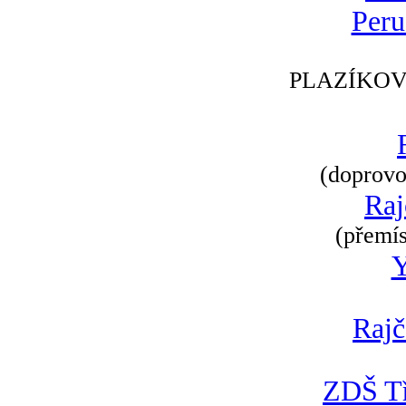
Peru
PLAZÍKOV
(doprovod
Raj
(přemís
Rajč
ZDŠ Tř