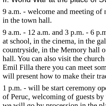
9 a.m. - welcome and meeting of n
in the town hall.
9 a.m. - 12 a.m. and 3 p.m. - 6 p.m
at school, in the cinema, in the g
countryside, in the Memory hall of
hall. You can also visit the church
Emil Filla there you can meet som
will present how to make their tra
1 p.m. - will be start ceremony op
of Peruc, welcoming of guests by t
we will go by procession in the pl