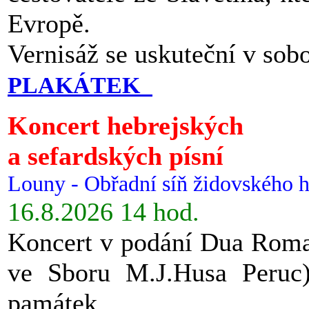
Evropě.
Vernisáž se uskuteční v sob
PLAKÁTEK
Koncert hebrejských
a sefardských písní
Louny - Obřadní síň židovského h
16.8.2026 14 hod.
Koncert v podání Dua Roman
ve Sboru M.J.Husa Peruc
památek.