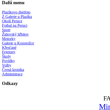
Další menu
Plazíkovo digifoto
Z Galerie u Plazíka
Okolí Peruce
Fotbal na Peruci
Sport
Židovský hřbitov
Motorky
Galerie u Kozorožce
Křesťané
Fejetony
Školy
Povídky
Volby
Černá kronika
Administrace
Odkazy
F
Mir