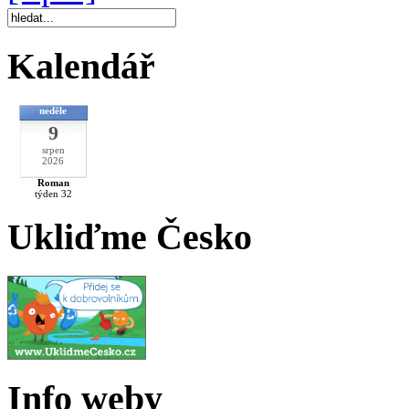
Kalendář
neděle
9
srpen
2026
Roman
týden 32
Ukliďme Česko
Info weby