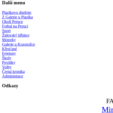
Další menu
Plazíkovo digifoto
Z Galerie u Plazíka
Okolí Peruce
Fotbal na Peruci
Sport
Židovský hřbitov
Motorky
Galerie u Kozorožce
Křesťané
Fejetony
Školy
Povídky
Volby
Černá kronika
Administrace
Odkazy
F
Mir