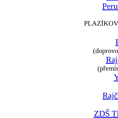
Peru
PLAZÍKOV
(doprovod
Raj
(přemís
Rajč
ZDŠ Tř