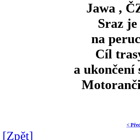
Jawa , ČZ
Sraz je
na peru
Cíl tras
a ukončení 
Motoranči
< Pře
[Zpět]