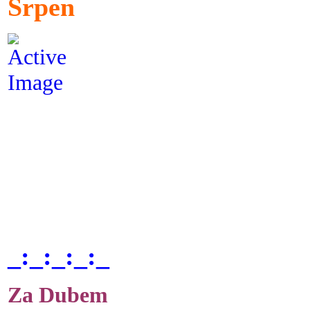
Srpen
_:_:_:_:_
Za Dubem