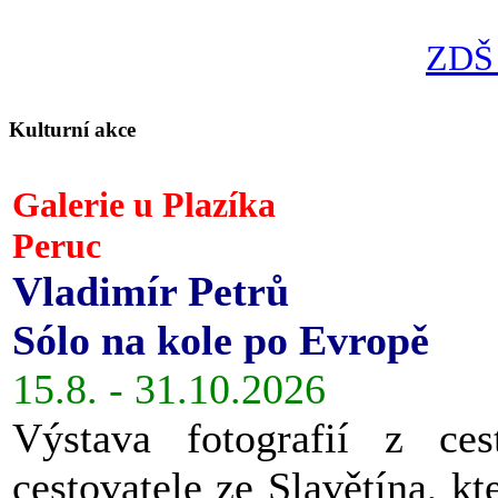
ZDŠ 
Kulturní akce
Galerie u Plazíka
Peruc
Vladimír Petrů
Sólo na kole po Evropě
15.8. - 31.10.2026
Výstava fotografií z ces
cestovatele ze Slavětína, kt