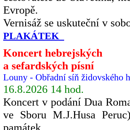
Evropě.
Vernisáž se uskuteční v sob
PLAKÁTEK
Koncert hebrejských
a sefardských písní
Louny - Obřadní síň židovského h
16.8.2026 14 hod.
Koncert v podání Dua Roman
ve Sboru M.J.Husa Peruc
památek.