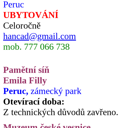
Peruc
UBYTOVÁNÍ
Celoročně
hancad@gmail.com
mob. 777 066 738
Pamětní síň
Emila Filly
Peruc,
zámecký park
Otevírací doba:
Z technických důvodů zavřeno.
Muzeum české vesnice