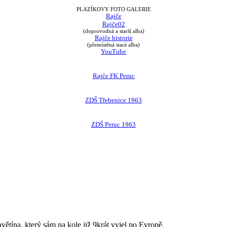
PLAZÍKOVY FOTO GALERIE
Rajče
Rajče02
(doprovodná a starší alba)
Rajče historie
(přemístěná stará alba)
YouTube
Rajče FK Peruc
ZDŠ Třebenice 1963
ZDŠ Peruc 1963
avětína, který sám na kole již 9krát vyjel po Evropě.