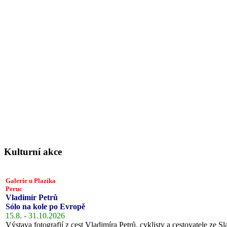
Kulturní akce
Galerie u Plazíka
Peruc
Vladimír Petrů
Sólo na kole po Evropě
15.8. - 31.10.2026
Výstava fotografií z cest Vladimíra Petrů, cyklisty a cestovatele ze Sl