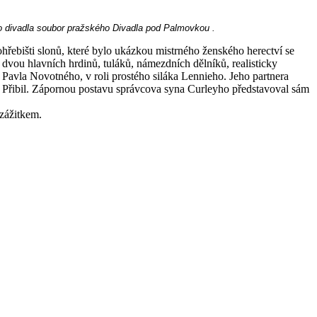
ho divadla soubor pražského Divadla pod Palmovkou .
ebišti slonů, které bylo ukázkou mistrného ženského herectví se
dvou hlavních hrdinů, tuláků, námezdních dělníků, realisticky
Pavla Novotného, v roli prostého siláka Lennieho. Jeho partnera
né Přibil. Zápornou postavu správcova syna Curleyho představoval sám
 zážitkem.