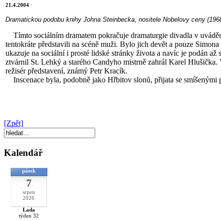
21.4.2004
Dramatickou podobu knihy Johna Steinbecka, nositele Nobelovy ceny (1968)
Tímto sociálním dramatem pokračuje dramaturgie divadla v uvádění 
tentokráte představili na scéně muži. Bylo jich devět a pouze Simona
ukazuje na sociální i prosté lidské stránky života a navíc je podán až 
ztvárnil St. Lehký a starého Candyho mistrně zahrál Karel Hlušička.
režisér představení, známý Petr Kracík.
Inscenace byla, podobně jako Hřbitov slonů, přijata se smíšenými p
[Zpět]
Kalendář
pátek
7
srpen
2026
Lada
týden 32