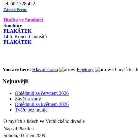
tel. 602 728 422
Zámek Peruc
Hudba ve Smolnici
Smolnice
PLAKÁTEK
14.6. Koncert laureátů
PLAKÁTEK
You are here:
Hlavní strana
Fejetony
O myších a l
Nejnovější
Ohlédnutí za červnem 2026
Závěr sezony
Ohlédnutí za květnem 2026
Tváře bez hranic
O myších a lidech ve Vrchlického divadle
Napsal Plazík st.
Sobota, 03 říjen 2009