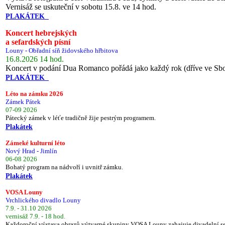
Vernisáž se uskuteční v sobotu 15.8. ve 14 hod.
PLAKÁTEK
Koncert hebrejských
a sefardských písní
Louny - Obřadní síň židovského hřbitova
16.8.2026 14 hod.
Koncert v podání Dua Romanco pořádá jako každý rok (dříve ve Sb
PLAKÁTEK
Léto na zámku 2026
Zámek Pátek
07-09 2026
Pátecký zámek v léťe tradičně žije pestrým programem.
Plakátek
Zámeké kulturní léto
Nový Hrad - Jimlín
06-08 2026
Bohatý program na nádvoří i uvnitř zámku.
Plakátek
VOSA Louny
Vrchlického divadlo Louny
7.9. - 31.10 2026
vernisáž 7.9. - 18 hod.
Každoroční výstava obrazů výtvarné skupiny VOSA Louny zahajuje divadelní s