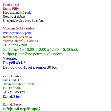
Pamětní síň
Emila Filly
Peruc,
zámecký park
Otevírací doba:
Z technických důvodů zavřeno.
Muzeum české vesnice
Peruc,
zámecký park
Informační středisko
Výstava obrazů J. Corvina
11. dubna - září
úterý - neděle 10.00 - 12.00 a 12.30- 16.30 hod.
V říjnu je otevřeno pouze o víkendech.
Vstupné:
Dospělí 40 Kč
Děti od 6 do 15 let a senioři 30 Kč
Zámek Pátek
Pátek nad Ohří
Otevřeno pátek - neděle
10 - 16 hodin
tel. 731 005 123
Zámek Pátek
Zámek Peruc
veřejnosti nepřístupný