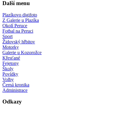
Další menu
Plazíkovo digifoto
Z Galerie u Plazíka
Okolí Peruce
Fotbal na Peruci
Sport
Židovský hřbitov
Motorky
Galerie u Kozorožce
Křesťané
Fejetony
Školy
Povídky
Volby
Černá kronika
Administrace
Odkazy