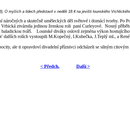
, O myších a lidech představil v neděli 18.4 na jevišti lounského Vrchlické
náročných a skutečně uměleckých děl světové i domácí tvorby. Po Pohř
Vrbická ztvárnila jedinou ženskou roli
paní Curleyové.
Nosný příběh 
s baladickou tváří.
Lounské diváky oslovil zejména výkon hostujícího 
 V dalších rolích vystoupili M.Kopečný, I.Kubečka, J.Teplý ml., a Re
ocity, ale ti opravdoví divadelní příznivci odcházeli se silným citovým
< Předch.
Další >