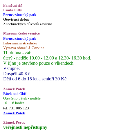
Pamětní síň
Emila Filly
Peruc,
zámecký park
Otevírací doba:
Z technických důvodů zavřeno.
Muzeum české vesnice
Peruc,
zámecký park
Informační středisko
Výstava obrazů J. Corvina
11. dubna - září
úterý - neděle 10.00 - 12.00 a 12.30- 16.30 hod.
V říjnu je otevřeno pouze o víkendech.
Vstupné:
Dospělí 40 Kč
Děti od 6 do 15 let a senioři 30 Kč
Zámek Pátek
Pátek nad Ohří
Otevřeno pátek - neděle
10 - 16 hodin
tel. 731 005 123
Zámek Pátek
Zámek Peruc
veřejnosti nepřístupný