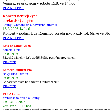
Vernisáž se uskuteční v sobotu 15.8. ve 14 hod.
PLAKÁTEK
Koncert hebrejských
a sefardských písní
Louny - Obřadní síň židovského hřbitova
16.8.2026 14 hod.
Koncert v podání Dua Romanco pořádá jako každý rok (dříve ve Sb
PLAKÁTEK
Léto na zámku 2026
Zámek Pátek
07-09 2026
Pátecký zámek v léťe tradičně žije pestrým programem.
Plakátek
Zámeké kulturní léto
Nový Hrad - Jimlín
06-08 2026
Bohatý program na nádvoří i uvnitř zámku.
Plakátek
VOSA Louny
Vrchlického divadlo Louny
7.9. - 31.10 2026
vernisáž 7.9. - 18 hod.
Každoroční výstava obrazů výtvarné skupiny VOSA Louny zahajuje divadelní s