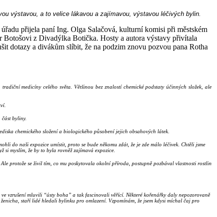
vou výstavou, a to velice lákavou a zajímavou, výstavou léčivých bylin.
 úřadu přijela paní Ing. Olga Salačová, kulturní komisi při městském
r Botošovi z Divadýlka Botička. Hosty a autora výstavy přivítala
rušit dotazy a divákům slíbit, že na podzim znovu pozvou pana Rotha
h tradiční medicíny celého světa. Většinou bez znalostí chemické podstaty účinných složek, ale
ví.
část byliny.
hlediska chemického složení a biologického působení jejich obsahových látek.
hli do naši expozice umístit, proto se bude někomu zdát, že je zde málo léčivek. Chtěli jsme
dyž si myslím, že by to byla rovněž zajímavá expozice.
 Ale protože se živil tím, co mu poskytovala okolní příroda, postupně pozbával vlastnosti rostlin
 a ve vzrušení mluvili “ústy boha” a tak fascinovali věřící. Některé kořenářky daly nepozorovaně
 ženicha, staří lidé hledali bylinku pro omlazení. Vzpomínám, že jsem kdysi míchal čaj pro