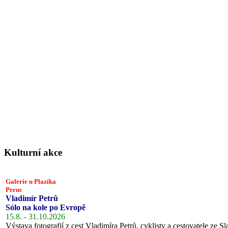
Kulturní akce
Galerie u Plazíka
Peruc
Vladimír Petrů
Sólo na kole po Evropě
15.8. - 31.10.2026
Výstava fotografií z cest Vladimíra Petrů, cyklisty a cestovatele ze Sl