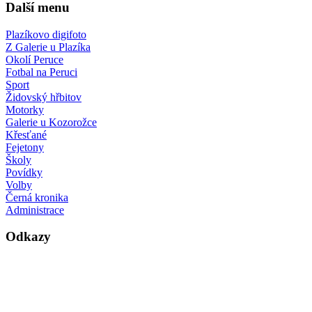
Další menu
Plazíkovo digifoto
Z Galerie u Plazíka
Okolí Peruce
Fotbal na Peruci
Sport
Židovský hřbitov
Motorky
Galerie u Kozorožce
Křesťané
Fejetony
Školy
Povídky
Volby
Černá kronika
Administrace
Odkazy