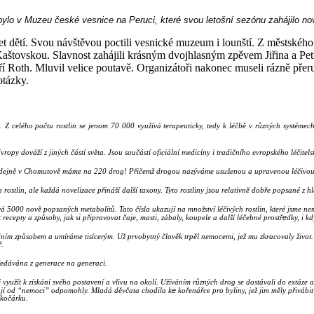
 bylo v Muzeu české vesnice na Peruci, které svou letošní sezónu zahájilo no
et dětí. Svou návštěvou poctili vesnické muzeum i lounští. Z městského
 Kaštovskou
.
Slavnost zahájili krásným dvojhlasným zpěvem Jiřina a Pet
ří Roth. Mluvil velice poutavě. Organizátoři nakonec museli rázně pře
otázky.
ch. Z celého počtu rostlin se jenom 70 000 využívá terapeuticky, tedy k léčbě v různých systémec
py dováží z jiných částí světa. Jsou součástí oficiální medicíny i tradičního evropského léčitelst
 prodejně v Chomutově máme na 220 drog! Přičemž drogou nazýváme usušenou a upravenou léčivou 
ostlin, ale každá novelizace přináší další taxony. Tyto rostliny jsou relativně dobře popsané z 
5000 nově popsaných metabolitů. Tato čísla ukazují na množství léčivých rostlin, které jsme nemo
e
recepty a způsoby, jak si připravovat čaje, masti, zábaly, koupele a další léčebné prostř
dky, i k
 jedním způsobem a umíráme tisícerým. Už prvobytný člověk trpěl nemocemi, jež mu zkracovaly život.
ř.
předávána z generace na generaci.
lé využít k získání svého postavení a vlivu na okolí. Užíváním různých drog se dostávali do extáze
e
eníz jí od “nemoci” odpomohly. Mladá děvčata chodila k
kořenářce pro byliny, jež jim měly přivábit
 kočárku.