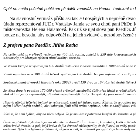
Opět se sešlo početné publikum při další vernisáži na Peruci. Tentokrát to
Na slavnostní vernisáž přišlo asi tak 70 dospělých a nejméně dvac
úřadu reprezentoval JUDr. Vratislav Janda se svou chotí paní PhDr.
místostarostka Helena Halamová. Pak už se ujal slova pan PaedDr. Ji
pouze na besedu, aby odpověděl na jejich zvída
v
é a nezodpovězené 
Z projevu pana PaedDr. Jiřího Rotha
Na celém světě se v přírodě vyskytuje na 450 tisíc rostlin, z nichž je 250 tisíc krytosemenný
s historicky prokázaným efektem různé kvality i rozsahu.
Ve střední Evropě se využívá jen 600 druhů rostoucích v našem světadílu a 1000 druhů se do Evro
V naší republice se ze 300 druhů léčivek využívá jen 150 druhů. Jen pro zajímavost, v naší
Současně platný Evropský lékopis (z roku 2002) uvádí 130 drog ze 107 různých druhů léčivých r
Ze všech drog je popsáno 170 000 přesně určených metabolitů (účinných látek) a ročně přibývá 
však ukázat jen ty nejznámější, případně nejzajímavější druhy. Do výstavky jsme nemohli umístit 
Historie užívání léčivých bylinek je velice stará, stará jak lidstvo samo. Říká se, že se rodíme
nejen k léčení svých neduhů, ale i takovým, jimiž ničil svého nepřítele, nebo snadněji ulovil zvě
Říká se, že není bylina, aby na něco nebyla. To je moudrost potvrzena letitými zkušenostmi a 
Často se přikládá bylinám tajemná síla, kterou dovedli různi šamani, kouzelníci, kněží a léčite
sežrat krávě třezalku a pak, když kráva dojila červené mléko(tvrdily, že dojí krev) za velký p
omlazení. Bylo tam bylinek požehnaně, až jsem se bál, že zákazník po vypití čaje bude zralý do