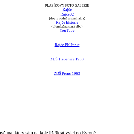
PLAZÍKOVY FOTO GALERIE
Rajče
Rajče02
(doprovodná a starší alba)
Rajče historie
(přemístěná stará alba)
YouTube
Rajče FK Peruc
ZDŠ Třebenice 1963
ZDŠ Peruc 1963
avětína, který sám na kole již 9krát vyjel po Evropě.