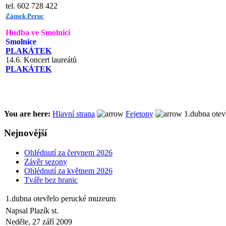
tel. 602 728 422
Zámek Peruc
Hudba ve Smolnici
Smolnice
PLAKÁTEK
14.6. Koncert laureátů
PLAKÁTEK
You are here:
Hlavní strana
Fejetony
1.dubna otev
Nejnovější
Ohlédnutí za červnem 2026
Závěr sezony
Ohlédnutí za květnem 2026
Tváře bez hranic
1.dubna otevřelo perucké muzeum
Napsal Plazík st.
Neděle, 27 září 2009