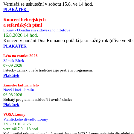
Vernisáž se uskuteční v sobotu 15.8. ve 14 hod.
PLAKÁTEK
Koncert hebrejských
a sefardských písní
Louny - Obřadní síň židovského hřbitova
16.8.2026 14 hod.
Koncert v podání Dua Romanco pořádá jako každý rok (dříve ve Sb
PLAKÁTEK
Léto na zámku 2026
Zámek Pátek
07-09 2026
Pátecký zámek v léťe tradičně žije pestrým programem.
Plakátek
Zámeké kulturní léto
Nový Hrad - Jimlín
06-08 2026
Bohatý program na nádvoří i uvnitř zámku.
Plakátek
VOSA Louny
Vrchlického divadlo Louny
7.9. - 31.10 2026
vernisáž 7.9. - 18 hod.
Každoroční výstava obrazů výtvarné skupiny VOSA Louny zahajuje divadelní s