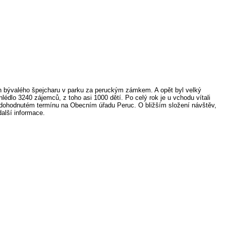
ech bývalého špejcharu v parku za peruckým zámkem. A opět byl velký
édlo 3240 zájemců, z toho asi 1000 dětí. Po celý rok je u vchodu vítali
 dohodnutém termínu na Obecním úřadu Peruc. O bližším složení návštěv,
alší informace.