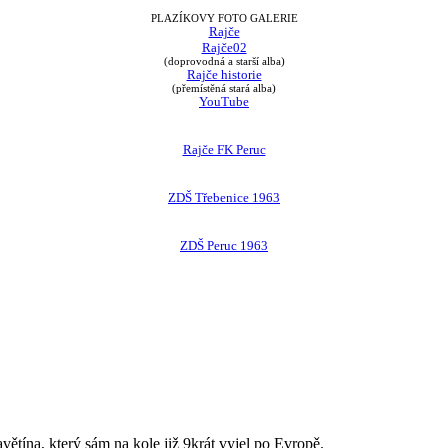
PLAZÍKOVY FOTO GALERIE
Rajče
Rajče02
(doprovodná a starší alba)
Rajče historie
(přemístěná stará alba)
YouTube
Rajče FK Peruc
ZDŠ Třebenice 1963
ZDŠ Peruc 1963
avětína, který sám na kole již 9krát vyjel po Evropě.