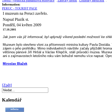
Třebíz - vesnická památková rezervace
.
Žatecký deník
.
Lounský měsíčník
.
Information:
PERUC - TOURIST PAGE
I muzeum na Peruci zavřelo.
Napsal Plazík st.
Pondělí, 04 květen 2009
17.10.2001
Jak jsem vás již informoval, byl uplynulý víkend poslední možností ke sh
Muzeum bylo otevřeno vloni za přítomnosti ministra kultury Pavla Dostála.
zájem o jeho prohlídku. Mimo individuelních návštěv začaly přijíždět hrom
většinou pánové Jiří Hiršál a Václav Křepčík, stálí průvodci muzea. Muz
ani o zajímavostech letošního roku vám bohužel nemohu více napsat. Oprot
Miroslav Blažek
[Zpět]
Kalendář
sobota