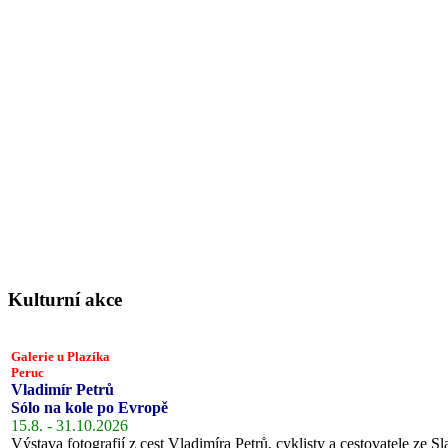
Kulturní akce
Galerie u Plazíka
Peruc
Vladimír Petrů
Sólo na kole po Evropě
15.8. - 31.10.2026
Výstava fotografií z cest Vladimíra Petrů, cyklisty a cestovatele ze Sl