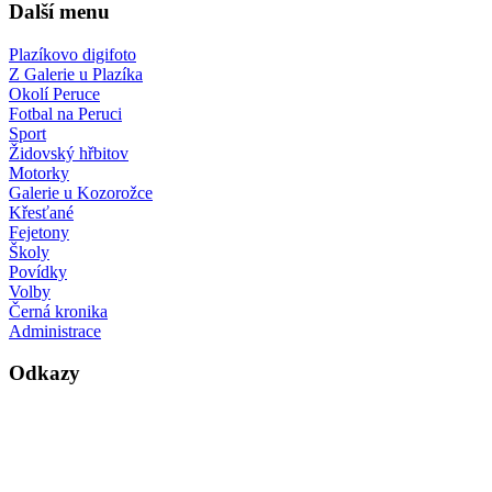
Další menu
Plazíkovo digifoto
Z Galerie u Plazíka
Okolí Peruce
Fotbal na Peruci
Sport
Židovský hřbitov
Motorky
Galerie u Kozorožce
Křesťané
Fejetony
Školy
Povídky
Volby
Černá kronika
Administrace
Odkazy