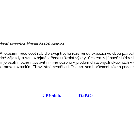
lédnutí expozice Muzea české vesnice.
 V letošním roce opět nabídlo svoji trochu rozšířenou expozici ve dvou patr
adné zájezdy a samozřejmě v červnu školní výlety. Celkem zajímavé sbírky shl
eum je však možno navštívit i mimo sezonu v předem ohlášených skupinách v
i provozovatelům Fillovi síně neměl ani OÚ, ani sami průvodci zájem podat d
< Předch.
Další >