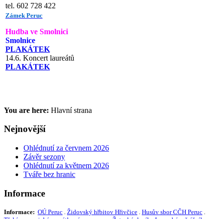
tel. 602 728 422
Zámek Peruc
Hudba ve Smolnici
Smolnice
PLAKÁTEK
14.6. Koncert laureátů
PLAKÁTEK
You are here:
Hlavní strana
Nejnovější
Ohlédnutí za červnem 2026
Závěr sezony
Ohlédnutí za květnem 2026
Tváře bez hranic
Informace
Informace:
OÚ Peruc
.
Židovský hřbitov Hřivčice
.
Husův sbor CČH Peruc
.