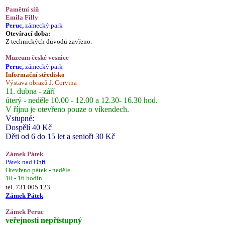
Pamětní síň
Emila Filly
Peruc,
zámecký park
Otevírací doba:
Z technických důvodů zavřeno.
Muzeum české vesnice
Peruc,
zámecký park
Informační středisko
Výstava obrazů J. Corvina
11. dubna - září
úterý - neděle 10.00 - 12.00 a 12.30- 16.30 hod.
V říjnu je otevřeno pouze o víkendech.
Vstupné:
Dospělí 40 Kč
Děti od 6 do 15 let a senioři 30 Kč
Zámek Pátek
Pátek nad Ohří
Otevřeno pátek - neděle
10 - 16 hodin
tel. 731 005 123
Zámek Pátek
Zámek Peruc
veřejnosti nepřístupný