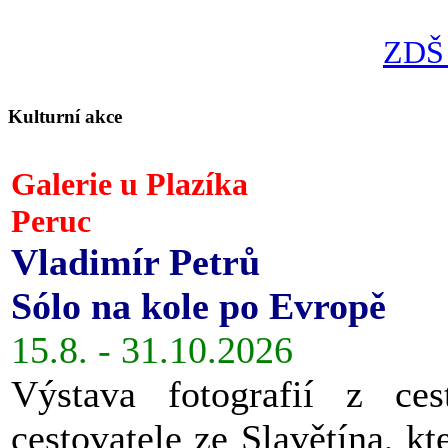
ZDŠ 
Kulturní akce
Galerie u Plazíka
Peruc
Vladimír Petrů
Sólo na kole po Evropě
15.8. - 31.10.2026
Výstava fotografií z ces
cestovatele ze Slavětína, kt