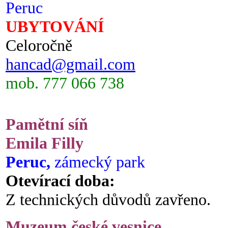
Peruc
UBYTOVÁNÍ
Celoročně
hancad@gmail.com
mob. 777 066 738
Pamětní síň
Emila Filly
Peruc,
zámecký park
Otevírací doba:
Z technických důvodů zavřeno.
Muzeum české vesnice