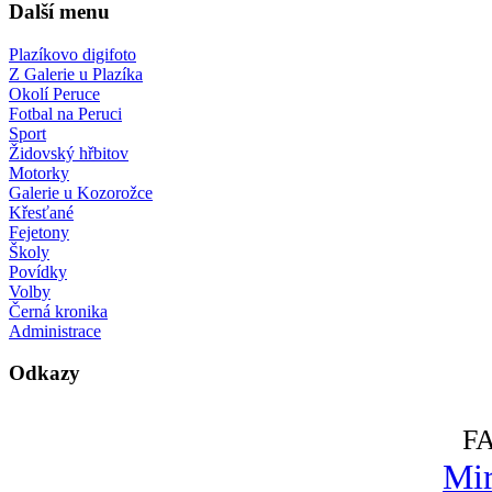
Další menu
Plazíkovo digifoto
Z Galerie u Plazíka
Okolí Peruce
Fotbal na Peruci
Sport
Židovský hřbitov
Motorky
Galerie u Kozorožce
Křesťané
Fejetony
Školy
Povídky
Volby
Černá kronika
Administrace
Odkazy
F
Mir