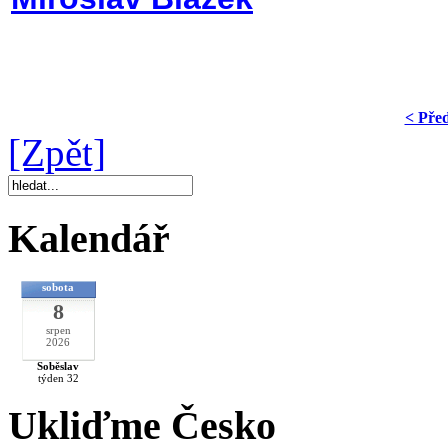
< Pře
[Zpět]
Kalendář
sobota
8
srpen
2026
Soběslav
týden 32
Ukliďme Česko