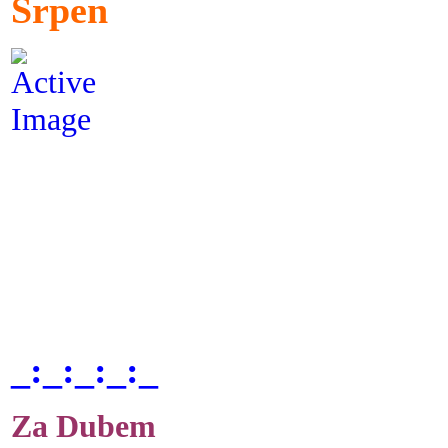
Srpen
_:_:_:_:_
Za Dubem