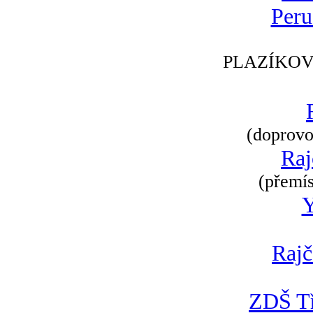
Peru
PLAZÍKOV
(doprovod
Raj
(přemís
Rajč
ZDŠ Tř