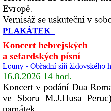
Evropě.
Vernisáž se uskuteční v sob
PLAKÁTEK
Koncert hebrejských
a sefardských písní
Louny - Obřadní síň židovského h
16.8.2026 14 hod.
Koncert v podání Dua Roman
ve Sboru M.J.Husa Peruc
památek.