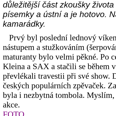
důležitější část zkoušky života 
písemky a ústní a je hotovo. 
kamarádky.
Prvý byl poslední lednový víken
nástupem a stužkováním (šerpován
maturanty bylo velmi pěkné. Po ce
Kleina a SAX a stačili se během v
převlékali travestii při své show.
českých populárních zpěvaček. Za
byla i nezbytná tombola. Myslím,
akce.
FOTO