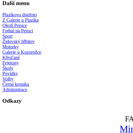
Další menu
Plazíkovo digifoto
Z Galerie u Plazíka
Okolí Peruce
Fotbal na Peruci
Sport
Židovský hřbitov
Motorky
Galerie u Kozorožce
Křesťané
Fejetony
Školy
Povídky
Volby
Černá kronika
Administrace
Odkazy
F
Mir