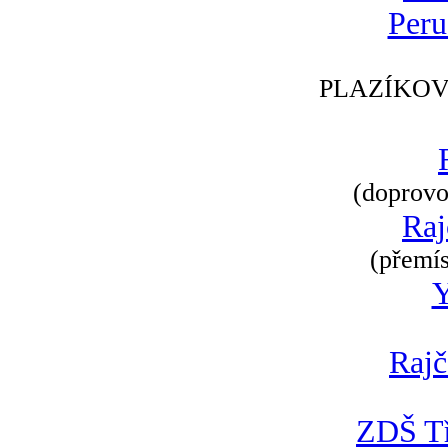
Peru
PLAZÍKOV
(doprovod
Raj
(přemís
Rajč
ZDŠ Tř