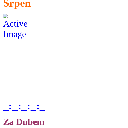
Srpen
_:_:_:_:_
Za Dubem