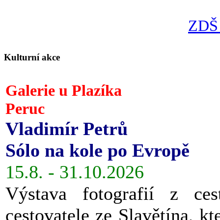
ZDŠ 
Kulturní akce
Galerie u Plazíka
Peruc
Vladimír Petrů
Sólo na kole po Evropě
15.8. - 31.10.2026
Výstava fotografií z ces
cestovatele ze Slavětína, kt