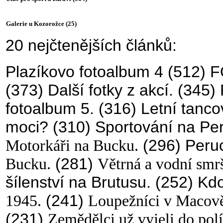
Gale
rie u Kozorožce
(25)
20 nejčtenějších článků:
Plazíkovo fotoalbum 4
(512)
F
(373)
Další fotky z akcí.
(345)
fotoalbum 5.
(316)
Letní tanco
moci?
(310)
Sportování na Per
Motorkáři na Bucku.
(296)
Peruc
Bucku.
(281)
Větrná a vodní smrš
šílenství na Brutusu.
(252)
Kdo
1945.
(241)
Loupežníci v Macově
(231)
Zemědělci už vyjeli do polí