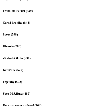
Fotbal na Peruci
(859)
Černá kronika
(848)
Sport
(798)
Historie
(706)
Základní škola
(630)
Křesťané
(527)
Fejetony
(502)
Sbor M.J.Husa
(485)
Unie pro sport a zdraví
(364)