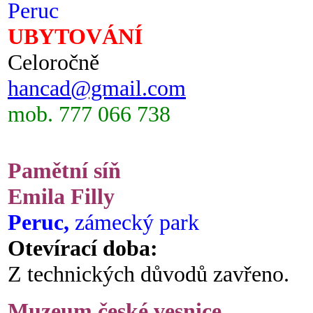
Peruc
UBYTOVÁNÍ
Celoročně
hancad@gmail.com
mob. 777 066 738
Pamětní síň
Emila Filly
Peruc,
zámecký park
Otevírací doba:
Z technických důvodů zavřeno.
Muzeum české vesnice