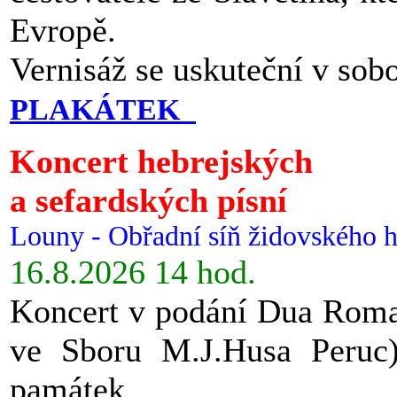
Evropě.
Vernisáž se uskuteční v sob
PLAKÁTEK
Koncert hebrejských
a sefardských písní
Louny - Obřadní síň židovského h
16.8.2026 14 hod.
Koncert v podání Dua Roman
ve Sboru M.J.Husa Peruc
památek.