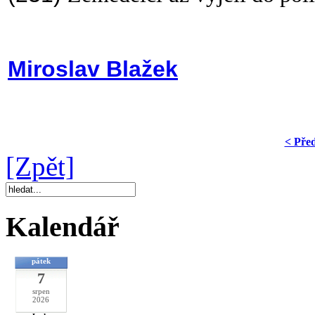
Miroslav Blažek
< Pře
[Zpět]
Kalendář
pátek
7
srpen
2026