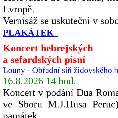
Evropě.
Vernisáž se uskuteční v sob
PLAKÁTEK
Koncert hebrejských
a sefardských písní
Louny - Obřadní síň židovského h
16.8.2026 14 hod.
Koncert v podání Dua Roman
ve Sboru M.J.Husa Peruc
památek.