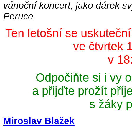
vánoční koncert, jako dárek 
Peruce.
Ten letošní se uskutečn
ve čtvrtek 
v 18
Odpočiňte si i vy
a přijďte prožít př
s žáky p
Miroslav Blažek