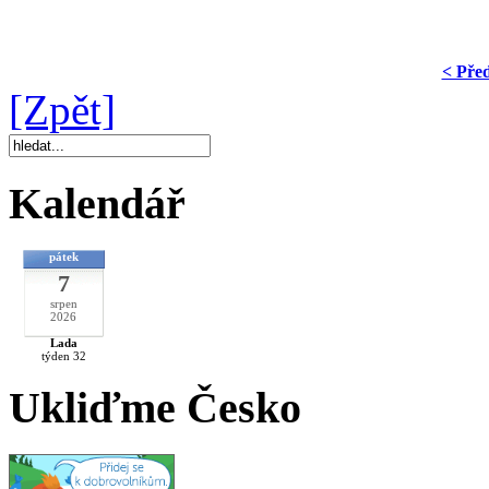
< Pře
[Zpět]
Kalendář
pátek
7
srpen
2026
Lada
týden 32
Ukliďme Česko