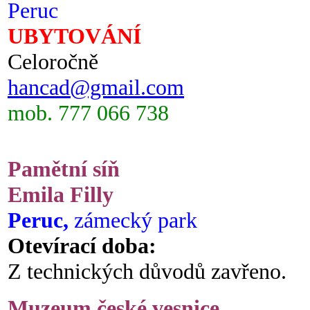
Peruc
UBYTOVÁNÍ
Celoročně
hancad@gmail.com
mob. 777 066 738
Pamětní síň
Emila Filly
Peruc,
zámecký park
Otevírací doba:
Z technických důvodů zavřeno.
Muzeum české vesnice