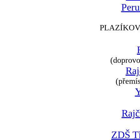
Peru
PLAZÍKOV
(doprovod
Raj
(přemís
Rajč
ZDŠ Tř