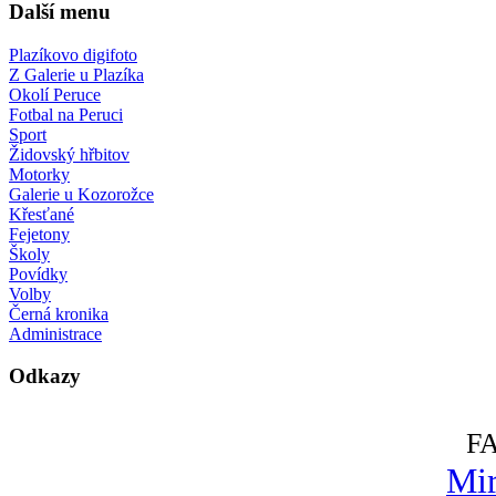
Další menu
Plazíkovo digifoto
Z Galerie u Plazíka
Okolí Peruce
Fotbal na Peruci
Sport
Židovský hřbitov
Motorky
Galerie u Kozorožce
Křesťané
Fejetony
Školy
Povídky
Volby
Černá kronika
Administrace
Odkazy
F
Mir