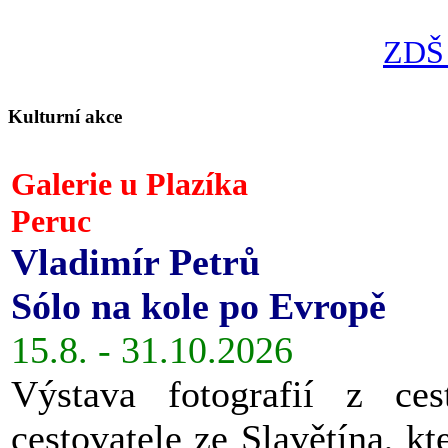
ZDŠ 
Kulturní akce
Galerie u Plazíka
Peruc
Vladimír Petrů
Sólo na kole po Evropě
15.8. - 31.10.2026
Výstava fotografií z ces
cestovatele ze Slavětína, kt