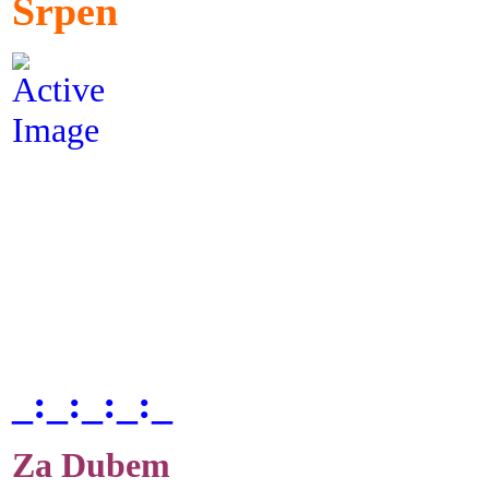
Srpen
_:_:_:_:_
Za Dubem