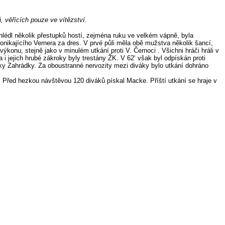
, věřících pouze ve vítězství.
lédl několik přestupků hostí, zejména ruku ve velkém vápně, byla
onikajícího Vernera za dres. V prvé půli měla obě mužstva několik šancí,
ýkonu, stejně jako v minulém utkání proti V. Černoci . Všichni hráči hráli v
 i jejich hrubé zákroky byly trestány ŽK. V 62‘ však byl odpískán proti
ačky Zahrádky. Za oboustranné nervozity mezi diváky bylo utkání dohráno
. Před hezkou návštěvou 120 diváků pískal Macke. Příští utkání se hraje v