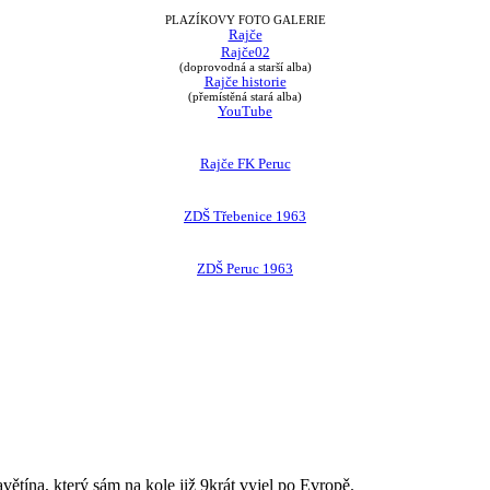
PLAZÍKOVY FOTO GALERIE
Rajče
Rajče02
(doprovodná a starší alba)
Rajče historie
(přemístěná stará alba)
YouTube
Rajče FK Peruc
ZDŠ Třebenice 1963
ZDŠ Peruc 1963
avětína, který sám na kole již 9krát vyjel po Evropě.