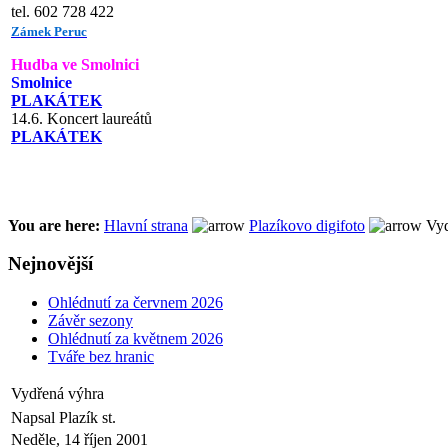
tel. 602 728 422
Zámek Peruc
Hudba ve Smolnici
Smolnice
PLAKÁTEK
14.6. Koncert laureátů
PLAKÁTEK
You are here:
Hlavní strana
Plazíkovo digifoto
Vyd
Nejnovější
Ohlédnutí za červnem 2026
Závěr sezony
Ohlédnutí za květnem 2026
Tváře bez hranic
Vydřená výhra
Napsal Plazík st.
Neděle, 14 říjen 2001