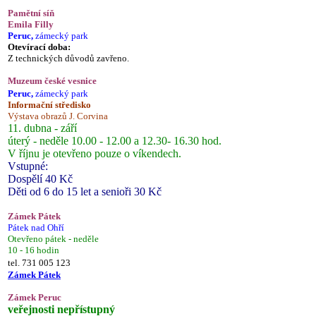
Pamětní síň
Emila Filly
Peruc,
zámecký park
Otevírací doba:
Z technických důvodů zavřeno.
Muzeum české vesnice
Peruc,
zámecký park
Informační středisko
Výstava obrazů J. Corvina
11. dubna - září
úterý - neděle 10.00 - 12.00 a 12.30- 16.30 hod.
V říjnu je otevřeno pouze o víkendech.
Vstupné:
Dospělí 40 Kč
Děti od 6 do 15 let a senioři 30 Kč
Zámek Pátek
Pátek nad Ohří
Otevřeno pátek - neděle
10 - 16 hodin
tel. 731 005 123
Zámek Pátek
Zámek Peruc
veřejnosti nepřístupný