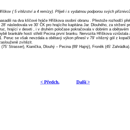
kov ( 5 vítězství a 4 remízy). Přijeli i s vydatnou podporou svých příznivců
adili na dva klíčové hráče Hříškova osobní obranu . Přestože rozhodčí přeh
8‘ následovala ve 30‘ ČK pro hrajícího kapitána Jar. Dlouhého, za stržení pr
ruc, hrající v deseti , i v druhém poločase pokračovala v dobrém a obětavém v
bě brankáře hostí střelil Pecina první branku. Nervozita Hříškova vzrůstala a
 1:1. Peruc se však nevzdala a obětavý výkon přinesl v 79‘ vítězný gól z kop
aslouženě zvítězit.
75‘ Strasser), Kianička, Dlouhý – Pecina (89‘ Hajný), Froněk (45‘ Zahrádka)
< Předch.
Další >