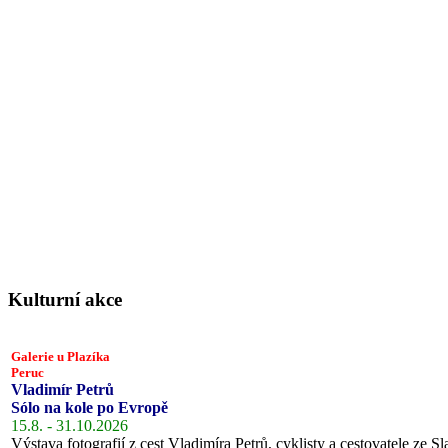
Kulturní akce
Galerie u Plazíka
Peruc
Vladimír Petrů
Sólo na kole po Evropě
15.8. - 31.10.2026
Výstava fotografií z cest Vladimíra Petrů, cyklisty a cestovatele ze Sl