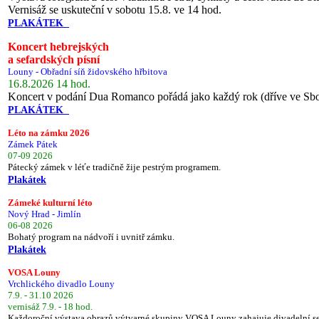
Vernisáž se uskuteční v sobotu 15.8. ve 14 hod.
PLAKÁTEK
Koncert hebrejských
a sefardských písní
Louny - Obřadní síň židovského hřbitova
16.8.2026 14 hod.
Koncert v podání Dua Romanco pořádá jako každý rok (dříve ve Sb
PLAKÁTEK
Léto na zámku 2026
Zámek Pátek
07-09 2026
Pátecký zámek v léťe tradičně žije pestrým programem.
Plakátek
Zámeké kulturní léto
Nový Hrad - Jimlín
06-08 2026
Bohatý program na nádvoří i uvnitř zámku.
Plakátek
VOSA Louny
Vrchlického divadlo Louny
7.9. - 31.10 2026
vernisáž 7.9. - 18 hod.
Každoroční výstava obrazů výtvarné skupiny VOSA Louny zahajuje divadelní s