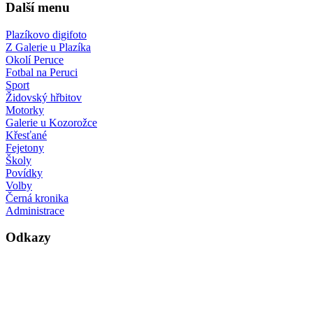
Další menu
Plazíkovo digifoto
Z Galerie u Plazíka
Okolí Peruce
Fotbal na Peruci
Sport
Židovský hřbitov
Motorky
Galerie u Kozorožce
Křesťané
Fejetony
Školy
Povídky
Volby
Černá kronika
Administrace
Odkazy