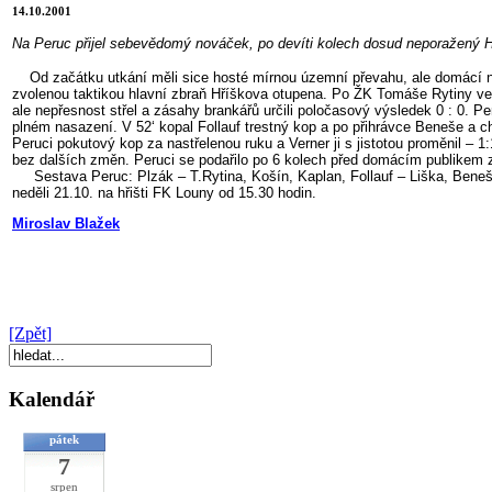
14.10.2001
Na Peruc přijel sebevědomý nováček, po devíti kolech dosud neporažený Hříš
Od začátku utkání měli sice hosté mírnou územní převahu, ale domácí nas
zvolenou taktikou hlavní zbraň Hříškova otupena. Po ŽK Tomáše Rytiny ve 2
ale nepřesnost střel a zásahy brankářů určili poločasový výsledek 0 : 0. Pe
plném nasazení. V 52‘ kopal Follauf trestný kop a po přihrávce Beneše a chy
Peruci pokutový kop za nastřelenou ruku a Verner ji s jistotou proměnil –
bez dalších změn. Peruci se podařilo po 6 kolech před domácím publikem z
Sestava Peruc: Plzák – T.Rytina, Košín, Kaplan, Follauf – Liška, Beneš (
neděli 21.10. na hřišti FK Louny od 15.30 hodin.
Miroslav Blažek
[Zpět]
Kalendář
pátek
7
srpen