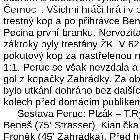
Černoci . Všichni hráči hráli v
trestný kop a po přihrávce Ben
Pecina první branku. Nervozita
zákroky byly trestány ŽK. V 62
pokutový kop za nastřelenou ru
1:1. Peruc se však nevzdala a 
gól z kopačky Zahrádky. Za ob
bylo utkání dohráno bez další
kolech před domácím publikem 
Sestava Peruc: Plzák – T.Ryti
Beneš (75‘ Strasser), Kianička
Froněk (45‘ Zahrádka). Před h