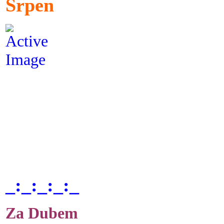
Srpen
_:_:_:_:_
Za Dubem