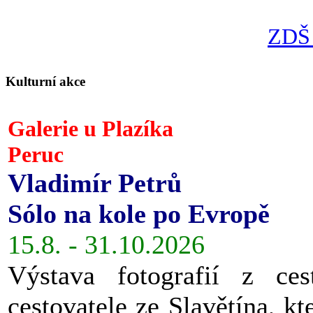
ZDŠ 
Kulturní akce
Galerie u Plazíka
Peruc
Vladimír Petrů
Sólo na kole po Evropě
15.8. - 31.10.2026
Výstava fotografií z ces
cestovatele ze Slavětína, kt