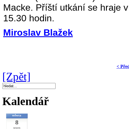
Macke. Příští utkání se hraje v
15.30 hodin.
Miroslav Blažek
< Pře
[Zpět]
Kalendář
sobota
8
srpen