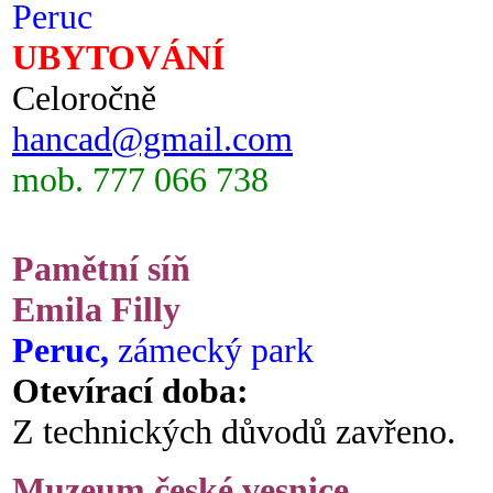
Peruc
UBYTOVÁNÍ
Celoročně
hancad@gmail.com
mob. 777 066 738
Pamětní síň
Emila Filly
Peruc,
zámecký park
Otevírací doba:
Z technických důvodů zavřeno.
Muzeum české vesnice