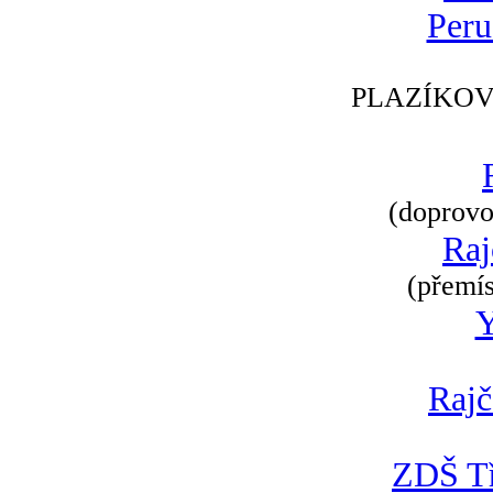
Peru
PLAZÍKOV
(doprovod
Raj
(přemís
Rajč
ZDŠ Tř