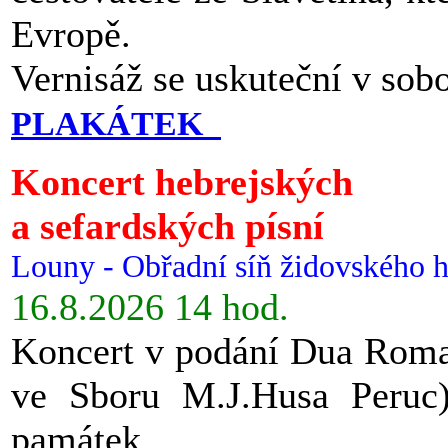
Evropě.
Vernisáž se uskuteční v sob
PLAKÁTEK
Koncert hebrejských
a sefardských písní
Louny - Obřadní síň židovského h
16.8.2026 14 hod.
Koncert v podání Dua Roman
ve Sboru M.J.Husa Peruc
památek.