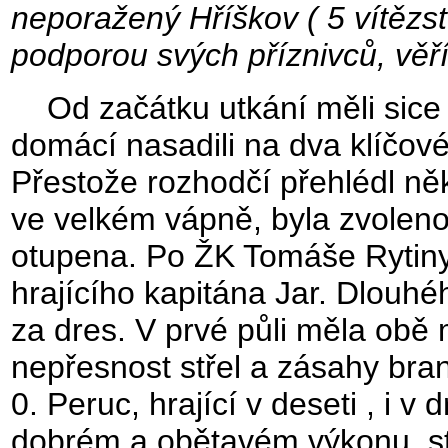
neporažený Hříškov ( 5 vítězstv
podporou svých příznivců, věří
Od začátku utkání měli sice 
domácí nasadili na dva klíčov
Přestože rozhodčí přehlédl ně
ve velkém vápně, byla zvoleno
otupena. Po ŽK Tomáše Rytiny
hrajícího kapitána Jar. Dlouhé
za dres. V prvé půli měla obě 
nepřesnost střel a zásahy bran
0. Peruc, hrající v deseti , i 
dobrém a obětavém výkonu, ste