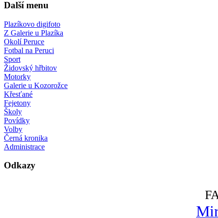
Další menu
Plazíkovo digifoto
Z Galerie u Plazíka
Okolí Peruce
Fotbal na Peruci
Sport
Židovský hřbitov
Motorky
Galerie u Kozorožce
Křesťané
Fejetony
Školy
Povídky
Volby
Černá kronika
Administrace
Odkazy
F
Mir