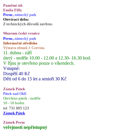
Pamětní síň
Emila Filly
Peruc,
zámecký park
Otevírací doba:
Z technických důvodů zavřeno.
Muzeum české vesnice
Peruc,
zámecký park
Informační středisko
Výstava obrazů J. Corvina
11. dubna - září
úterý - neděle 10.00 - 12.00 a 12.30- 16.30 hod.
V říjnu je otevřeno pouze o víkendech.
Vstupné:
Dospělí 40 Kč
Děti od 6 do 15 let a senioři 30 Kč
Zámek Pátek
Pátek nad Ohří
Otevřeno pátek - neděle
10 - 16 hodin
tel. 731 005 123
Zámek Pátek
Zámek Peruc
veřejnosti nepřístupný