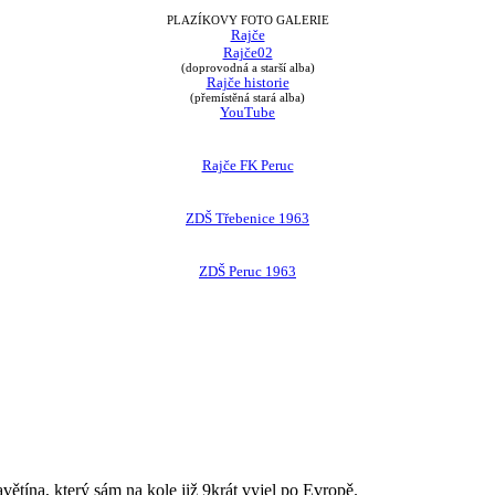
PLAZÍKOVY FOTO GALERIE
Rajče
Rajče02
(doprovodná a starší alba)
Rajče historie
(přemístěná stará alba)
YouTube
Rajče FK Peruc
ZDŠ Třebenice 1963
ZDŠ Peruc 1963
avětína, který sám na kole již 9krát vyjel po Evropě.