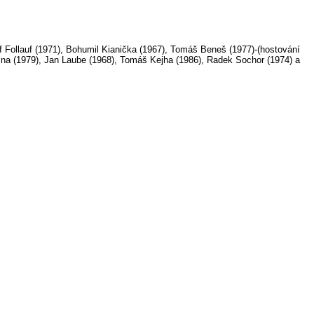
f Follauf (1971), Bohumil Kianička (1967), Tomáš Beneš (1977)-(hostování
ytina (1979), Jan Laube (1968), Tomáš Kejha (1986), Radek Sochor (1974) a