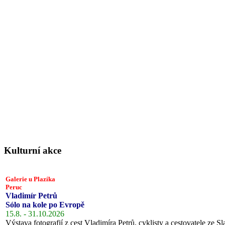
Kulturní akce
Galerie u Plazíka
Peruc
Vladimír Petrů
Sólo na kole po Evropě
15.8. - 31.10.2026
Výstava fotografií z cest Vladimíra Petrů, cyklisty a cestovatele ze Sl