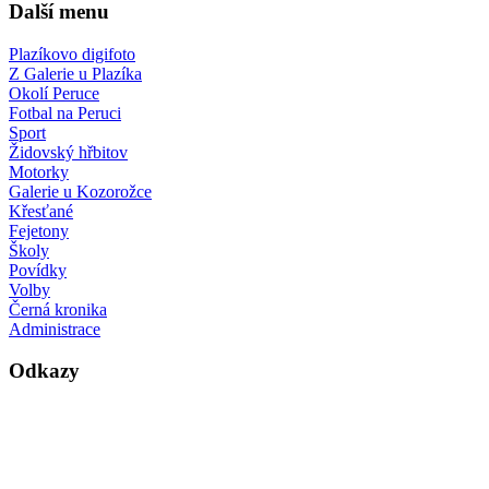
Další menu
Plazíkovo digifoto
Z Galerie u Plazíka
Okolí Peruce
Fotbal na Peruci
Sport
Židovský hřbitov
Motorky
Galerie u Kozorožce
Křesťané
Fejetony
Školy
Povídky
Volby
Černá kronika
Administrace
Odkazy