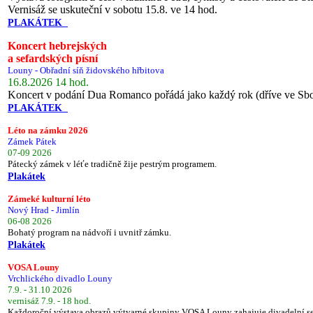
Vernisáž se uskuteční v sobotu 15.8. ve 14 hod.
PLAKÁTEK
Koncert hebrejských
a sefardských písní
Louny - Obřadní síň židovského hřbitova
16.8.2026 14 hod.
Koncert v podání Dua Romanco pořádá jako každý rok (dříve ve Sb
PLAKÁTEK
Léto na zámku 2026
Zámek Pátek
07-09 2026
Pátecký zámek v léťe tradičně žije pestrým programem.
Plakátek
Zámeké kulturní léto
Nový Hrad - Jimlín
06-08 2026
Bohatý program na nádvoří i uvnitř zámku.
Plakátek
VOSA Louny
Vrchlického divadlo Louny
7.9. - 31.10 2026
vernisáž 7.9. - 18 hod.
Každoroční výstava obrazů výtvarné skupiny VOSA Louny zahajuje divadelní s