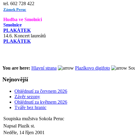
tel. 602 728 422
Zámek Peruc
Hudba ve Smolnici
Smolnice
PLAKÁTEK
14.6. Koncert laureátů
PLAKÁTEK
You are here:
Hlavní strana
Plazíkovo digifoto
Sou
Nejnovější
Ohlédnutí za červnem 2026
Závěr sezony
Ohlédnutí za květnem 2026
Tváře bez hranic
Soupiska mužstva Sokola Peruc
Napsal Plazík st.
Neděle, 14 říjen 2001