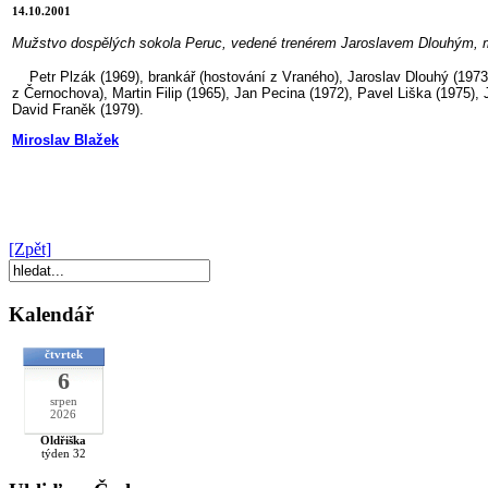
14.10.2001
Mužstvo dospělých sokola Peruc, vedené trenérem Jaroslavem Dlouhým, má
Petr Plzák (1969), brankář (hostování z Vraného), Jaroslav Dlouhý (1973)
z Černochova), Martin Filip (1965), Jan Pecina (1972), Pavel Liška (1975),
David Franěk (1979).
Miroslav Blažek
[Zpět]
Kalendář
čtvrtek
6
srpen
2026
Oldřiška
týden 32