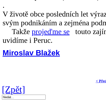
.
V životě obce posledních let výr
svým podnikáním a zejména podm
Takže
projeďme se
touto zajím
uvidíme i Peruc.
Miroslav Blažek
< Pře
[Zpět]