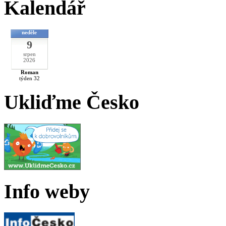
Kalendář
neděle
9
srpen
2026
Roman
týden 32
Ukliďme Česko
Info weby