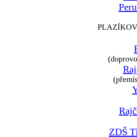
Peru
PLAZÍKOV
(doprovod
Raj
(přemís
Rajč
ZDŠ Tř