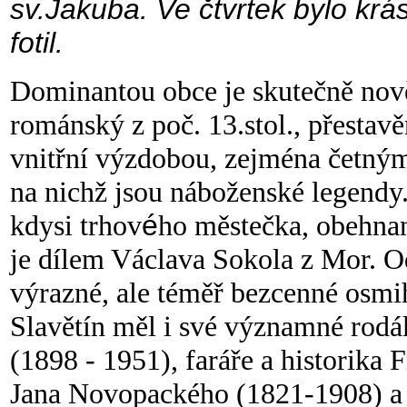
sv.Jakuba. Ve čtvrtek bylo krá
fotil.
Dominantou obce je skutečně nov
románský z poč. 13.stol., přestavěn
vnitřní výzdobou, zejména četným
na nichž jsou náboženské legendy.
kdysi trhov
é
ho městečka, obehnan
je dílem Václava Sokola z Mor. O
výrazné, ale téměř bezcenné osmi
Slavětín měl i své významné rodá
(1898 - 1951), faráře a historika 
Jana Novopackého (1821-1908) a c