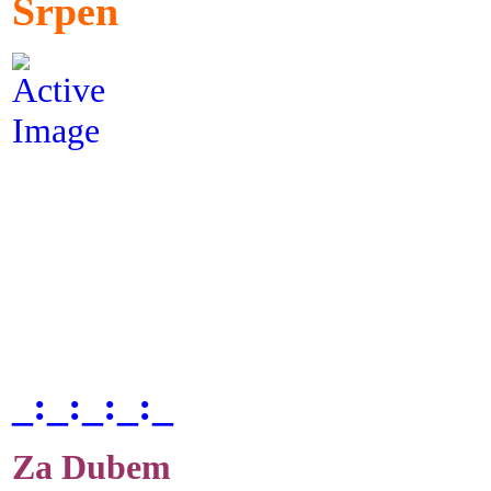
Srpen
_:_:_:_:_
Za Dubem