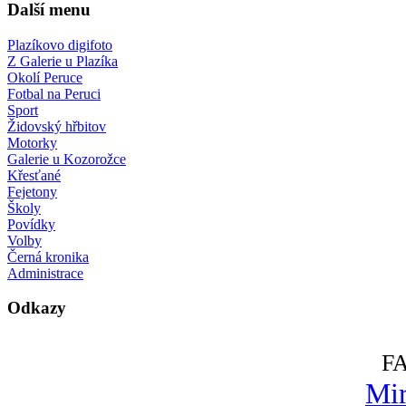
Další menu
Plazíkovo digifoto
Z Galerie u Plazíka
Okolí Peruce
Fotbal na Peruci
Sport
Židovský hřbitov
Motorky
Galerie u Kozorožce
Křesťané
Fejetony
Školy
Povídky
Volby
Černá kronika
Administrace
Odkazy
F
Mir