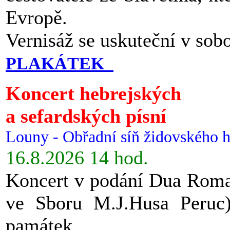
Evropě.
Vernisáž se uskuteční v sob
PLAKÁTEK
Koncert hebrejských
a sefardských písní
Louny - Obřadní síň židovského h
16.8.2026 14 hod.
Koncert v podání Dua Roman
ve Sboru M.J.Husa Peruc
památek.