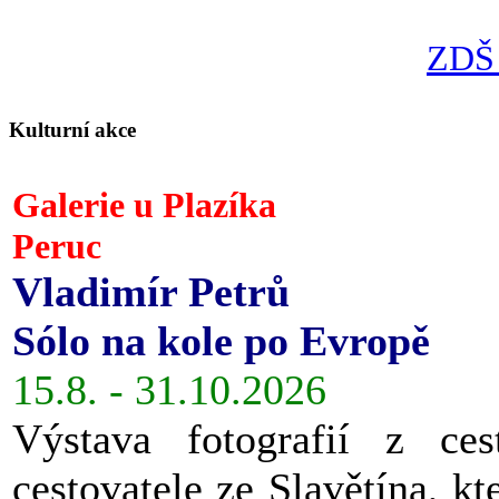
ZDŠ 
Kulturní akce
Galerie u Plazíka
Peruc
Vladimír Petrů
Sólo na kole po Evropě
15.8. - 31.10.2026
Výstava fotografií z ces
cestovatele ze Slavětína, kt