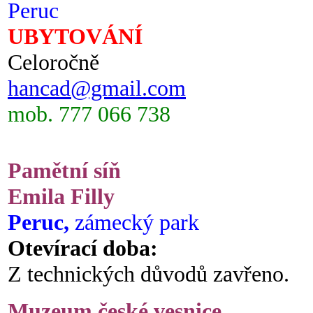
Peruc
UBYTOVÁNÍ
Celoročně
hancad@gmail.com
mob. 777 066 738
Pamětní síň
Emila Filly
Peruc,
zámecký park
Otevírací doba:
Z technických důvodů zavřeno.
Muzeum české vesnice