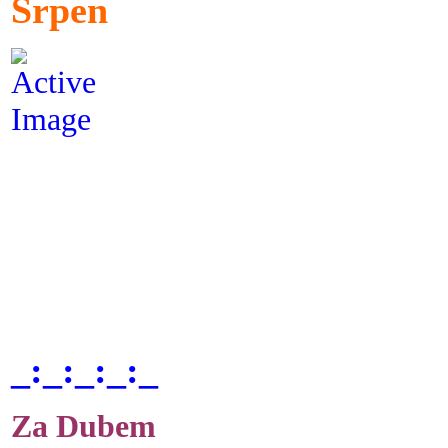
Srpen
_:_:_:_:_
Za Dubem