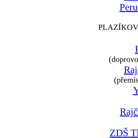
Peru
PLAZÍKOV
(doprovod
Raj
(přemís
Rajč
ZDŠ Tř