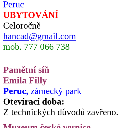
Peruc
UBYTOVÁNÍ
Celoročně
hancad@gmail.com
mob. 777 066 738
Pamětní síň
Emila Filly
Peruc,
zámecký park
Otevírací doba:
Z technických důvodů zavřeno.
Muzeum české vesnice