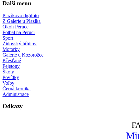
Další menu
Plazíkovo digifoto
Z Galerie u Plazíka
Okolí Peruce
Fotbal na Peruci
Sport
Židovský hřbitov
Motorky
Galerie u Kozorožce
Křesťané
Fejetony
Školy
Povídky
Volby
Černá kronika
Administrace
Odkazy
F
Mir