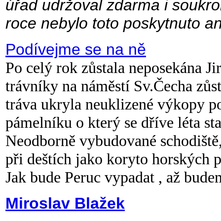
úřad udržoval zdarma i soukr
roce nebylo toto poskytnuto a
Podívejme se na ně
Po celý rok zůstala neposekána Jir
trávníky na náměstí Sv.Čecha zůst
tráva ukryla neuklizené výkopy po
pámelníku o který se dříve léta s
Neodborně vybudované schodiště, 
při deštích jako koryto horských 
Jak bude Peruc vypadat , až bude
Miroslav Blažek