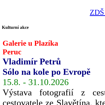
ZDŠ 
Kulturní akce
Galerie u Plazíka
Peruc
Vladimír Petrů
Sólo na kole po Evropě
15.8. - 31.10.2026
Výstava fotografií z ces
cestovatele ze Slavětína, kt