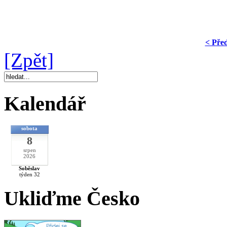
< Pře
[Zpět]
Kalendář
sobota
8
srpen
2026
Soběslav
týden 32
Ukliďme Česko