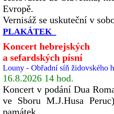
Evropě.
Vernisáž se uskuteční v sob
PLAKÁTEK
Koncert hebrejských
a sefardských písní
Louny - Obřadní síň židovského h
16.8.2026 14 hod.
Koncert v podání Dua Roman
ve Sboru M.J.Husa Peruc
památek.