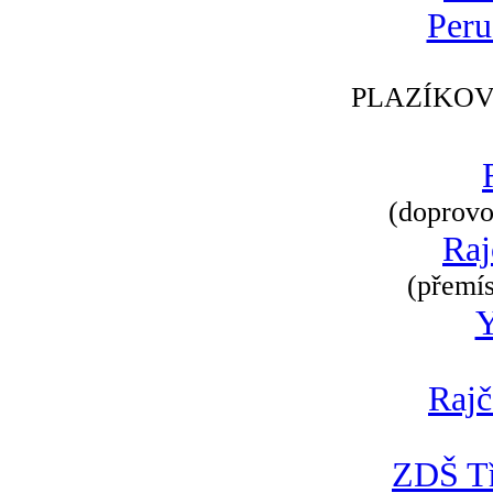
Peru
PLAZÍKOV
(doprovod
Raj
(přemís
Rajč
ZDŠ Tř