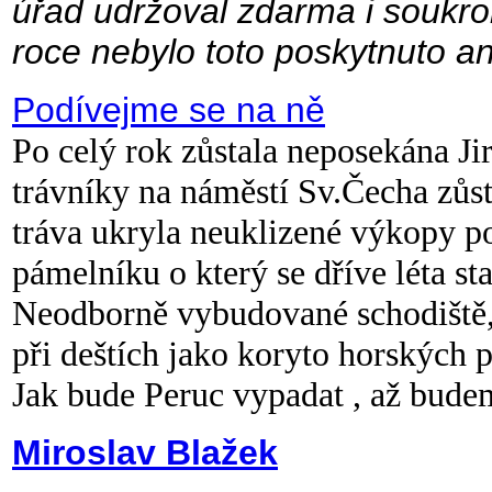
úřad udržoval zdarma i soukr
roce nebylo toto poskytnuto a
Podívejme se na ně
Po celý rok zůstala neposekána Jir
trávníky na náměstí Sv.Čecha zůst
tráva ukryla neuklizené výkopy po
pámelníku o který se dříve léta s
Neodborně vybudované schodiště, 
při deštích jako koryto horských 
Jak bude Peruc vypadat , až bude
Miroslav Blažek