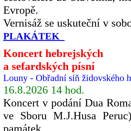
Evropě.
Vernisáž se uskuteční v sob
PLAKÁTEK
Koncert hebrejských
a sefardských písní
Louny - Obřadní síň židovského h
16.8.2026 14 hod.
Koncert v podání Dua Roman
ve Sboru M.J.Husa Peruc
památek.