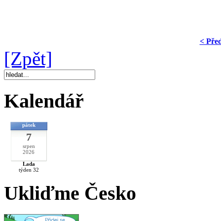
< Pře
[Zpět]
Kalendář
pátek
7
srpen
2026
Lada
týden 32
Ukliďme Česko