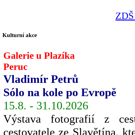
ZDŠ 
Kulturní akce
Galerie u Plazíka
Peruc
Vladimír Petrů
Sólo na kole po Evropě
15.8. - 31.10.2026
Výstava fotografií z ces
cestovatele ze Slavětína, kt