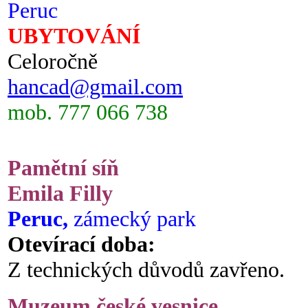
Peruc
UBYTOVÁNÍ
Celoročně
hancad@gmail.com
mob. 777 066 738
Pamětní síň
Emila Filly
Peruc,
zámecký park
Otevírací doba:
Z technických důvodů zavřeno.
Muzeum české vesnice