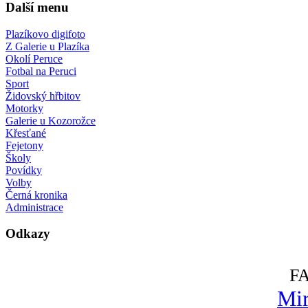
Další menu
Plazíkovo digifoto
Z Galerie u Plazíka
Okolí Peruce
Fotbal na Peruci
Sport
Židovský hřbitov
Motorky
Galerie u Kozorožce
Křesťané
Fejetony
Školy
Povídky
Volby
Černá kronika
Administrace
Odkazy
F
Mir