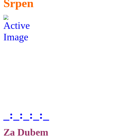
Srpen
_:_:_:_:_
Za Dubem