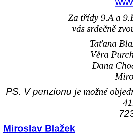
www
Za třídy 9.A a 9.
vás srdečně zvo
Taťana Bla
Věra Purch
Dana Chod
Miro
PS. V penzionu
je možné objedn
41
72
Miroslav Blažek