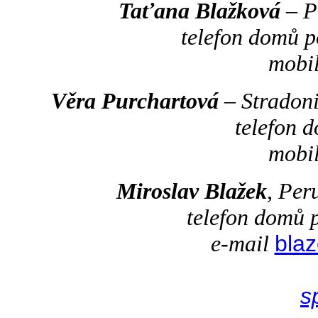
Taťana Blažková
– P
telefon domů 
mobi
Věra Purchartová
– Stradon
telefon 
mobi
Miroslav Blažek
, Per
telefon domů 
e-mail
bla
s