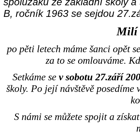
spolužáků ze základní školy a t
B, ročník 1963 se sejdou 27.zá
Milí
p
o pěti letech máme šanci opět se
za to se omlouváme. Kdo
Setkáme se
v sobotu 27.září 20
školy. Po
její
návštěvě
posedíme v
ko
S námi se můžete spojit a získa