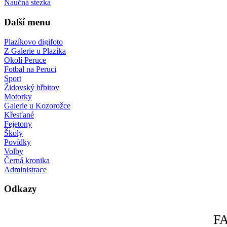
Naučná stezka
Další menu
Plazíkovo digifoto
Z Galerie u Plazíka
Okolí Peruce
Fotbal na Peruci
Sport
Židovský hřbitov
Motorky
Galerie u Kozorožce
Křesťané
Fejetony
Školy
Povídky
Volby
Černá kronika
Administrace
Odkazy
F