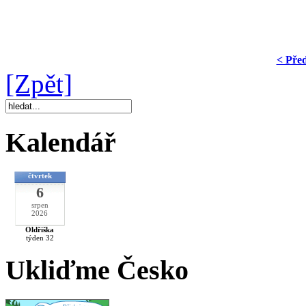
< Pře
[Zpět]
Kalendář
čtvrtek
6
srpen
2026
Oldřiška
týden 32
Ukliďme Česko