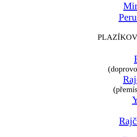
Mir
Peru
PLAZÍKOV
(doprovod
Raj
(přemís
Rajč