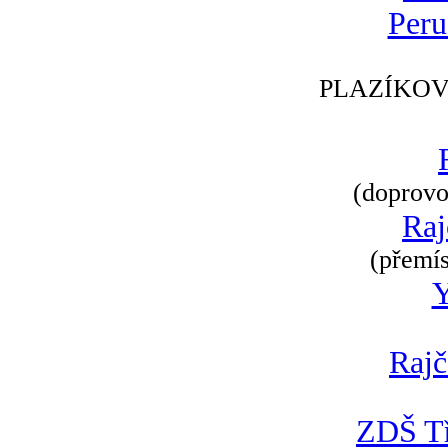
Peru
PLAZÍKOV
(doprovod
Raj
(přemís
Rajč
ZDŠ Tř