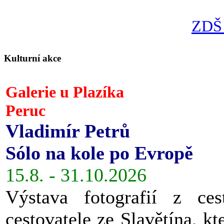
ZDŠ 
Kulturní akce
Galerie u Plazíka
Peruc
Vladimír Petrů
Sólo na kole po Evropě
15.8. - 31.10.2026
Výstava fotografií z ces
cestovatele ze Slavětína, kt