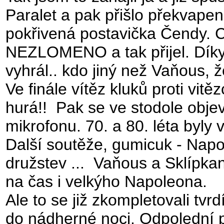
Paralet a pak přišlo překvape
pokřivená postavička Čendy. C
NEZLOMENO a tak přijel. Díky!!
vyhrál.. kdo jiný než Vaňous, že
Ve finále vítěz kluků proti vit
hurá!! Pak se ve stodole objevi
mikrofonu. 70. a 80. léta byly 
Další soutěže, gumicuk - Napo
družstev ... Vaňous a Sklípkan
na čas i velkýho Napoleona.
Ale to se již zkompletovali tvrd
do nádherné noci. Odpolední 