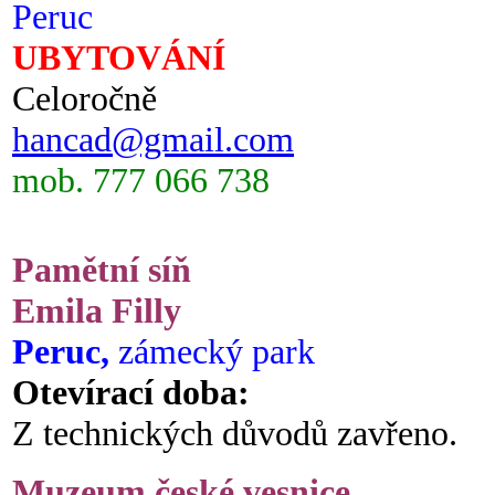
Peruc
UBYTOVÁNÍ
Celoročně
hancad@gmail.com
mob. 777 066 738
Pamětní síň
Emila Filly
Peruc,
zámecký park
Otevírací doba:
Z technických důvodů zavřeno.
Muzeum české vesnice