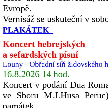
Evropě.
Vernisáž se uskuteční v sob
PLAKÁTEK
Koncert hebrejských
a sefardských písní
Louny - Obřadní síň židovského h
16.8.2026 14 hod.
Koncert v podání Dua Roman
ve Sboru M.J.Husa Peruc
památek.