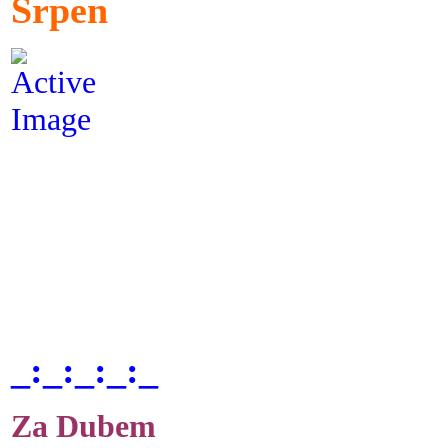
Srpen
_:_:_:_:_
Za Dubem