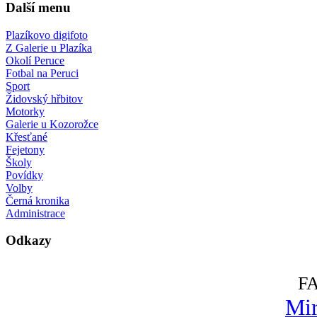
Další menu
Plazíkovo digifoto
Z Galerie u Plazíka
Okolí Peruce
Fotbal na Peruci
Sport
Židovský hřbitov
Motorky
Galerie u Kozorožce
Křesťané
Fejetony
Školy
Povídky
Volby
Černá kronika
Administrace
Odkazy
F
Mir