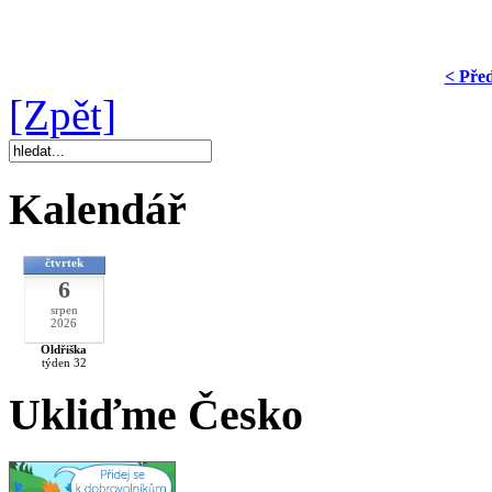
< Pře
[Zpět]
Kalendář
čtvrtek
6
srpen
2026
Oldřiška
týden 32
Ukliďme Česko