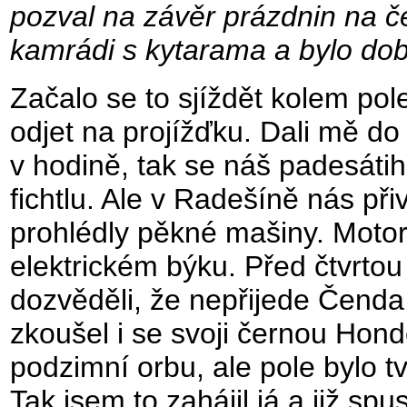
pozval na závěr prázdnin na če
kamrádi s kytarama a bylo dob
Začalo se to sjíždět kolem pol
odjet na projížďku. Dali mě do 
v hodině, tak se náš padesátih
fichtlu. Ale v Radešíně nás přiví
prohlédly pěkné mašiny. Motor
elektrickém býku. Před čtvrtou
dozvěděli, že nepřijede Čenda
zkoušel i se svoji černou Hon
podzimní orbu, ale pole bylo tv
Tak jsem to zahájil já a již spu