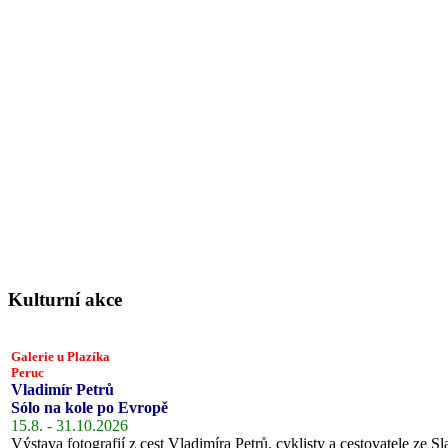
Kulturní akce
Galerie u Plazíka
Peruc
Vladimír Petrů
Sólo na kole po Evropě
15.8. - 31.10.2026
Výstava fotografií z cest Vladimíra Petrů, cyklisty a cestovatele ze Sl