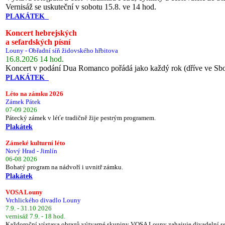
Vernisáž se uskuteční v sobotu 15.8. ve 14 hod.
PLAKÁTEK
Koncert hebrejských
a sefardských písní
Louny - Obřadní síň židovského hřbitova
16.8.2026 14 hod.
Koncert v podání Dua Romanco pořádá jako každý rok (dříve ve Sb
PLAKÁTEK
Léto na zámku 2026
Zámek Pátek
07-09 2026
Pátecký zámek v léťe tradičně žije pestrým programem.
Plakátek
Zámeké kulturní léto
Nový Hrad - Jimlín
06-08 2026
Bohatý program na nádvoří i uvnitř zámku.
Plakátek
VOSA Louny
Vrchlického divadlo Louny
7.9. - 31.10 2026
vernisáž 7.9. - 18 hod.
Každoroční výstava obrazů výtvarné skupiny VOSA Louny zahajuje divadelní s