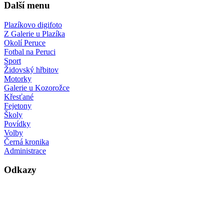
Další menu
Plazíkovo digifoto
Z Galerie u Plazíka
Okolí Peruce
Fotbal na Peruci
Sport
Židovský hřbitov
Motorky
Galerie u Kozorožce
Křesťané
Fejetony
Školy
Povídky
Volby
Černá kronika
Administrace
Odkazy