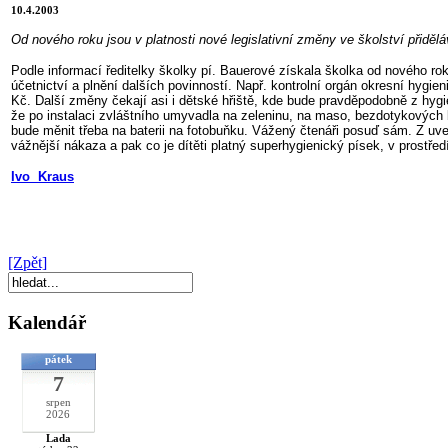
10.4.2003
Od nového roku jsou v platnosti nové legislativní změny ve školství přidělá
Podle informací ředitelky školky pí. Bauerové získala školka od nového ro
účetnictví a plnění dalších povinností. Např. kontrolní orgán okresní hygi
Kč. Další změny čekají asi i dětské hřiště, kde bude pravděpodobně z hygi
že po instalaci zvláštního umyvadla na zeleninu, na maso, bezdotykových b
bude měnit třeba na baterii na fotobuňku. Vážený čtenáři posuď sám. Z uv
vážnější nákaza a pak co je dítěti platný superhygienický písek, v prostř
Ivo Kraus
[Zpět]
Kalendář
pátek
7
srpen
2026
Lada