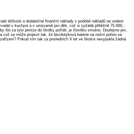
emalé těžkosti a dodatečné finanční náklady v podobě nákladů na vedení
yvadel v kuchyni a v umývarně pro děti, což si vyžádá přibližně 75.000,-
y šlo za tyto peníze do školky pořídit, je člověku smutno. Doufejme jen,
na což se může projevit tak, že bezdotyková baterie na nožní pohon se
é zařízení? Pokud vím tak za posledních X let ve školce nevypukla žádná