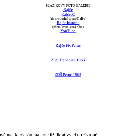
PLAZÍKOVY FOTO GALERIE
Rajče
Rajče02
(doprovodná a starší alba)
Rajče historie
(přemístěná stará alba)
YouTube
Rajče FK Peruc
ZDŠ Třebenice 1963
ZDŠ Peruc 1963
avětína, který sám na kole již 9krát vyjel po Evropě.