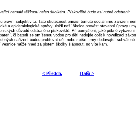
vající nemalé těžkosti nejen školkám. Pískoviště bude asi nutné odstranit.
ku právní subjektivitu. Tato skutečnost přináší tomuto sociálnímu zařízení n
enické a epidemiologické správy uložil naší školce provést stavební úpravy um
enických důvodů odstraněno pískoviště. Při pomyšlení, jaké pěkné vybavení b
aterií, či baterií se smíšenou vodou pro děti nedojde opět k novelizaci záko
edených nařízení budou profitovat děti nebo spíše firmy dodávající schválen
edí vesnice může hned za plotem školky šlápnout, no víte kam.
< Předch.
Další >