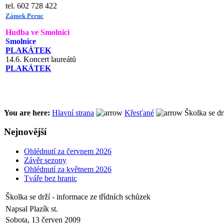
tel. 602 728 422
Zámek Peruc
Hudba ve Smolnici
Smolnice
PLAKÁTEK
14.6. Koncert laureátů
PLAKÁTEK
You are here:
Hlavní strana
Křesťané
Školka se dr
Nejnovější
Ohlédnutí za červnem 2026
Závěr sezony
Ohlédnutí za květnem 2026
Tváře bez hranic
Školka se drží - informace ze třídních schůzek
Napsal Plazík st.
Sobota, 13 červen 2009