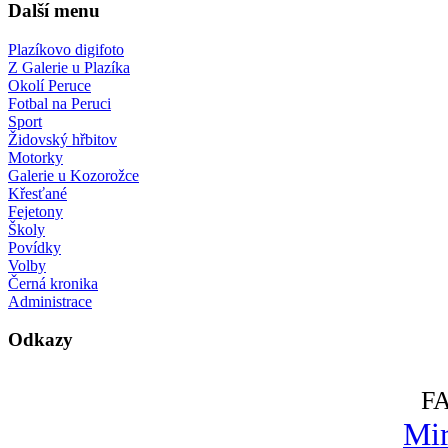
Další menu
Plazíkovo digifoto
Z Galerie u Plazíka
Okolí Peruce
Fotbal na Peruci
Sport
Židovský hřbitov
Motorky
Galerie u Kozorožce
Křesťané
Fejetony
Školy
Povídky
Volby
Černá kronika
Administrace
Odkazy
F
Mir