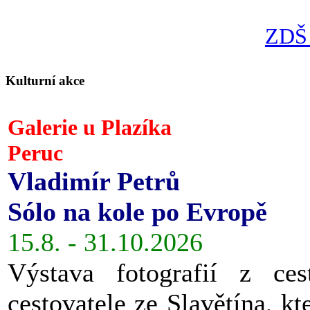
ZDŠ 
Kulturní akce
Galerie u Plazíka
Peruc
Vladimír Petrů
Sólo na kole po Evropě
15.8. - 31.10.2026
Výstava fotografií z ces
cestovatele ze Slavětína, kt