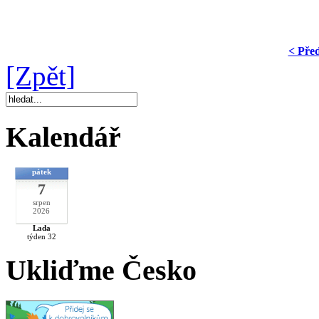
< Pře
[Zpět]
Kalendář
pátek
7
srpen
2026
Lada
týden 32
Ukliďme Česko