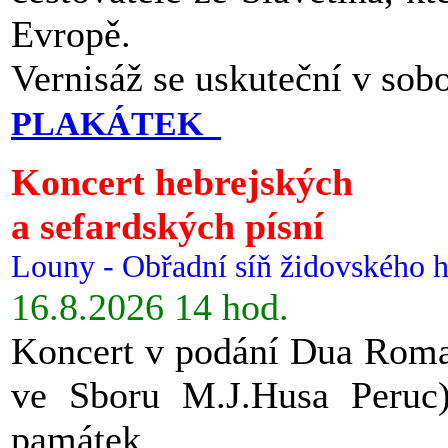
Evropě.
Vernisáž se uskuteční v sob
PLAKÁTEK
Koncert hebrejských
a sefardských písní
Louny - Obřadní síň židovského h
16.8.2026 14 hod.
Koncert v podání Dua Roman
ve Sboru M.J.Husa Peruc
památek.