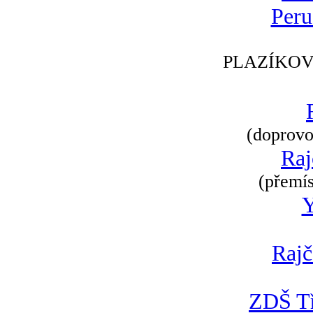
Peru
PLAZÍKOV
(doprovod
Raj
(přemís
Rajč
ZDŠ Tř