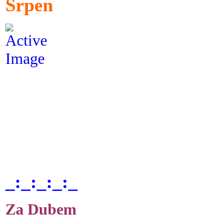
Srpen
_:_:_:_:_
Za Dubem