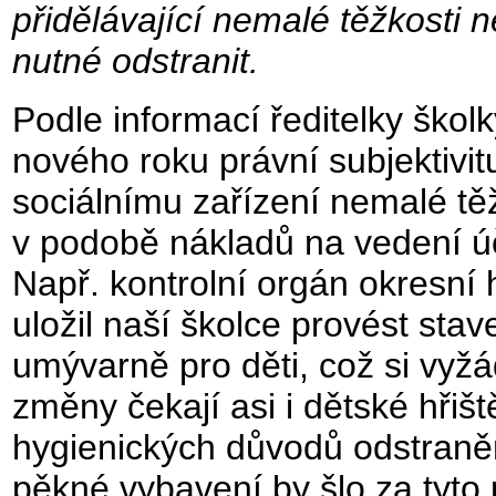
přidělávající nemalé těžkosti 
nutné odstranit.
Podle informací ředitelky škol
nového roku právní subjektivit
sociálnímu zařízení nemalé tě
v podobě nákladů na vedení úče
Např. kontrolní orgán okresní
uložil naší školce provést sta
umývarně pro děti, což si vyžá
změny čekají asi i dětské hři
hygienických důvodů odstraněn
pěkné vybavení by šlo za tyto 