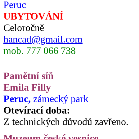
Peruc
UBYTOVÁNÍ
Celoročně
hancad@gmail.com
mob. 777 066 738
Pamětní síň
Emila Filly
Peruc,
zámecký park
Otevírací doba:
Z technických důvodů zavřeno.
Muzeum české vesnice