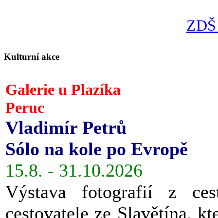
ZDŠ 
Kulturní akce
Galerie u Plazíka
Peruc
Vladimír Petrů
Sólo na kole po Evropě
15.8. - 31.10.2026
Výstava fotografií z ces
cestovatele ze Slavětína, kt