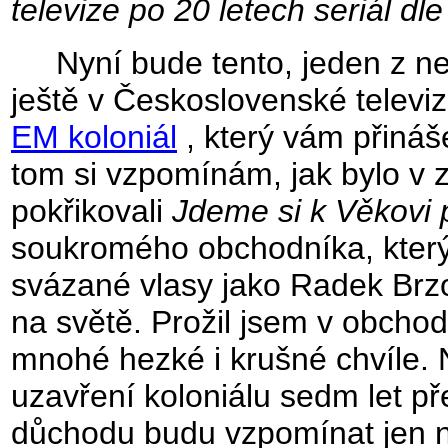
televize po 20 letech seriál dl
Nyní bude tento, jeden z nej
ještě v Československé televiz
EM koloniál
, který vám přináše
tom si vzpomínám, jak bylo v z
pokřikovali
Jdeme si k Věkovi p
soukromého obchodníka, který 
svázané vlasy jako Radek Brzo
na světě. Prožil jsem v obcho
mnohé hezké i krušné chvíle.
uzavření koloniálu sedm let pře
důchodu budu vzpomínat jen na