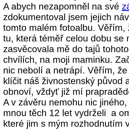
A abych nezapomněl na své
z
zdokumentoval jsem jejich náv
tomto malém fotoalbu. Věřím, 
tu, která téměř celou dobu se
zasvěcovala mě do tajů tohot
chvílích, na moji maminku. Zač
nic nebolí a netrápí. Věřím, ž
klíčit náš živnostenský původ 
obnoví, vždyť již mí prapradědo
A v závěru nemohu nic jiného,
mnou těch 12 let vydrželi a om
které jim s mým rozhodnutím 