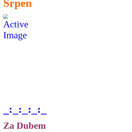
Srpen
_:_:_:_:_
Za Dubem