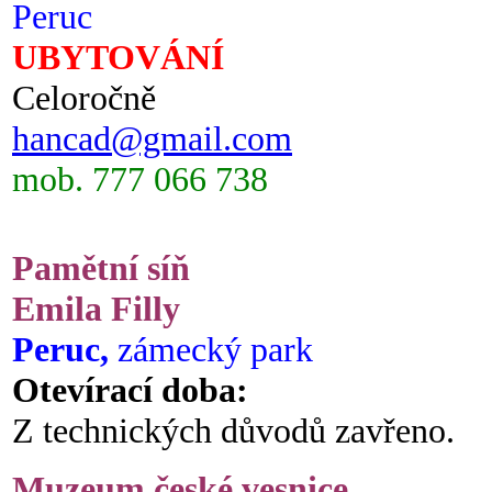
Peruc
UBYTOVÁNÍ
Celoročně
hancad@gmail.com
mob. 777 066 738
Pamětní síň
Emila Filly
Peruc,
zámecký park
Otevírací doba:
Z technických důvodů zavřeno.
Muzeum české vesnice