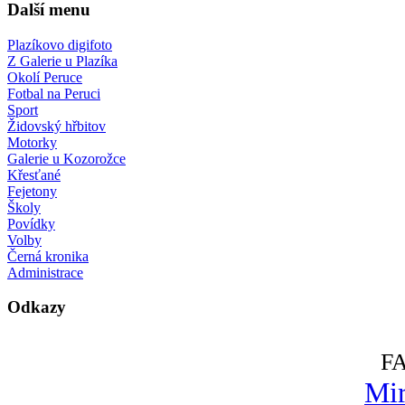
Další menu
Plazíkovo digifoto
Z Galerie u Plazíka
Okolí Peruce
Fotbal na Peruci
Sport
Židovský hřbitov
Motorky
Galerie u Kozorožce
Křesťané
Fejetony
Školy
Povídky
Volby
Černá kronika
Administrace
Odkazy
F
Mir