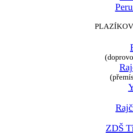
Peru
PLAZÍKOV
(doprovod
Raj
(přemís
Rajč
ZDŠ Tř