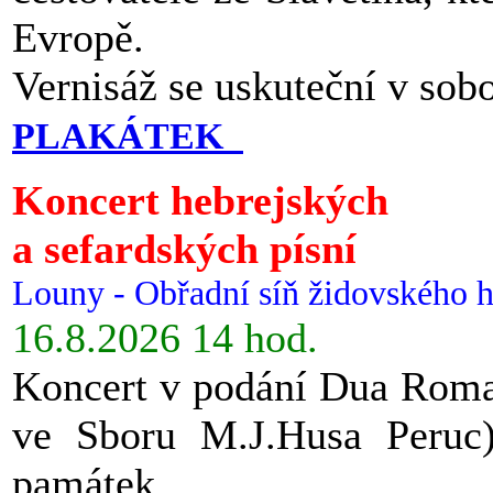
Evropě.
Vernisáž se uskuteční v sob
PLAKÁTEK
Koncert hebrejských
a sefardských písní
Louny - Obřadní síň židovského h
16.8.2026 14 hod.
Koncert v podání Dua Roman
ve Sboru M.J.Husa Peruc
památek.