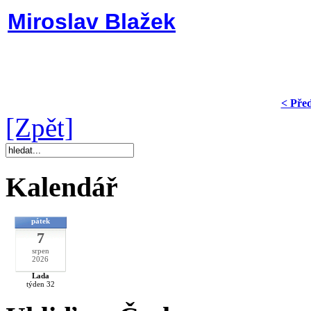
Miroslav Blažek
< Pře
[Zpět]
Kalendář
pátek
7
srpen
2026
Lada
týden 32