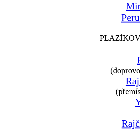
Mir
Peru
PLAZÍKOV
(doprovod
Raj
(přemís
Rajč