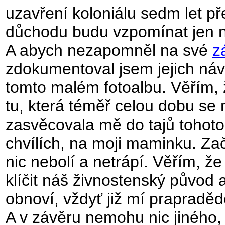
uzavření koloniálu sedm let pře
důchodu budu vzpomínat jen na
A abych nezapomněl na své
z
zdokumentoval jsem jejich náv
tomto malém fotoalbu. Věřím, 
tu, která téměř celou dobu se
zasvěcovala mě do tajů tohot
chvílích, na moji maminku. Zač
nic nebolí a netrápí. Věřím, ž
klíčit náš živnostenský původ 
obnoví, vždyť již mí prapradědo
A v závěru nemohu nic jiného,