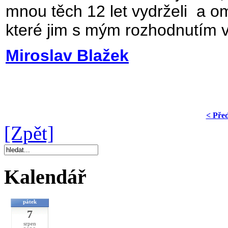
mnou těch 12 let vydrželi a om
které jim s mým rozhodnutím 
Miroslav Blažek
< Pře
[Zpět]
Kalendář
pátek
7
srpen