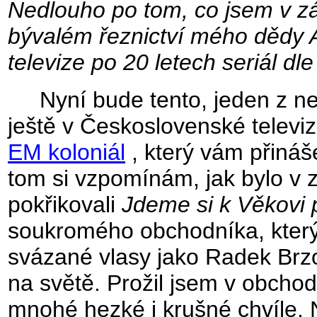
Nedlouho po tom, co jsem v zář
bývalém řeznictví mého dědy 
televize po 20 letech seriál dl
Nyní bude tento, jeden z nej
ještě v Československé televiz
EM koloniál
, který vám přináše
tom si vzpomínám, jak bylo v z
pokřikovali
Jdeme si k Věkovi p
soukromého obchodníka, který 
svázané vlasy jako Radek Brzo
na světě. Prožil jsem v obcho
mnohé hezké i krušné chvíle.