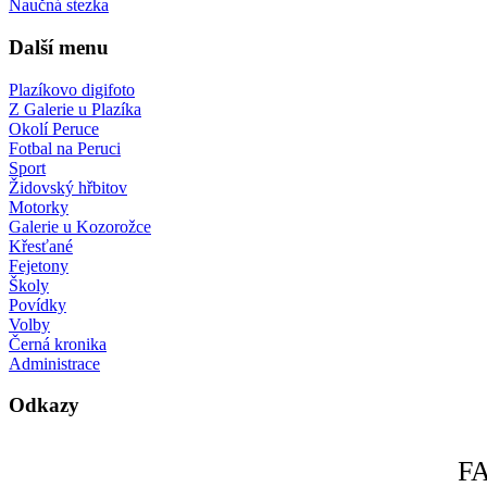
Naučná stezka
Další menu
Plazíkovo digifoto
Z Galerie u Plazíka
Okolí Peruce
Fotbal na Peruci
Sport
Židovský hřbitov
Motorky
Galerie u Kozorožce
Křesťané
Fejetony
Školy
Povídky
Volby
Černá kronika
Administrace
Odkazy
F