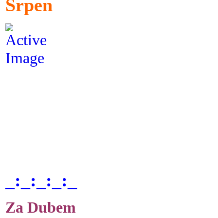
Srpen
_:_:_:_:_
Za Dubem