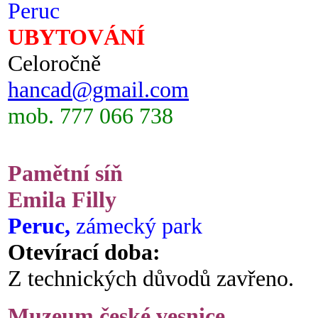
Peruc
UBYTOVÁNÍ
Celoročně
hancad@gmail.com
mob. 777 066 738
Pamětní síň
Emila Filly
Peruc,
zámecký park
Otevírací doba:
Z technických důvodů zavřeno.
Muzeum české vesnice