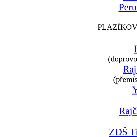
Peru
PLAZÍKOV
(doprovod
Raj
(přemís
Rajč
ZDŠ Tř