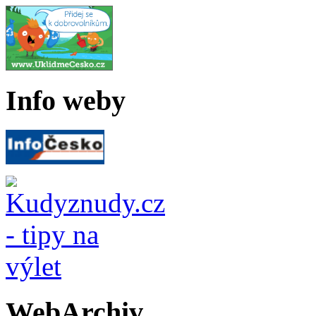
Info weby
WebArchiv