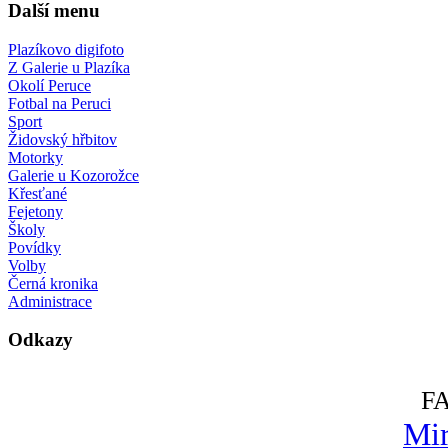
Další menu
Plazíkovo digifoto
Z Galerie u Plazíka
Okolí Peruce
Fotbal na Peruci
Sport
Židovský hřbitov
Motorky
Galerie u Kozorožce
Křesťané
Fejetony
Školy
Povídky
Volby
Černá kronika
Administrace
Odkazy
F
Mir