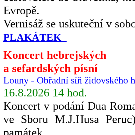
Evropě.
Vernisáž se uskuteční v sob
PLAKÁTEK
Koncert hebrejských
a sefardských písní
Louny - Obřadní síň židovského h
16.8.2026 14 hod.
Koncert v podání Dua Roman
ve Sboru M.J.Husa Peruc
památek.