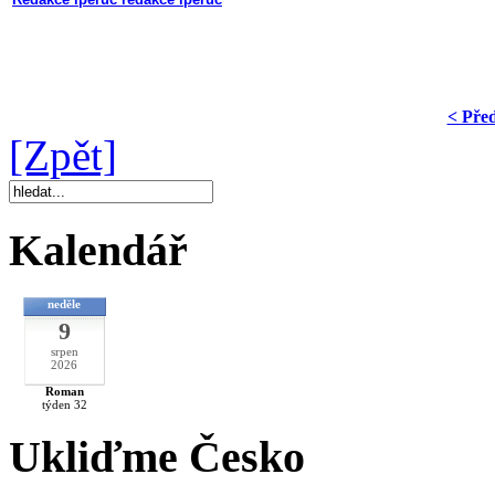
< Pře
[Zpět]
Kalendář
neděle
9
srpen
2026
Roman
týden 32
Ukliďme Česko