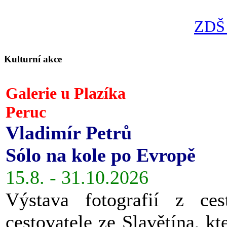
ZDŠ 
Kulturní akce
Galerie u Plazíka
Peruc
Vladimír Petrů
Sólo na kole po Evropě
15.8. - 31.10.2026
Výstava fotografií z ces
cestovatele ze Slavětína, kt