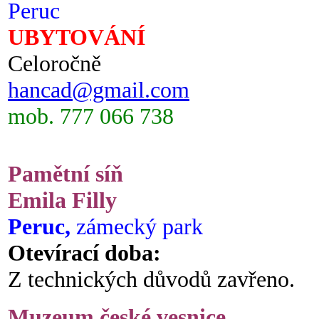
Peruc
UBYTOVÁNÍ
Celoročně
hancad@gmail.com
mob. 777 066 738
Pamětní síň
Emila Filly
Peruc,
zámecký park
Otevírací doba:
Z technických důvodů zavřeno.
Muzeum české vesnice