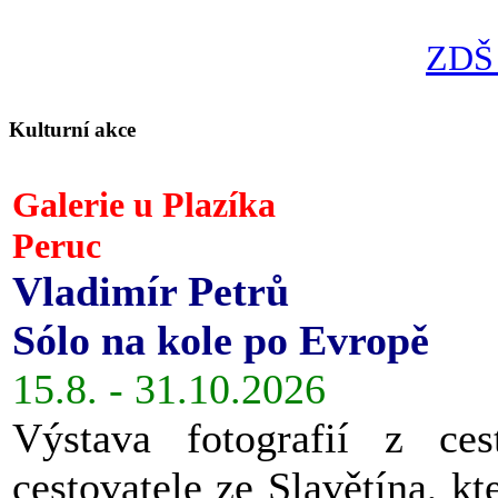
ZDŠ 
Kulturní akce
Galerie u Plazíka
Peruc
Vladimír Petrů
Sólo na kole po Evropě
15.8. - 31.10.2026
Výstava fotografií z ces
cestovatele ze Slavětína, kt