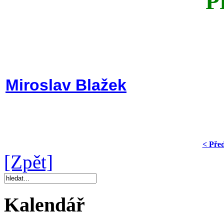
P
Miroslav Blažek
< Pře
[Zpět]
Kalendář