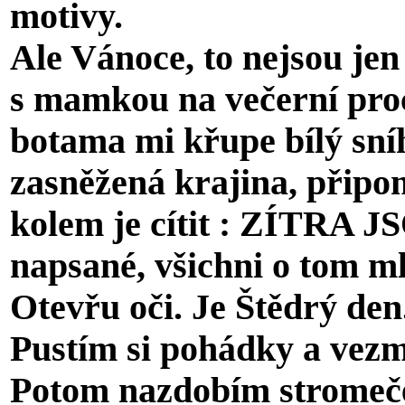
motivy.
Ale Vánoce, to nejsou je
s mamkou na večerní proc
botama mi křupe bílý sn
zasněžená krajina, připo
kolem je cítit : ZÍTRA 
napsané, všichni o tom ml
Otevřu oči. Je Štědrý den
Pustím si pohádky a vezm
Potom nazdobím stromeče