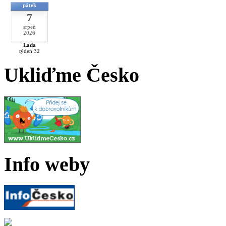
pátek
7
srpen
2026
Lada
týden 32
Ukliďme Česko
Info weby