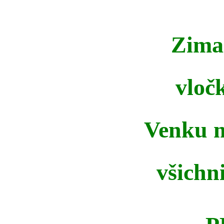
Zima 
vloč
Venku m
všichni