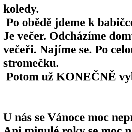
koledy.
Po obědě jdeme k babičc
Je večer. Odcházíme domů
večeři. Najíme se. Po cel
stromečku.
Potom už KONEČNĚ vyb
Lukáš
U nás se Vánoce moc nepr
Ani minulé roky se moc n