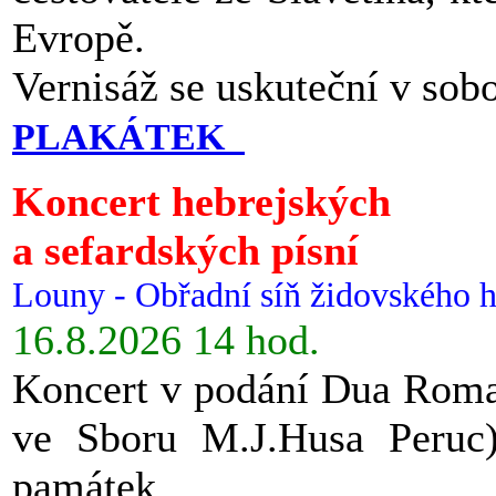
Evropě.
Vernisáž se uskuteční v sob
PLAKÁTEK
Koncert hebrejských
a sefardských písní
Louny - Obřadní síň židovského h
16.8.2026 14 hod.
Koncert v podání Dua Roman
ve Sboru M.J.Husa Peruc
památek.