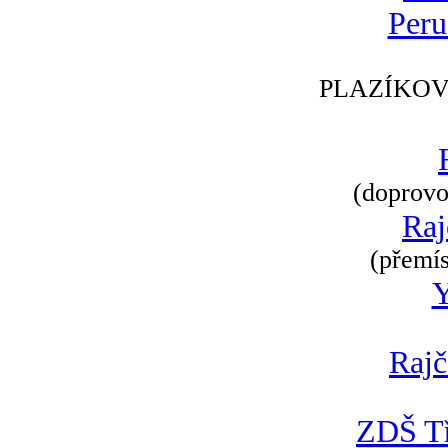
Peru
PLAZÍKOV
(doprovod
Raj
(přemís
Rajč
ZDŠ Tř