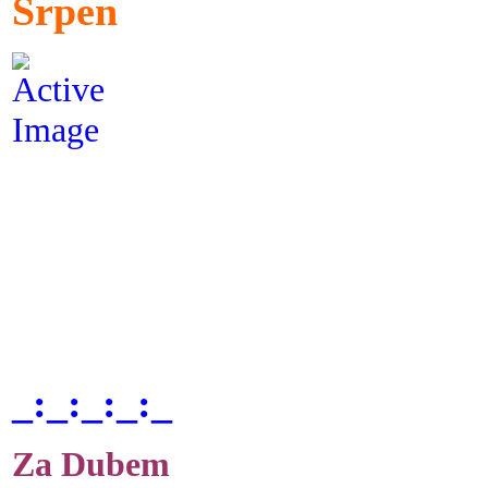
Srpen
_:_:_:_:_
Za Dubem