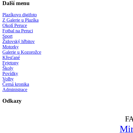
Další menu
Plazíkovo digifoto
Z Galerie u Plazíka
Okolí Peruce
Fotbal na Peruci
Sport
Židovský hřbitov
Motorky
Galerie u Kozorožce
Křesťané
Fejetony
Školy
Povídky
Volby
Černá kronika
Administrace
Odkazy
F
Mir