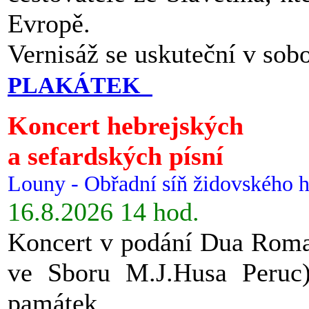
Evropě.
Vernisáž se uskuteční v sob
PLAKÁTEK
Koncert hebrejských
a sefardských písní
Louny - Obřadní síň židovského h
16.8.2026 14 hod.
Koncert v podání Dua Roman
ve Sboru M.J.Husa Peruc
památek.