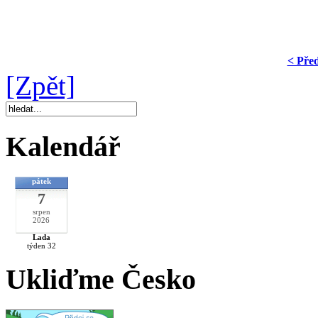
< Pře
[Zpět]
Kalendář
pátek
7
srpen
2026
Lada
týden 32
Ukliďme Česko