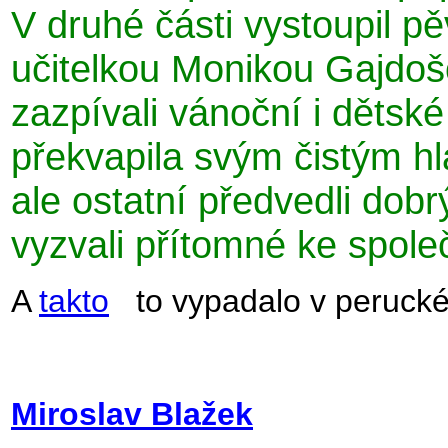
V druhé části vystoupil p
učitelkou Monikou Gajdoš
zazpívali vánoční i dětsk
překvapila svým čistým h
ale ostatní předvedli dob
vyzvali přítomné ke spol
A
takto
to vypada
lo v peruck
Miroslav Blažek