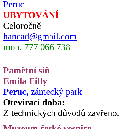
Peruc
UBYTOVÁNÍ
Celoročně
hancad@gmail.com
mob. 777 066 738
Pamětní síň
Emila Filly
Peruc,
zámecký park
Otevírací doba:
Z technických důvodů zavřeno.
Muzeum české vesnice