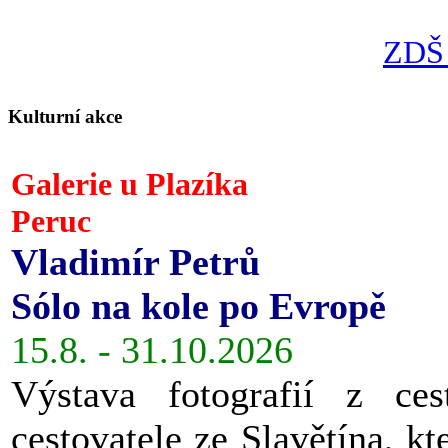
ZDŠ 
Kulturní akce
Galerie u Plazíka
Peruc
Vladimír Petrů
Sólo na kole po Evropě
15.8. - 31.10.2026
Výstava fotografií z ces
cestovatele ze Slavětína, kt