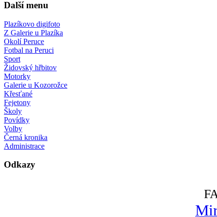
Další menu
Plazíkovo digifoto
Z Galerie u Plazíka
Okolí Peruce
Fotbal na Peruci
Sport
Židovský hřbitov
Motorky
Galerie u Kozorožce
Křesťané
Fejetony
Školy
Povídky
Volby
Černá kronika
Administrace
Odkazy
F
Mir