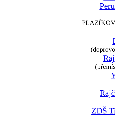
Peru
PLAZÍKOV
(doprovod
Raj
(přemís
Rajč
ZDŠ Tř