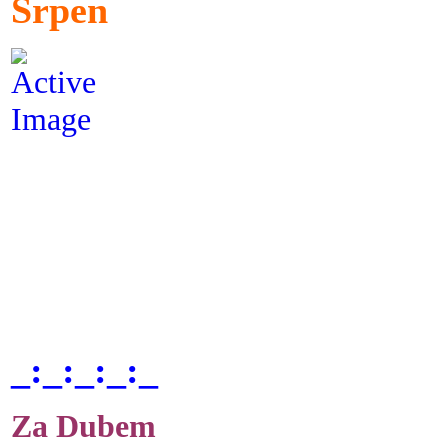
Srpen
_:_:_:_:_
Za Dubem