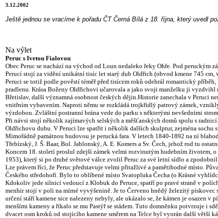
3.12.2002
Ještě jednou se vracíme k pořadu ČT Černá Bílá z 18. října, který uvedl pozv
Na výlet
Peruc s Ivetou Fialovou
Obec Peruc se nachází na východ od Loun nedaleko řeky Ohře. Pod peruckým zám
Perucí stojí za vidění unikátní tisíc let starý dub Oldřich (obvod kmene 745 cm
Peruci se totiž
podle pověstí téměř před tisícem roků odehrál romantický příběh, 
pradlenu. Krása Boženy Oldřic
h
ovi učarovala a jako svoji manželku ji vyzdvihl
Břetislav, další významná osobnost českých dějin.Historie zanechala v Peruci 
vnitřním vybavením. Naproti němu se rozkládá trojkřídlý patrový zámek, vznikl
výzdobou. Zvláštní postranní brána vede do parku s některými nevšedními strom
Při návsi stojí několik zají
mavých selských a
měšťanských domů spolu s radnicí.
Oldřichovu dubu. V Peruci lze spatřit i několik dalších skulptur, zejména sochu
Mimořádně památnou budovou je perucká fara. V letech 1840-1892 na ní blahodár
Třebízský, J. Š. Baar, Bol. Jablonský, A. E. Komers a Sv. Čech, jehož rod tu ost
Koncem 18. století proslul zdejší zámek velmi rozvinutým hudebním ži
votem,
o 
1953), který si po druhé světové válce zvolil Peruc za své letní sídlo a zpodobnil
Lze právem říci, že Peruc představuje velmi přitažlivé a pamětihodné místo. P
Českéh
o
středohoří. Bylo to oblíbené místo Svatopluka Čecha (o Krásné vyhlídc
Kdokoliv jede silnicí vedoucí z Klobuk do Peruce, spatří po pravé straně v pol
menhir stojí v poli na mírné vyvýšenině. Je to Červeno hnědý železitý pískove
určení stáří kamene sice nalezeny nebyly, ale ukázalo se, že kámen je osazen v p
menšími kameny a říkalo se mu Pastýř se stádem. Tuto domněnku potvrzuje i sdě
dvacet osm kroků od stojícího kamene směrem na Telce byl vyorán další větší k