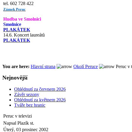
tel. 602 728 422
Zámek Peruc
Hudba ve Smolnici
Smolnice
PLAKÁTEK
14.6. Koncert laureátů
PLAKÁTEK
You are here:
Hlavní strana
Okolí Peruce
Peruc v t
Nejnovější
Ohlédnutí za červnem 2026
Závěr sezony
Ohlédnutí za květnem 2026
Tváře bez hranic
Peruc v televizi
Napsal Plazík st.
Úterý, 03 prosinec 2002