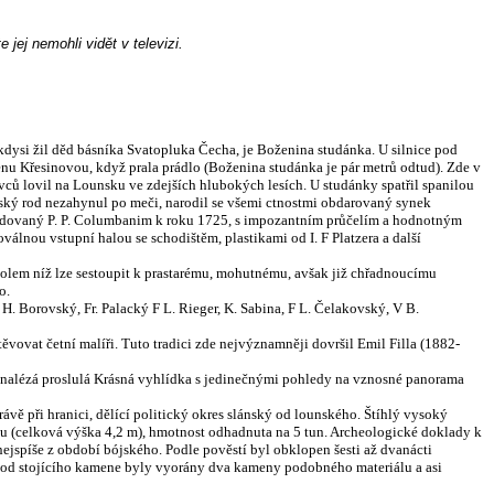
 jej nemohli vidět v televizi.
ysi žil děd básníka Svatopluka Čecha, je Boženina studánka. U silnice pod
enu Křesinovou, když prala prádlo (Boženina studánka je pár metrů odtud). Zde v
ovců lovil na Lounsku ve zdejších hlubokých lesích. U studánky spatřil spanilou
vský rod nezahynul po meči, narodil se všemi
ctnostmi
obdarovaný synek
zbudovaný P. P. Columbanim k roku 1725, s impozantním průčelím a hodnotným
lnou vstupní halou se schodištěm, plastikami od I. F Platzera a další
lem níž lze sestoupit k prastarému, mohutnému, avšak již chřadnoucímu
o.
 H. Borovský, Fr. Palacký F L. Rieger, K. Sabina, F L. Čelakovský, V B.
ěvovat četní malíři. Tuto tradici zde nejvýznamněji dovršil Emil Filla (1882-
e nalézá proslulá Krásná vyhlídka s jedinečnými pohledy na vznosné panorama
ávě při hranici, dělící politický okres slánský od lounského. Štíhlý vysoký
nu (celková výška 4,2 m), hmotnost odhadnuta na 5 tun. Archeologické doklady k
ejspíše z o
b
dobí bójského. Podle pověstí byl obklopen šesti až dvanácti
ě od stojícího kamene byly vyorány dva
kameny podobného materiálu a asi