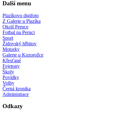
Další menu
Plazíkovo digifoto
Z Galerie u Plazíka
Okolí Peruce
Fotbal na Peruci
Sport
Židovský hřbitov
Motorky
Galerie u Kozorožce
Křesťané
Fejetony
Školy
Povídky
Volby
Černá kronika
Administrace
Odkazy