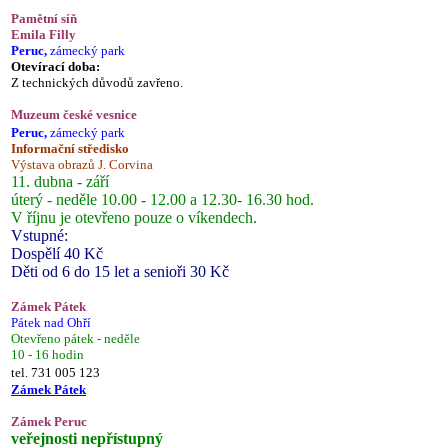
Pamětní síň
Emila Filly
Peruc,
zámecký park
Otevírací doba:
Z technických důvodů zavřeno.
Muzeum české vesnice
Peruc,
zámecký park
Informační středisko
Výstava obrazů J. Corvina
11. dubna - září
úterý - neděle 10.00 - 12.00 a 12.30- 16.30 hod.
V říjnu je otevřeno pouze o víkendech.
Vstupné:
Dospělí 40 Kč
Děti od 6 do 15 let a senioři 30 Kč
Zámek Pátek
Pátek nad Ohří
Otevřeno pátek - neděle
10 - 16 hodin
tel. 731 005 123
Zámek Pátek
Zámek Peruc
veřejnosti nepřístupný