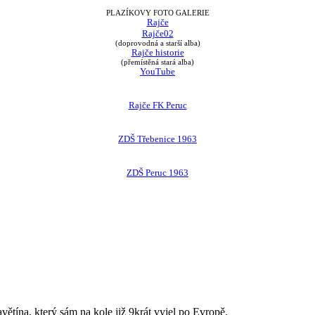
PLAZÍKOVY FOTO GALERIE
Rajče
Rajče02
(doprovodná a starší alba)
Rajče historie
(přemístěná stará alba)
YouTube
Rajče FK Peruc
ZDŠ Třebenice 1963
ZDŠ Peruc 1963
avětína, který sám na kole již 9krát vyjel po Evropě.