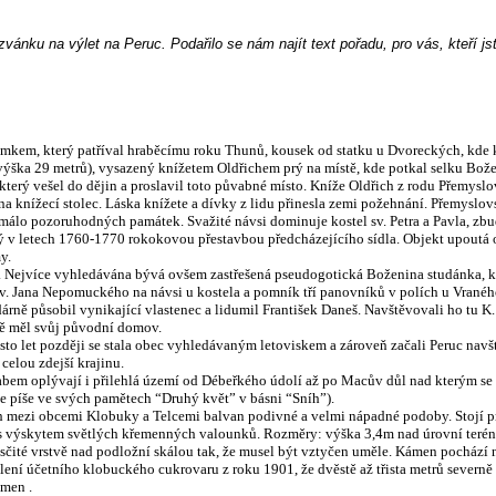
ánku na výlet na Peruc. Podařilo se nám najít text pořadu, pro vás, kteří jste
kem, který patříval hraběcímu roku Thunů, kousek od statku u Dvoreckých, kde kd
, výška 29 metrů), vysazený knížetem Oldřichem prý na místě, kde potkal selku Bož
který vešel do dějin a proslavil toto půvabné místo. Kníže Oldřich z rodu Přemysl
 na knížecí stolec. Láska knížete a dívky z lidu přinesla zemi požehnání. Přemyslo
nemálo pozoruhodných památek. Svažité návsi dominuje kostel sv. Petra a Pavla, 
ý v
l
etech 1760-1770 rokokovou přestavbou předcházejícího sídla. Objekt upoutá ová
y.
 Nejvíce vyhledávána bývá ovšem zastřešená pseudogotická Boženina studánka, ko
 sv. Jana Nepomuckého na návsi u kostela a pomník tří panovníků v polích u Vranéh
ně působil vynikající vlastenec a lidumil František Daneš. Navštěvovali h
o
tu K.
atně měl svůj původní domov.
sto let později se stala obec vyhledávaným letoviskem a zároveň začali Peruc navšt
 celou zdejší krajinu.
ůvabem oplývají i přilehlá území od Débeřkého údolí až po Macův důl nad kterým s
e píše ve svých pamětech “Druhý květ” v básni “Sníh”).
ích mezi obcemi Klobuky a Telcem
i balvan podivné a ve
lmi nápadné podoby. Stojí pr
c s výskytem světlých křemenných valounků. Rozměry: výška 3,4m nad úrovní teré
ísčité vrstvě nad podložní skálou tak, že musel být vztyčen uměle. Kámen pochází n
lení účetního klobuckého cukrovaru z roku 1901, že dvěstě až třista metrů severn
ámen .