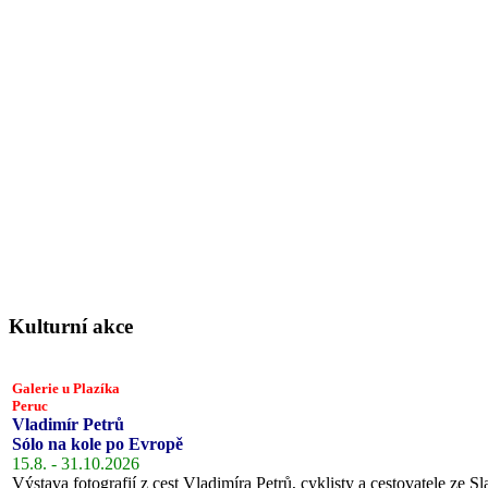
Kulturní akce
Galerie u Plazíka
Peruc
Vladimír Petrů
Sólo na kole po Evropě
15.8. - 31.10.2026
Výstava fotografií z cest Vladimíra Petrů, cyklisty a cestovatele ze Sl