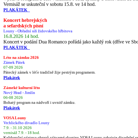
Vernisáž se uskuteční v sobotu 15.8. ve 14 hod.
PLAKÁTEK
Koncert hebrejských
a sefardských písní
Louny - Obřadní síň židovského hřbitova
16.8.2026 14 hod.
Koncert v podání Dua Romanco pořádá jako každý rok (dříve ve Sb
PLAKÁTEK
Léto na zámku 2026
Zámek Pátek
07-09 2026
Pátecký zámek v léťe tradičně žije pestrým programem.
Plakátek
Zámeké kulturní léto
Nový Hrad - Jimlín
06-08 2026
Bohatý program na nádvoří i uvnitř zámku.
Plakátek
VOSA Louny
Vrchlického divadlo Louny
7.9. - 31.10 2026
vernisáž 7.9. - 18 hod.
Každoroční výstava obrazů výtvarné skupiny VOSA Louny zahajuje divadelní s