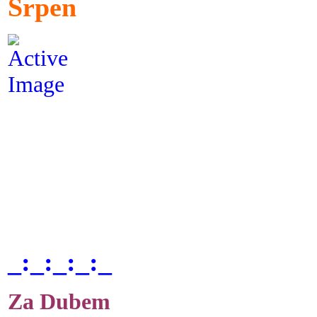
Srpen
_:_:_:_:_
Za Dubem