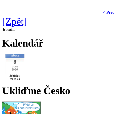
< Pře
[Zpět]
Kalendář
sobota
8
srpen
2026
Soběslav
týden 32
Ukliďme Česko