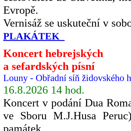
Evropě.
Vernisáž se uskuteční v sob
PLAKÁTEK
Koncert hebrejských
a sefardských písní
Louny - Obřadní síň židovského h
16.8.2026 14 hod.
Koncert v podání Dua Roman
ve Sboru M.J.Husa Peruc
památek.