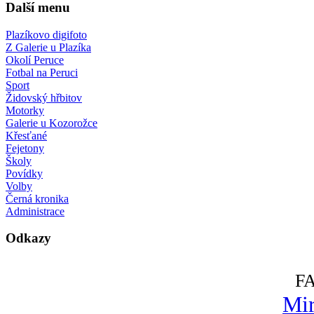
Další menu
Plazíkovo digifoto
Z Galerie u Plazíka
Okolí Peruce
Fotbal na Peruci
Sport
Židovský hřbitov
Motorky
Galerie u Kozorožce
Křesťané
Fejetony
Školy
Povídky
Volby
Černá kronika
Administrace
Odkazy
F
Mir