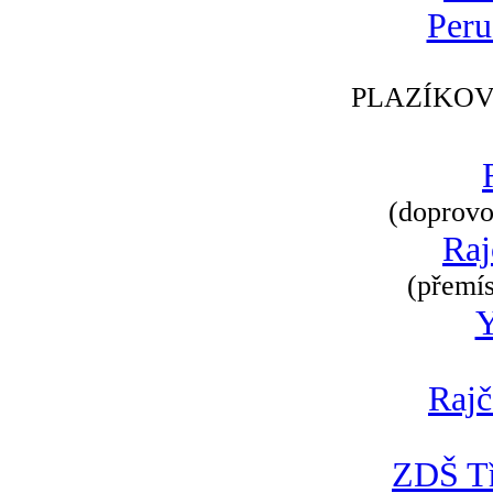
Peru
PLAZÍKOV
(doprovod
Raj
(přemís
Rajč
ZDŠ Tř