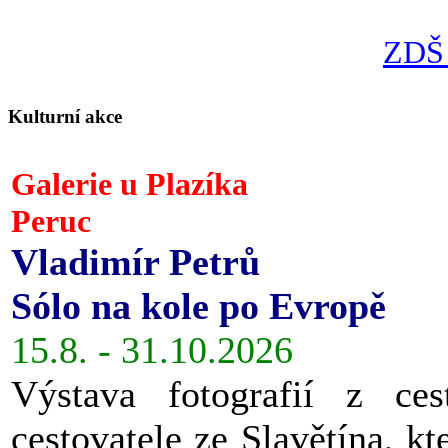
ZDŠ 
Kulturní akce
Galerie u Plazíka
Peruc
Vladimír Petrů
Sólo na kole po Evropě
15.8. - 31.10.2026
Výstava fotografií z ces
cestovatele ze Slavětína, kt