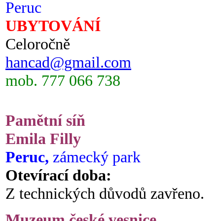
Peruc
UBYTOVÁNÍ
Celoročně
hancad@gmail.com
mob. 777 066 738
Pamětní síň
Emila Filly
Peruc,
zámecký park
Otevírací doba:
Z technických důvodů zavřeno.
Muzeum české vesnice