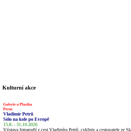
Kulturní akce
Galerie u Plazíka
Peruc
Vladimír Petrů
Sólo na kole po Evropě
15.8. - 31.10.2026
Výstava fotografií z cest Vladimíra Petrů, cyklisty a cestovatele ze Sl