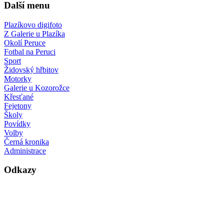
Další menu
Plazíkovo digifoto
Z Galerie u Plazíka
Okolí Peruce
Fotbal na Peruci
Sport
Židovský hřbitov
Motorky
Galerie u Kozorožce
Křesťané
Fejetony
Školy
Povídky
Volby
Černá kronika
Administrace
Odkazy