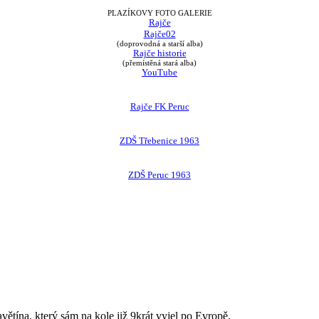
PLAZÍKOVY FOTO GALERIE
Rajče
Rajče02
(doprovodná a starší alba)
Rajče historie
(přemístěná stará alba)
YouTube
Rajče FK Peruc
ZDŠ Třebenice 1963
ZDŠ Peruc 1963
avětína, který sám na kole již 9krát vyjel po Evropě.