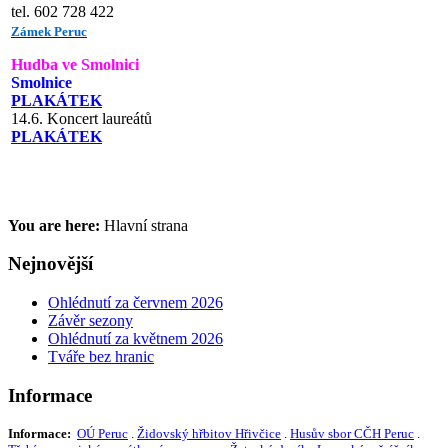
tel. 602 728 422
Zámek Peruc
Hudba ve Smolnici
Smolnice
PLAKÁTEK
14.6. Koncert laureátů
PLAKÁTEK
You are here:
Hlavní strana
Nejnovější
Ohlédnutí za červnem 2026
Závěr sezony
Ohlédnutí za květnem 2026
Tváře bez hranic
Informace
Informace:
OÚ Peruc
.
Židovský hřbitov Hřivčice
.
Husův sbor CČH Peruc
.