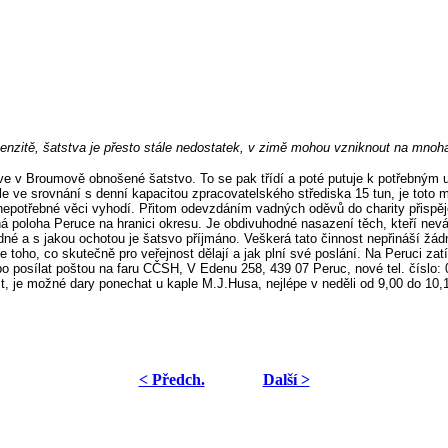
enzitě, šatstva je přesto stále nedostatek, v zimě mohou vzniknout na mnoha
rkve v Broumově obnošené šatstvo. To se pak třídí a poté putuje k potřebným
 ale ve srovnání s denní kapacitou zpracovatelského střediska 15 tun, je tot
i nepotřebné věci vyhodí. Přitom odevzdáním vadných oděvů do charity přispěj
ená poloha Peruce na hranici okresu. Je obdivuhodné nasazení těch, kteří ne
snadné a s jakou ochotou je šatsvo příjmáno. Veškerá tato činnost nepřináší ž
 toho, co skutečně pro veřejnost dělají a jak plní své poslání. Na Peruci zatí
 posílat poštou na faru CČSH, V Edenu 258, 439 07 Peruc, nové tel. číslo: 
st, je možné dary ponechat u kaple M.J.Husa, nejlépe v neděli od 9,00 do 10,
< Předch.
Další >