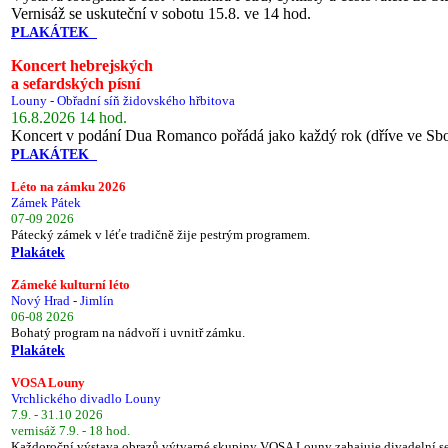
Vernisáž se uskuteční v sobotu 15.8. ve 14 hod.
PLAKÁTEK
Koncert hebrejských
a sefardských písní
Louny - Obřadní síň židovského hřbitova
16.8.2026 14 hod.
Koncert v podání Dua Romanco pořádá jako každý rok (dříve ve Sb
PLAKÁTEK
Léto na zámku 2026
Zámek Pátek
07-09 2026
Pátecký zámek v léťe tradičně žije pestrým programem.
Plakátek
Zámeké kulturní léto
Nový Hrad - Jimlín
06-08 2026
Bohatý program na nádvoří i uvnitř zámku.
Plakátek
VOSA Louny
Vrchlického divadlo Louny
7.9. - 31.10 2026
vernisáž 7.9. - 18 hod.
Každoroční výstava obrazů výtvarné skupiny VOSA Louny zahajuje divadelní s