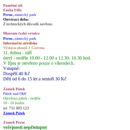
Pamětní síň
Emila Filly
Peruc,
zámecký park
Otevírací doba:
Z technických důvodů zavřeno.
Muzeum české vesnice
Peruc,
zámecký park
Informační středisko
Výstava obrazů J. Corvina
11. dubna - září
úterý - neděle 10.00 - 12.00 a 12.30- 16.30 hod.
V říjnu je otevřeno pouze o víkendech.
Vstupné:
Dospělí 40 Kč
Děti od 6 do 15 let a senioři 30 Kč
Zámek Pátek
Pátek nad Ohří
Otevřeno pátek - neděle
10 - 16 hodin
tel. 731 005 123
Zámek Pátek
Zámek Peruc
veřejnosti nepřístupný