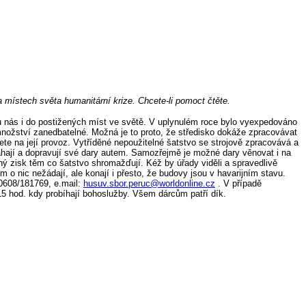
 místech světa humanitární krize. Chcete-li pomoct čtěte.
 u nás i do postižených míst ve světě. V uplynulém roce bylo vyexpedováno
o množství zanedbatelné. Možná je to proto, že středisko dokáže zpracovávat
ete na její provoz. Vytříděné nepoužitelné šatstvo se strojově zpracovává a
váhají a dopravují své dary autem. Samozřejmě je možné dary věnovat i na
ádný zisk těm co šatstvo shromažďují. Kéž by úřady viděli a spravedlivě
m o nic nežádají, ale konají i přesto, že budovy jsou v havarijním stavu.
0608/181769, e.mail:
husuv.sbor.peruc@worldonline.cz
. V případě
15 hod. kdy probíhají bohoslužby. Všem dárcům patří dík.