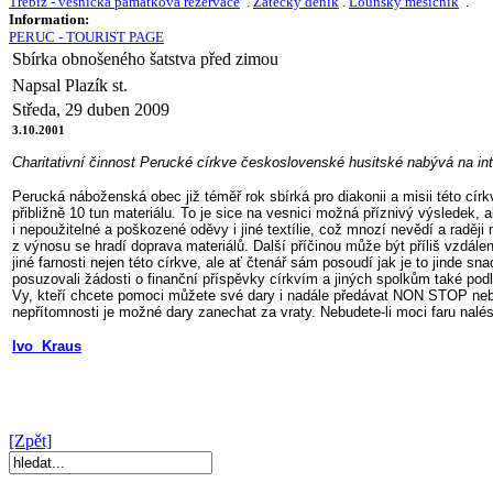
Třebíz - vesnická památková rezervace
.
Žatecký deník
.
Lounský měsíčník
.
Information:
PERUC - TOURIST PAGE
Sbírka obnošeného šatstva před zimou
Napsal Plazík st.
Středa, 29 duben 2009
3.10.2001
Charitativní činnost Perucké církve československé husitské nabývá na int
Perucká náboženská obec již téměř rok sbírká pro diakonii a misii této cí
přibližně 10 tun materiálu. To je sice na vesnici možná příznivý výsledek,
i nepoužitelné a poškozené oděvy i jiné textílie, což mnozí nevědí a raděj
z výnosu se hradí doprava materiálů. Další příčinou může být příliš vzdál
jiné farnosti nejen této církve, ale ať čtenář sám posoudí jak je to jinde 
posuzovali žádosti o finanční příspěvky církvím a jiných spolkům také podle
Vy, kteří chcete pomoci můžete své dary i nadále předávat NON STOP nebo
nepřítomnosti je možné dary zanechat za vraty. Nebudete-li moci faru nalé
Ivo Kraus
[Zpět]