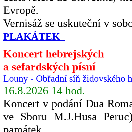
Evropě.
Vernisáž se uskuteční v sob
PLAKÁTEK
Koncert hebrejských
a sefardských písní
Louny - Obřadní síň židovského h
16.8.2026 14 hod.
Koncert v podání Dua Roman
ve Sboru M.J.Husa Peruc
památek.