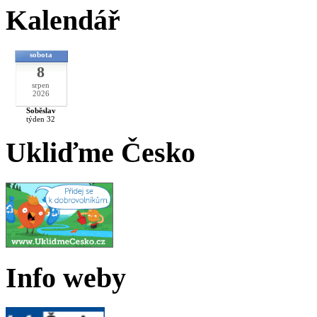
Kalendář
sobota
8
srpen
2026
Soběslav
týden 32
Ukliďme Česko
Info weby