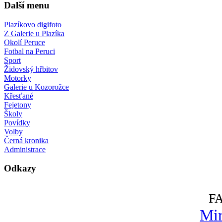
Další menu
Plazíkovo digifoto
Z Galerie u Plazíka
Okolí Peruce
Fotbal na Peruci
Sport
Židovský hřbitov
Motorky
Galerie u Kozorožce
Křesťané
Fejetony
Školy
Povídky
Volby
Černá kronika
Administrace
Odkazy
F
Mir