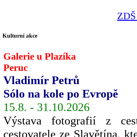
ZDŠ 
Kulturní akce
Galerie u Plazíka
Peruc
Vladimír Petrů
Sólo na kole po Evropě
15.8. - 31.10.2026
Výstava fotografií z ces
cestovatele ze Slavětína, kt