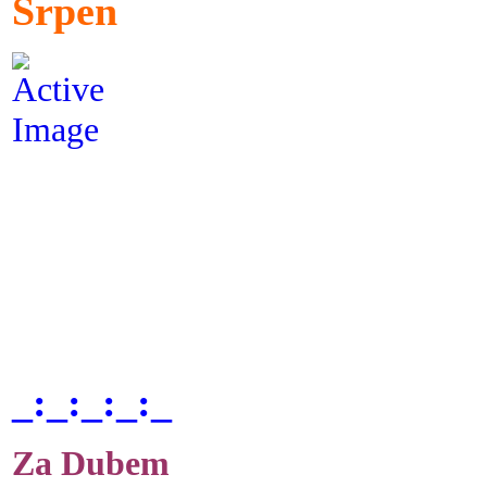
Srpen
_:_:_:_:_
Za Dubem