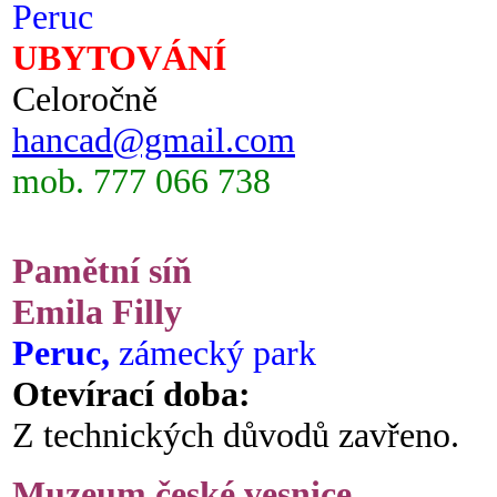
Peruc
UBYTOVÁNÍ
Celoročně
hancad@gmail.com
mob. 777 066 738
Pamětní síň
Emila Filly
Peruc,
zámecký park
Otevírací doba:
Z technických důvodů zavřeno.
Muzeum české vesnice