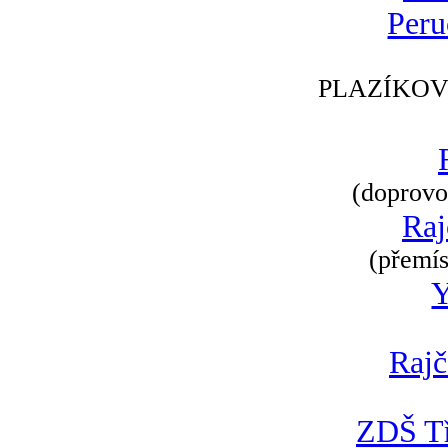
Peru
PLAZÍKOV
(doprovod
Raj
(přemís
Rajč
ZDŠ Tř