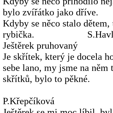
Kdyby se něco přihodilo něja
bylo zvířátko jako dříve.
Kdyby se něco stalo dětem, 
rybička. S.Havlo
Ještěrek pruhovaný
Je skřítek, který je docela 
sebe lano, my jsme na něm ta
skřítků, bylo
P.Křepčíková
Ještěrek se mi moc líbil, by