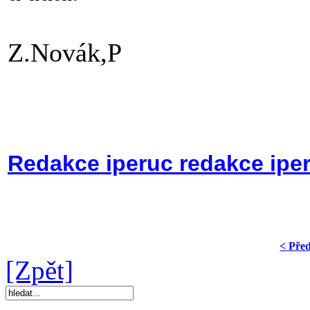
Z.Novák,P
Redakce iperuc redakce ipe
< Pře
[Zpět]