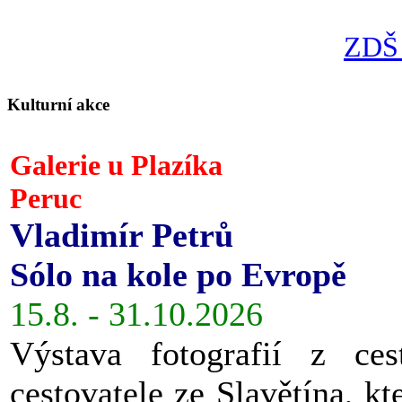
ZDŠ 
Kulturní akce
Galerie u Plazíka
Peruc
Vladimír Petrů
Sólo na kole po Evropě
15.8. - 31.10.2026
Výstava fotografií z ces
cestovatele ze Slavětína, kt