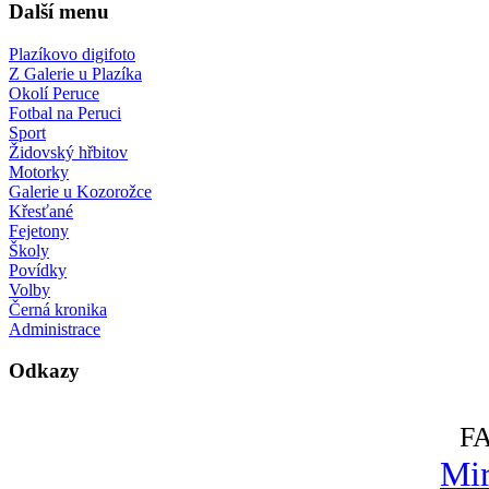
Další menu
Plazíkovo digifoto
Z Galerie u Plazíka
Okolí Peruce
Fotbal na Peruci
Sport
Židovský hřbitov
Motorky
Galerie u Kozorožce
Křesťané
Fejetony
Školy
Povídky
Volby
Černá kronika
Administrace
Odkazy
F
Mir