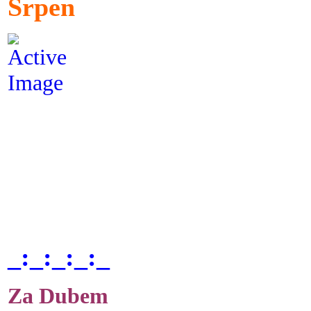
Srpen
_:_:_:_:_
Za Dubem