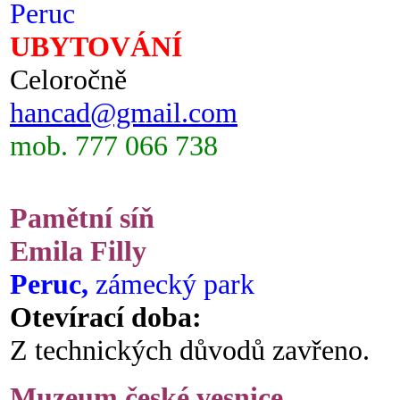
Peruc
UBYTOVÁNÍ
Celoročně
hancad@gmail.com
mob. 777 066 738
Pamětní síň
Emila Filly
Peruc,
zámecký park
Otevírací doba:
Z technických důvodů zavřeno.
Muzeum české vesnice