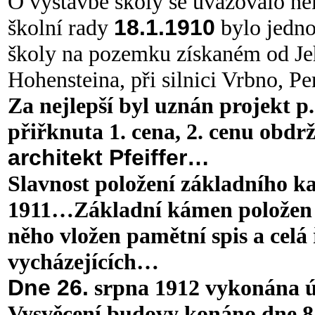
O výstavbě školy se uvažovalo něko
školní rady
18.1.1910
bylo jedno
školy na pozemku získaném od Je
Hohensteina, při silnici Vrbno, 
Za nejlepší byl uznán projekt p
přiřknuta 1. cena, 2. cenu obdrž
architekt Pfeiffer…
Slavnost položení základního k
1911…
Základní kámen položen 
něho vložen pamětní spis a celá
vycházejících…
Dne 26.
srpna 1912 vykonána ú
Vysvěcení budovy konáno
dne 8