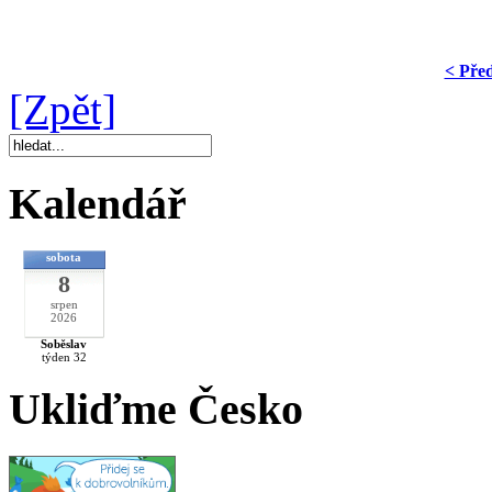
< Pře
[Zpět]
Kalendář
sobota
8
srpen
2026
Soběslav
týden 32
Ukliďme Česko