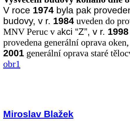
V roce
1974
byla pak proveden
budovy, v r.
1984
uveden do pro
MNV Peruc v a
kci “Z”, v r.
1998
provedena generální oprava oken, 
2001
generální oprava staré těloc
obr1
Miroslav Blažek