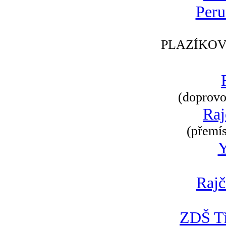
Peru
PLAZÍKOV
(doprovod
Raj
(přemís
Rajč
ZDŠ Tř