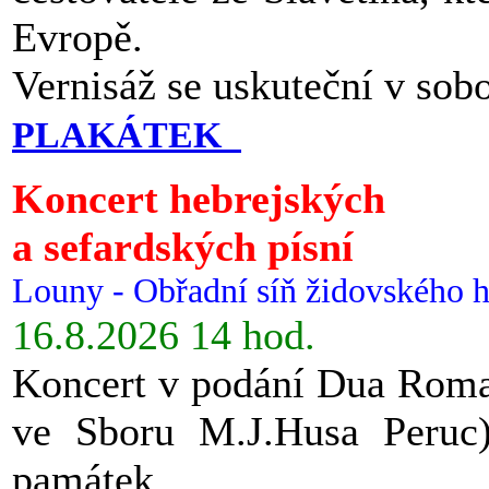
Evropě.
Vernisáž se uskuteční v sob
PLAKÁTEK
Koncert hebrejských
a sefardských písní
Louny - Obřadní síň židovského h
16.8.2026 14 hod.
Koncert v podání Dua Roman
ve Sboru M.J.Husa Peruc
památek.