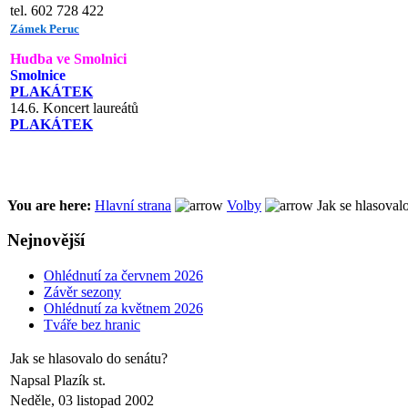
tel. 602 728 422
Zámek Peruc
Hudba ve Smolnici
Smolnice
PLAKÁTEK
14.6. Koncert laureátů
PLAKÁTEK
You are here:
Hlavní strana
Volby
Jak se hlasoval
Nejnovější
Ohlédnutí za červnem 2026
Závěr sezony
Ohlédnutí za květnem 2026
Tváře bez hranic
Jak se hlasovalo do senátu?
Napsal Plazík st.
Neděle, 03 listopad 2002