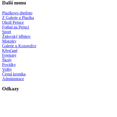
Další menu
Plazíkovo digifoto
Z Galerie u Plazíka
Okolí Peruce
Fotbal na Peruci
Sport
Židovský hřbitov
Motorky
Galerie u Kozorožce
Křesťané
Fejetony
Školy
Povídky
Volby
Černá kronika
Administrace
Odkazy