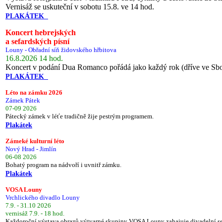
Vernisáž se uskuteční v sobotu 15.8. ve 14 hod.
PLAKÁTEK
Koncert hebrejských
a sefardských písní
Louny - Obřadní síň židovského hřbitova
16.8.2026 14 hod.
Koncert v podání Dua Romanco pořádá jako každý rok (dříve ve Sb
PLAKÁTEK
Léto na zámku 2026
Zámek Pátek
07-09 2026
Pátecký zámek v léťe tradičně žije pestrým programem.
Plakátek
Zámeké kulturní léto
Nový Hrad - Jimlín
06-08 2026
Bohatý program na nádvoří i uvnitř zámku.
Plakátek
VOSA Louny
Vrchlického divadlo Louny
7.9. - 31.10 2026
vernisáž 7.9. - 18 hod.
Každoroční výstava obrazů výtvarné skupiny VOSA Louny zahajuje divadelní s