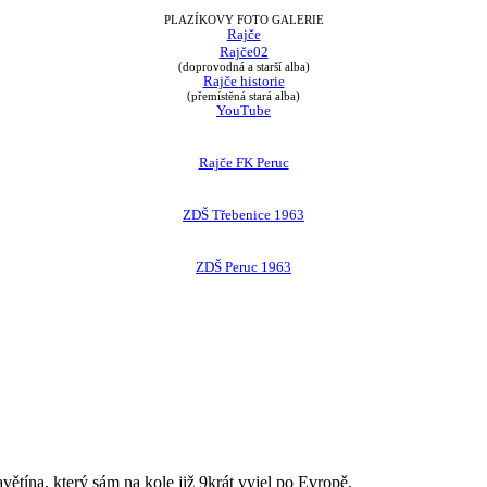
PLAZÍKOVY FOTO GALERIE
Rajče
Rajče02
(doprovodná a starší alba)
Rajče historie
(přemístěná stará alba)
YouTube
Rajče FK Peruc
ZDŠ Třebenice 1963
ZDŠ Peruc 1963
avětína, který sám na kole již 9krát vyjel po Evropě.