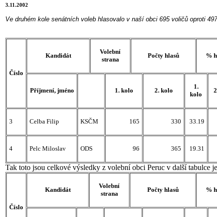
3.11.2002
Ve druhém kole senátních voleb hlasovalo v naší obci 695 voličů oproti 49
Volební
Kandidát
Počty hlasů
% h
strana
Číslo
1.
Příjmení, jméno
1. kolo
2. kolo
2
kolo
3
Celba Filip
KSČM
165
330
33.19
4
Pelc Miloslav
ODS
96
365
19.31
Tak toto jsou celkové výsledky z volební obci Peruc v další tabulce
Volební
Kandidát
Počty hlasů
% h
strana
Číslo