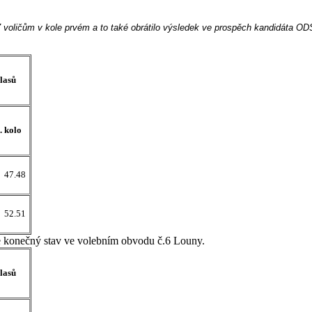
7 voličům v kole prvém a to také obrátilo výsledek ve prospěch kandidáta OD
lasů
. kolo
47.48
52.51
 je konečný stav ve volebním obvodu č.6 Louny.
lasů