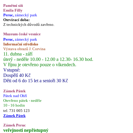
Pamětní síň
Emila Filly
Peruc,
zámecký park
Otevírací doba:
Z technických důvodů zavřeno.
Muzeum české vesnice
Peruc,
zámecký park
Informační středisko
Výstava obrazů J. Corvina
11. dubna - září
úterý - neděle 10.00 - 12.00 a 12.30- 16.30 hod.
V říjnu je otevřeno pouze o víkendech.
Vstupné:
Dospělí 40 Kč
Děti od 6 do 15 let a senioři 30 Kč
Zámek Pátek
Pátek nad Ohří
Otevřeno pátek - neděle
10 - 16 hodin
tel. 731 005 123
Zámek Pátek
Zámek Peruc
veřejnosti nepřístupný