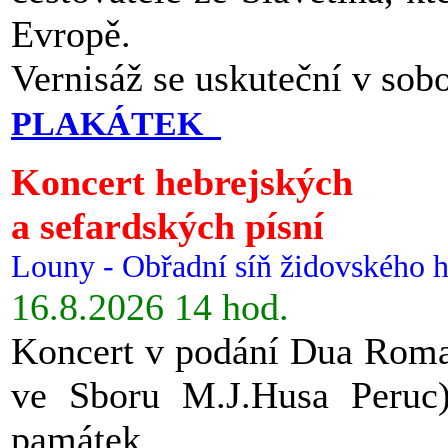
Evropě.
Vernisáž se uskuteční v sob
PLAKÁTEK
Koncert hebrejských
a sefardských písní
Louny - Obřadní síň židovského h
16.8.2026 14 hod.
Koncert v podání Dua Roman
ve Sboru M.J.Husa Peruc
památek.