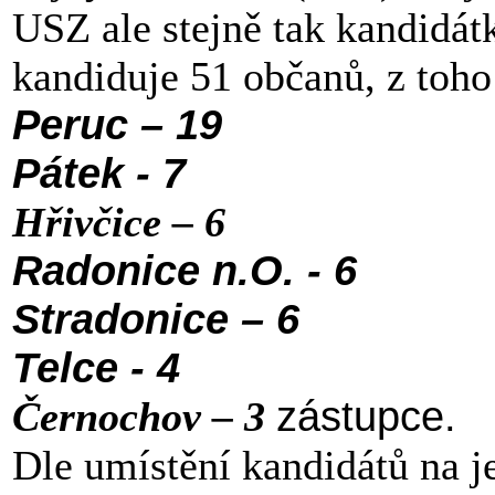
USZ ale stejně tak kandidát
kandiduje 51 občanů, z toh
Peruc – 19
Pátek - 7
Hřivčice – 6
Radonice n.O. - 6
Stradonice – 6
Telce - 4
zástupce.
Černochov – 3
Dle umístění kandidátů na jed