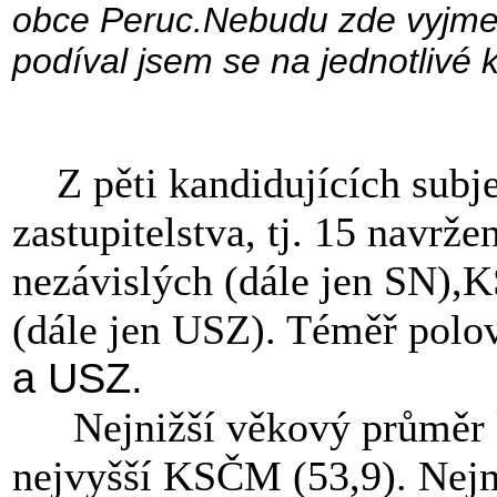
obce Peruc.Nebudu zde vyjmeno
podíval jsem se na jednotlivé 
Z pěti kandidujících subj
zastupitelstva, tj. 15 navrž
nezávislých (dále jen SN),K
(dále jen USZ). Téměř polo
a USZ.
Nejnižší věkový průměr
nejvyšší KSČM (53,9). Nejm