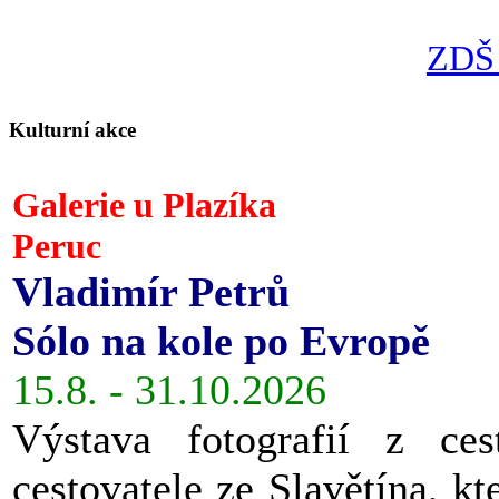
ZDŠ 
Kulturní akce
Galerie u Plazíka
Peruc
Vladimír Petrů
Sólo na kole po Evropě
15.8. - 31.10.2026
Výstava fotografií z ces
cestovatele ze Slavětína, kt