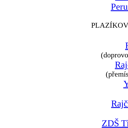
Peru
PLAZÍKOV
(doprovod
Raj
(přemís
Rajč
ZDŠ Tř