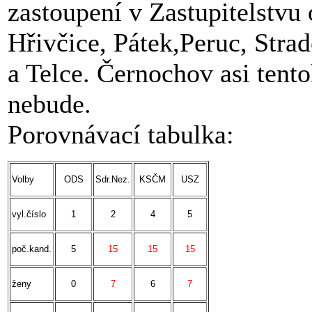
zastoupení v Zastupitelstvu
Hřivčice, Pátek,Peruc, Str
a Telce. Černochov asi tento
nebude.
Porovnávací tabulka:
Volby
ODS
Sdr.Nez.
KSČM
USZ
vyl.číslo
1
2
4
5
poč.kand.
5
15
15
15
ženy
0
7
6
7