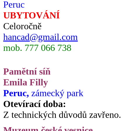
Peruc
UBYTOVÁNÍ
Celoročně
hancad@gmail.com
mob. 777 066 738
Pamětní síň
Emila Filly
Peruc,
zámecký park
Otevírací doba:
Z technických důvodů zavřeno.
Muzeum české vesnice