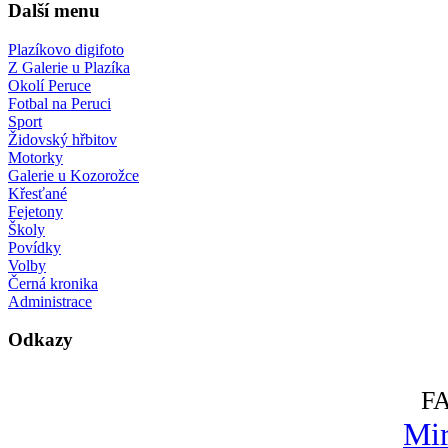
Další menu
Plazíkovo digifoto
Z Galerie u Plazíka
Okolí Peruce
Fotbal na Peruci
Sport
Židovský hřbitov
Motorky
Galerie u Kozorožce
Křesťané
Fejetony
Školy
Povídky
Volby
Černá kronika
Administrace
Odkazy
F
Mir