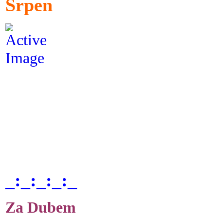
Srpen
_:_:_:_:_
Za Dubem