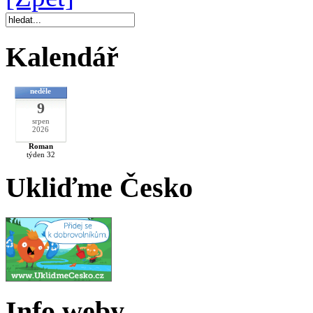
Kalendář
neděle
9
srpen
2026
Roman
týden 32
Ukliďme Česko
Info weby