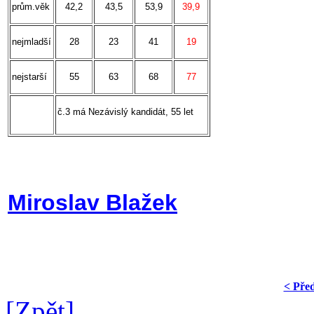
prům.věk
42,2
43,5
53,9
39,9
nejmladší
28
23
41
19
nejstarší
55
63
68
77
č.3 má Nezávislý kandidát, 55 let
Miroslav Blažek
< Pře
[Zpět]