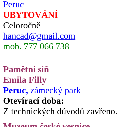
Peruc
UBYTOVÁNÍ
Celoročně
hancad@gmail.com
mob. 777 066 738
Pamětní síň
Emila Filly
Peruc,
zámecký park
Otevírací doba:
Z technických důvodů zavřeno.
Muzeum české vesnice