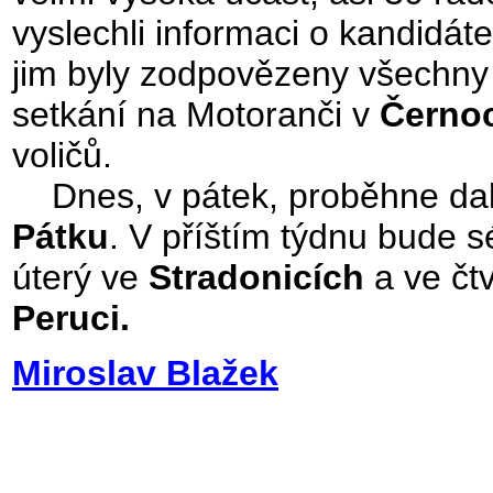
vyslechli informaci o kandidáte
jim byly zodpovězeny všechny
setkání na Motoranči v
Černo
voličů.
Dnes, v pátek, proběhne dalš
Pátku
. V příštím týdnu bude 
úterý ve
Stradonicích
a ve čt
Peruci.
Miroslav Blažek