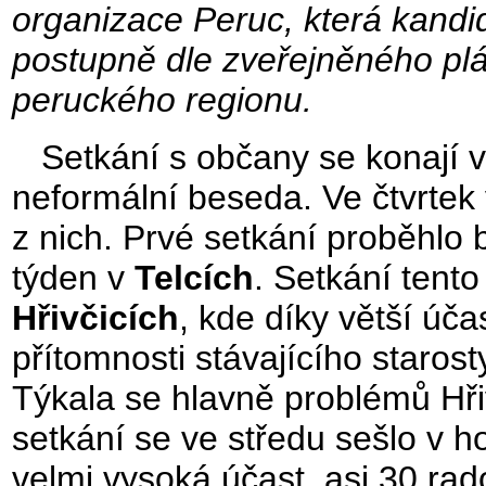
organizace Peruc, která kandi
postupně dle zveřejněného plá
peruckého regionu.
Setkání s občany se konají v 
neformální beseda. Ve čtvrtek v
z nich. Prvé setkání proběhlo 
týden v
Telcích
. Setkání tento
Hřivčicích
, kde díky větší úč
přítomnosti stávajícího staros
Týkala se hlavně problémů Hři
setkání se ve středu sešlo v ho
velmi vysoká účast, asi 30 ra