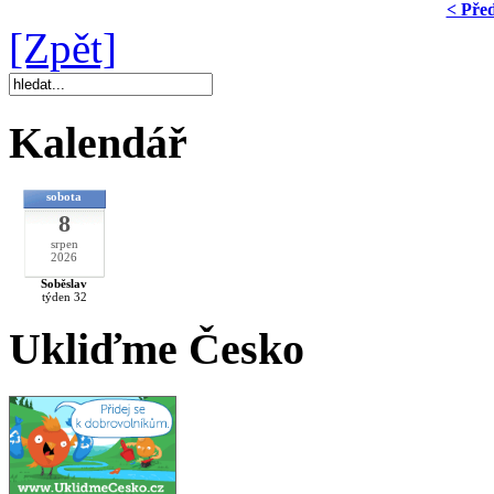
< Pře
[Zpět]
Kalendář
sobota
8
srpen
2026
Soběslav
týden 32
Ukliďme Česko