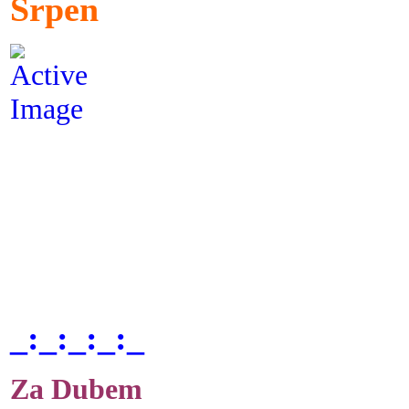
Srpen
_:_:_:_:_
Za Dubem