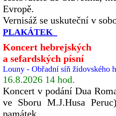
Evropě.
Vernisáž se uskuteční v sob
PLAKÁTEK
Koncert hebrejských
a sefardských písní
Louny - Obřadní síň židovského h
16.8.2026 14 hod.
Koncert v podání Dua Roman
ve Sboru M.J.Husa Peruc
památek.