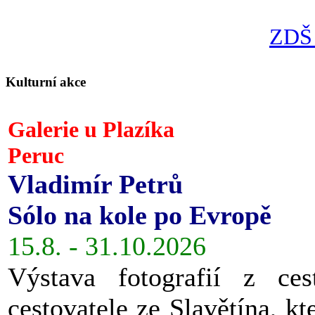
ZDŠ 
Kulturní akce
Galerie u Plazíka
Peruc
Vladimír Petrů
Sólo na kole po Evropě
15.8. - 31.10.2026
Výstava fotografií z ces
cestovatele ze Slavětína, kt