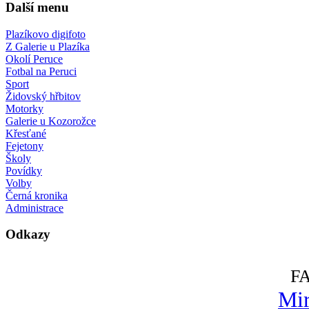
Další menu
Plazíkovo digifoto
Z Galerie u Plazíka
Okolí Peruce
Fotbal na Peruci
Sport
Židovský hřbitov
Motorky
Galerie u Kozorožce
Křesťané
Fejetony
Školy
Povídky
Volby
Černá kronika
Administrace
Odkazy
F
Mir