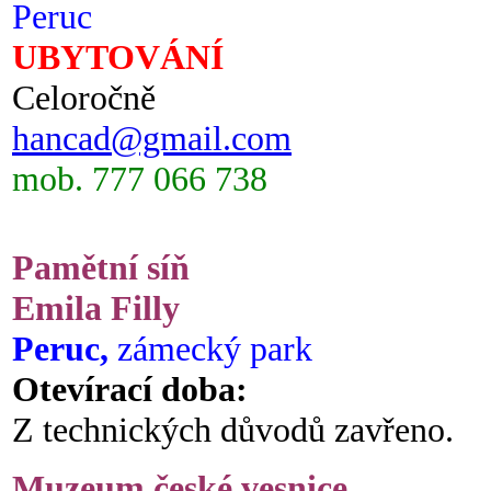
Peruc
UBYTOVÁNÍ
Celoročně
hancad@gmail.com
mob. 777 066 738
Pamětní síň
Emila Filly
Peruc,
zámecký park
Otevírací doba:
Z technických důvodů zavřeno.
Muzeum české vesnice