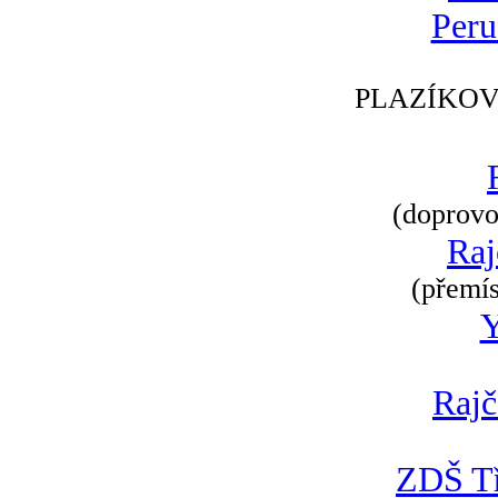
Peru
PLAZÍKOV
(doprovod
Raj
(přemís
Rajč
ZDŠ Tř