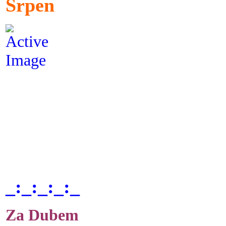
Srpen
_:_:_:_:_
Za Dubem