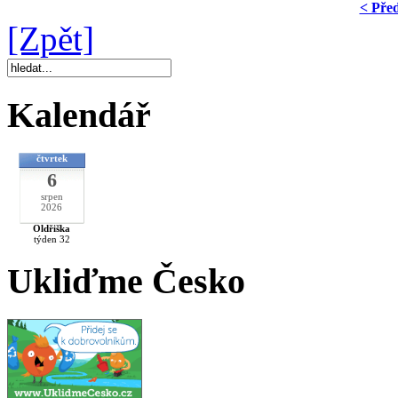
< Pře
[Zpět]
Kalendář
čtvrtek
6
srpen
2026
Oldřiška
týden 32
Ukliďme Česko