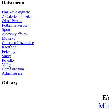
Další menu
Plazíkovo digifoto
Z Galerie u Plazíka
Okolí Peruce
Fotbal na Peruci
Sport
Židovský hřbitov
Motorky
Galerie u Kozorožce
Křesťané
Fejetony
Školy
Povídky
Volby
Černá kronika
Administrace
Odkazy
F
Mir