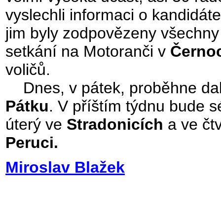
vyslechli informaci o kandidáte
jim byly zodpovězeny všechny
setkání na Motoranči v
Černo
voličů.
Dnes, v pátek, proběhne dalš
Pátku
. V příštím týdnu bude 
úterý ve
Stradonicích
a ve čt
Peruci.
Miroslav Blažek