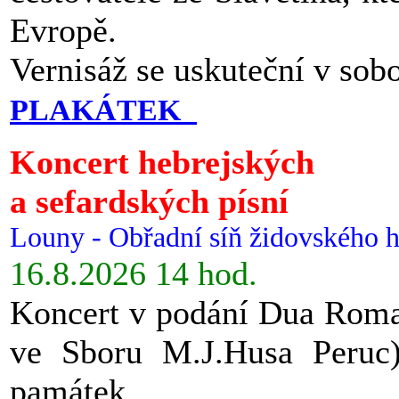
Evropě.
Vernisáž se uskuteční v sob
PLAKÁTEK
Koncert hebrejských
a sefardských písní
Louny - Obřadní síň židovského h
16.8.2026 14 hod.
Koncert v podání Dua Roman
ve Sboru M.J.Husa Peruc
památek.