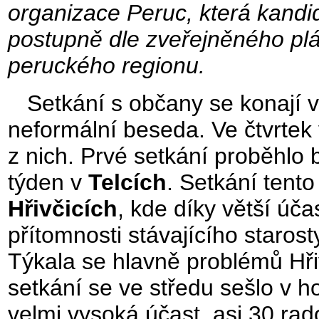
organizace Peruc, která kandi
postupně dle zveřejněného plá
peruckého regionu.
Setkání s občany se konají v 
neformální beseda. Ve čtvrtek v
z nich. Prvé setkání proběhlo 
týden v
Telcích
. Setkání tento
Hřivčicích
, kde díky větší úč
přítomnosti stávajícího staros
Týkala se hlavně problémů Hři
setkání se ve středu sešlo v ho
velmi vysoká účast, asi 30 ra