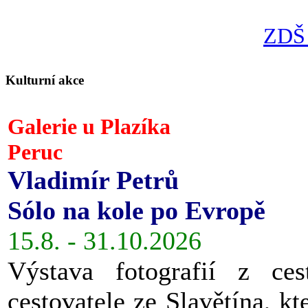
ZDŠ 
Kulturní akce
Galerie u Plazíka
Peruc
Vladimír Petrů
Sólo na kole po Evropě
15.8. - 31.10.2026
Výstava fotografií z ces
cestovatele ze Slavětína, kt