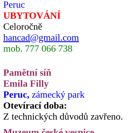
Peruc
UBYTOVÁNÍ
Celoročně
hancad@gmail.com
mob. 777 066 738
Pamětní síň
Emila Filly
Peruc,
zámecký park
Otevírací doba:
Z technických důvodů zavřeno.
Muzeum české vesnice