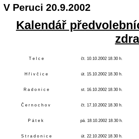
V Peruci 20.9.2002
Kalendář předvolebníc
zdra
T e l c e
čt.
10.10.2002 18.30 h.
H ř i v č
i c e
út. 15.10.2002 18.30 h.
R a d o n i c e
st. 16.10.2002 18.30 h.
Č e r n o c h o v
čt. 17.10.2002 18.30 h.
P á t e k
pá. 18.10.2002 18.30 h.
S t r a d o n i c e
út. 22.10.2002 18.30 h.