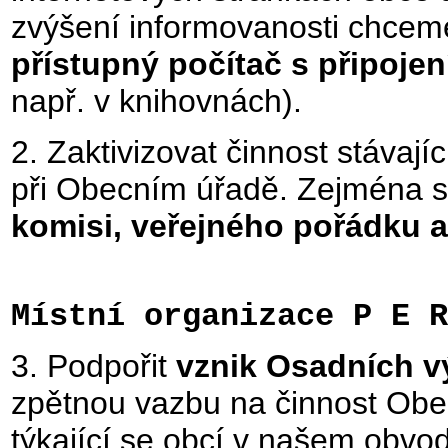
zvýšení informovanosti chceme
přístupný počítač s připoje
např. v knihovnách).
2. Zaktivizovat činnost stávají
při Obecním úřadě. Zejména 
komisi, veřejného pořádku a
Místní organizace P E R
3. Podpořit
vznik Osadních v
zpětnou vazbu na činnost Obe
týkající se obcí v našem obv