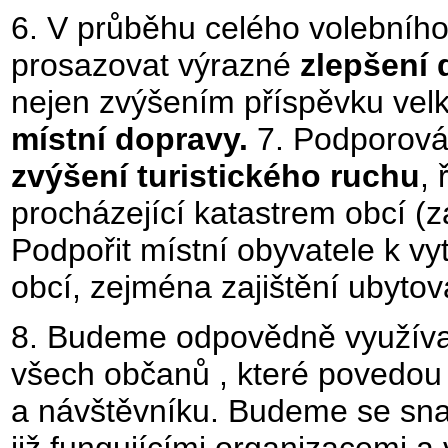
6. V průběhu celého volebníh
prosazovat výrazné
zlepšení 
nejen zvýšením příspěvku vel
místní dopravy.
7. Podporován
zvýšení turistického ruchu
, 
procházející katastrem obcí (zá
Podpořit místní obyvatele k v
obcí, zejména zajištění ubytov
8. Budeme odpovědně využívat 
všech občanů , které povedou 
a návštěvníku. Budeme se sna