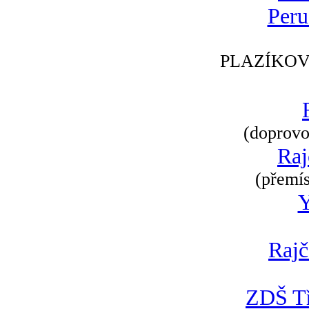
Peru
PLAZÍKOV
(doprovod
Raj
(přemís
Rajč
ZDŠ Tř