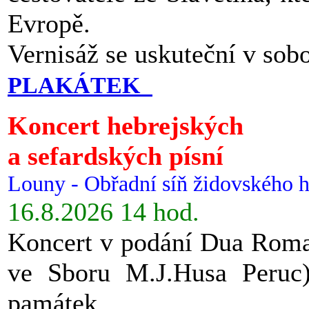
Evropě.
Vernisáž se uskuteční v sob
PLAKÁTEK
Koncert hebrejských
a sefardských písní
Louny - Obřadní síň židovského h
16.8.2026 14 hod.
Koncert v podání Dua Roman
ve Sboru M.J.Husa Peruc
památek.