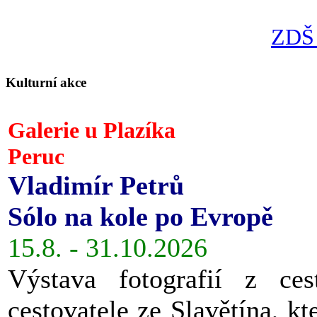
ZDŠ 
Kulturní akce
Galerie u Plazíka
Peruc
Vladimír Petrů
Sólo na kole po Evropě
15.8. - 31.10.2026
Výstava fotografií z ces
cestovatele ze Slavětína, kt