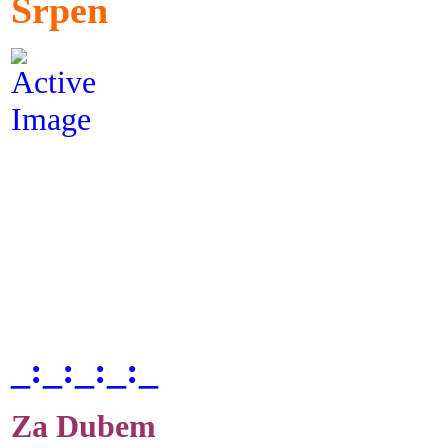
Srpen
_:_:_:_:_
Za Dubem