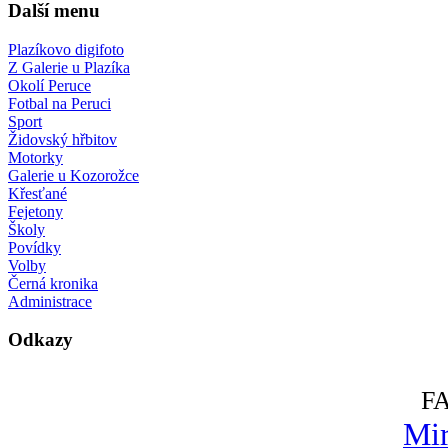
Další menu
Plazíkovo digifoto
Z Galerie u Plazíka
Okolí Peruce
Fotbal na Peruci
Sport
Židovský hřbitov
Motorky
Galerie u Kozorožce
Křesťané
Fejetony
Školy
Povídky
Volby
Černá kronika
Administrace
Odkazy
F
Mir