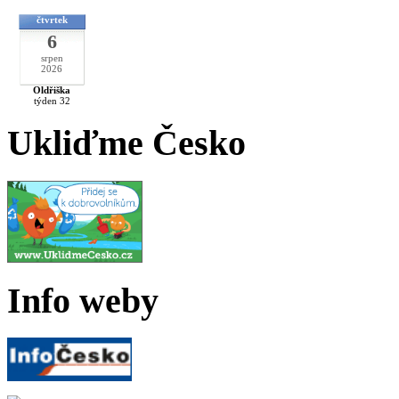
čtvrtek
6
srpen
2026
Oldřiška
týden 32
Ukliďme Česko
Info weby