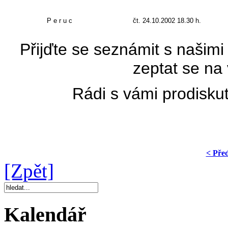
P e r u c
čt. 2
4.10.2002 18.30 h.
Přijďte se seznámit s našimi
zeptat se na 
Rádi s vámi prodisku
< Pře
[Zpět]
Kalendář