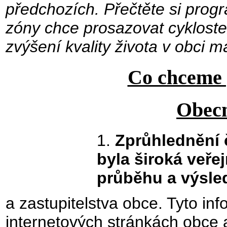
předchozích. Přečtěte si prog
zóny chce prosazovat cykloste
zvýšení kvality života v obci má
Co chceme p
Obecn
1.
Zprůhlednění 
byla široká veře
průběhu a výsle
a zastupitelstva obce. Tyto i
internetových stránkách obce 